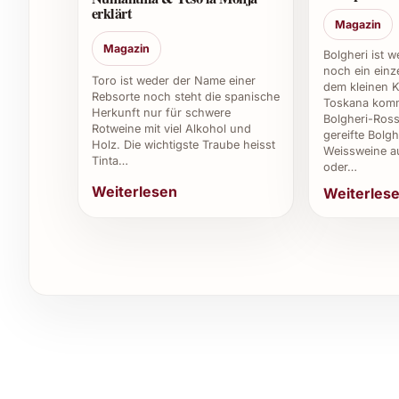
oder Händler zur Herstellungsweise nachzufra
erklärt
beinhalten können.
Magazin
Magazin
Bolgheri ist 
6. Welche Besonderheiten hat der Jahrgang 
noch ein einze
Toro ist weder der Name einer
dem kleinen K
Rebsorte noch steht die spanische
Das Jahr 2018 brachte in der Rioja-Region au
Toskana komm
Herkunft nur für schwere
Bolgheri-Ross
Klima und regelmässigen Niederschlägen, die 
Rotweine mit viel Alkohol und
gereifte Bolgh
führten.
Holz. Die wichtigste Traube heisst
Weissweine a
Tinta…
oder…
7. Ist der Glorioso Gran Reserva 2018 gut als
Weiterlesen
Weiterles
Ja, dank seiner edlen Qualität und eleganten Aus
Weinliebhaber und anspruchsvolle Geniesser g
8. Wo kann man den Glorioso Gran Reserva 
Dieser Wein ist in ausgewählten Fachgeschäften,
bei einigen Weingütern erhältlich.
Individuelle Tipps und Vorteile für private un