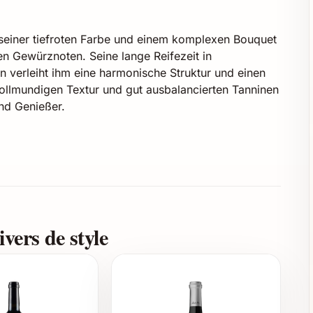
seiner tiefroten Farbe und einem komplexen Bouquet
en Gewürznoten. Seine lange Reifezeit in
 verleiht ihm eine harmonische Struktur und einen
ollmundigen Textur und gut ausbalancierten Tanninen
und Genießer.
o, Graciano
vers de style
olzfässern, danach 36 Monate in der Flasche
Verschenken
vorragend für zahlreiche Anlässe: