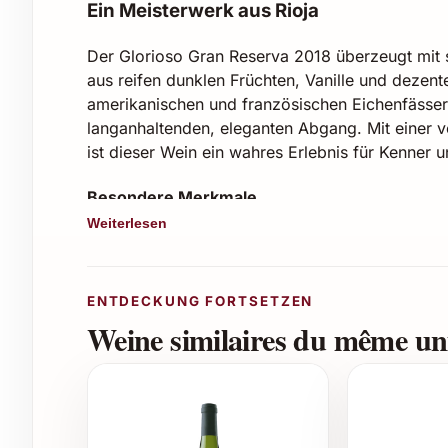
Ein Meisterwerk aus Rioja
Der Glorioso Gran Reserva 2018 überzeugt mit 
aus reifen dunklen Früchten, Vanille und dezent
amerikanischen und französischen Eichenfässern
langanhaltenden, eleganten Abgang. Mit einer v
ist dieser Wein ein wahres Erlebnis für Kenner 
Besondere Merkmale
Weiterlesen
Herkunft: Rioja, Spanien
Jahrgang: 2018
Rebsorten: Tempranillo, Garnacha, Mazuel
ENTDECKUNG FORTSETZEN
Alkoholgehalt: ca. 14%
Weine similaires du même uni
Reifung: Mindestens 24 Monate in Eichenh
Perfekte Gelegenheiten zum Genießen und 
Der Glorioso Gran Reserva 2018 eignet sich her