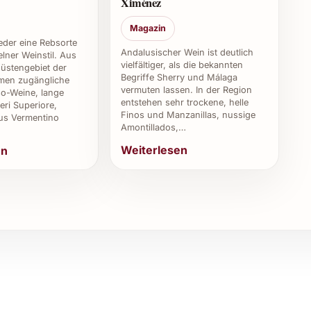
gen, da manche Klärungsmethoden tierische Produkte
Ximénez
Magazin
weder eine Rebsorte
2018?
Andalusischer Wein ist deutlich
lner Weinstil. Aus
vielfältiger, als die bekannten
üstengebiet der
Begriffe Sherry und Málaga
sgezeichnete Wachstumsbedingungen mit mildem
en zugängliche
vermuten lassen. In der Region
o-Weine, lange
zu besonders ausgewogenen und langlebigen Weinen
entstehen sehr trockene, helle
eri Superiore,
Finos und Manzanillas, nussige
us Vermentino
Amontillados,…
 Geschenk geeignet?
Weiterlesen
en
strahlung ist er ein exquisites Geschenk für
leichermaßen.
2018 erwerben?
 bei spezialisierten Online-Weinhändlern und direkt
d berufliche Anlässe