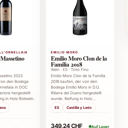
n
haber
Dieser Wein wird jeden Anlass zu einem
LL'ORNELLAIA
EMILIO MORO
 Massetino
Emilio Moro Clon de la
ch Zeit zu nehmen und die faszinierende Vielfalt
Familia 2018
Wein · ES · Tinto Fino
ssetino 2023
Emilio Moro Clon de la Familia
 von den Bodega
2018 kaufen, der von den
Ornellaia in DOC
Bodega Emilio Moro in D.O.
 2018 am besten?
riore hergestellt
Ribera del Duero hergestellt
ng in Holz Rotwein.
wurde. Reifung in Holz…
tanten Temperatur von etwa 12 bis 16 °C gelagert
ana
ES
Castilla y León
geeigneter Weinkühlschrank sind ideal, um die Qualität
349,24 CHF
Auf Lager