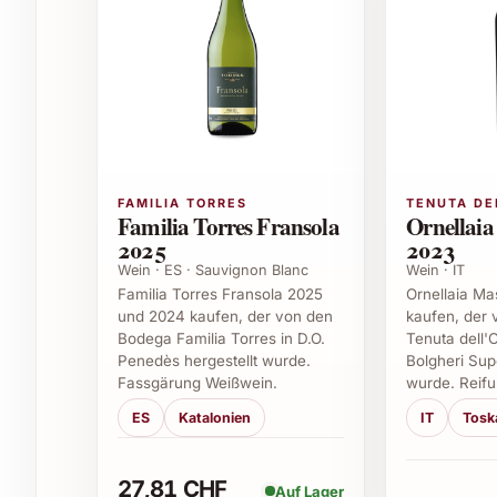
Geburtstags- und Jubiläumsgeschenke
Festliche Dinner und Abendessen
Weihnachts- und Silvesterfeiern
Firmenfeiern und Geschäftsanlässe
Sommerfeste und Grillabende mit Freunde
Als besondere Überraschung für Weinlieb
Ob als Geschenk oder für den eigenen Genuss: 
FAMILIA TORRES
TENUTA DE
Familia Torres Fransola
Ornellaia
unvergesslichen Erlebnis machen. Er lädt ein, si
2025
2023
eines tiefgründigen Gran Reserva zu entdecken.
Wein · ES · Sauvignon Blanc
Wein · IT
Familia Torres Fransola 2025
Ornellaia Ma
FAQ zum Glorioso Gran Reserva 2018
und 2024 kaufen, der von den
kaufen, der
Bodega Familia Torres in D.O.
Tenuta dell'
1. Wie lagert man den Glorioso Gran Reserva
Penedès hergestellt wurde.
Bolgheri Supe
Fassgärung Weißwein.
wurde. Reifu
Der Wein sollte kühl, dunkel und bei einer kons
ES
Katalonien
IT
Tosk
werden. Ein gut belüfteter Weinkeller oder ein 
langfristig zu erhalten.
27,81 CHF
Auf Lager