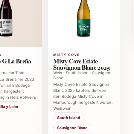
ervorragend als Aperitif, begleitet leichte
rleiht sommerlichen Menüs eine besondere Frische.
n
ationen
n
G
MISTY COVE
 G La Breña
Misty Cove Estate
Sauvignon Blanc 2025
arnacha Tinta
Wein · South Island · Sauvignon
Blanc
a Breña 1er 2023
hnung – dieser Weisswein ist eine wunderbare Wahl
Misty Cove Estate Sauvignon
 von den Bodega
Blanc 2025 kaufen, der von
 hergestellt
den Bodega Misty Cove in
ng in Holz Rotwein.
Marlborough hergestellt wurde.
illa y León
Weißwein.
South Island
nke
Sauvignon Blanc