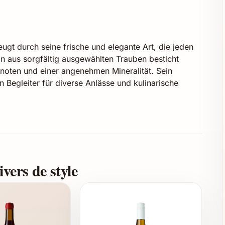
t durch seine frische und elegante Art, die jeden
n aus sorgfältig ausgewählten Trauben besticht
noten und einer angenehmen Mineralität. Sein
 Begleiter für diverse Anlässe und kulinarische
raubenschnitt
vers de style
, florale Noten, feine Mineralität
 ausgewogen mit angenehmer Säure