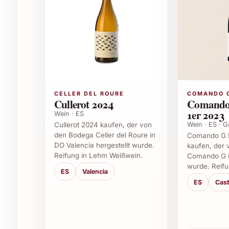
Fonterenza Bianco Le Ragazze 2022 eignet sich h
Vorspeisen und Fischgerichte wunderbar und ve
Er passt ausgezeichnet zu:
Meeresfrüchten und leichten Pastagerichte
Sommerlichen Salaten und Gemüsekombin
Gemütlichen Grillabenden und Picknicks
Feinen Ziegenkäsen und milden Käsesorte
CELLER DEL ROURE
COMANDO 
Cullerot 2024
Comando
1er 2023
Anlassideen für Verschenken und Genuss
Wein · ES
Wein · ES · G
Cullerot 2024 kaufen, der von
den Bodega Celler del Roure in
Comando G L
Ob als edles Geschenk oder zur eigenen Verwö
DO Valencia hergestellt wurde.
kaufen, der
für viele Gelegenheiten:
Reifung in Lehm Weißwein.
Comando G in
wurde. Reifu
Geburtstage und Jubiläen
ES
Valencia
Weihnachts- und Silvesterfeiern
ES
Cast
Einladungen zum Abendessen
Hochzeiten und Taufen
Firmenveranstaltungen und Kundengesche