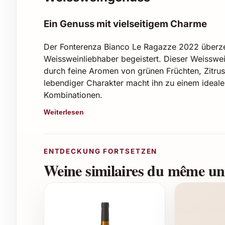
Ein Genuss mit vielseitigem Charme
Der Fonterenza Bianco Le Ragazze 2022 überzeug
Weissweinliebhaber begeistert. Dieser Weisswei
durch feine Aromen von grünen Früchten, Zitrus
lebendiger Charakter macht ihn zu einem idealen
Kombinationen.
Weiterlesen
Eigenschaften und Geschmack
Jahrgang:
2022
ENTDECKUNG FORTSETZEN
Rebsorte:
Typisch regionaler Weisswein-T
Weine similaires du même uni
Aromen:
Frische grüne Äpfel, Zitrusfrüchte
Geschmacksprofil:
Frisch, lebendig und
Empfohlene Trinktemperatur:
8-10°C
Einsatzmöglichkeiten