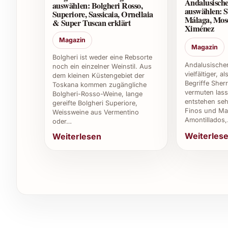
Andalusische
auswählen: Bolgheri Rosso,
4. Ist der Wein vegan oder biologisch produzi
auswählen: S
Superiore, Sassicaia, Ornellaia
Málaga, Mos
& Super Tuscan erklärt
Ximénez
Für genaue Informationen zur Produktion empfe
Magazin
biologische Zertifikate zu fragen, da dies je na
Magazin
Bolgheri ist weder eine Rebsorte
Andalusischer
5. Welche Trinktemperatur empfiehlt sich?
noch ein einzelner Weinstil. Aus
vielfältiger, a
dem kleinen Küstengebiet der
Begriffe Sher
Toskana kommen zugängliche
Optimal servieren Sie den Weisswein bei 8 bis 
vermuten lass
Bolgheri-Rosso-Weine, lange
auszukosten.
entstehen seh
gereifte Bolgheri Superiore,
Finos und Man
Weissweine aus Vermentino
Amontillados
oder…
6. Ist Fonterenza Bianco Le Ragazze 2022 in
Weiterles
Weiterlesen
Der Wein präsentiert sich eher frisch, leicht un
gut für unkomplizierten Genuss.
7. Wie unterscheidet sich der Jahrgang 202
Der Jahrgang 2022 zeichnet sich durch besonder
den Wein lebendig und zugänglich machen.