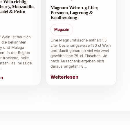
r Wein richtig
ert?
herry, Manzanilla,
Magnum Wein: 1,5 Liter,
catel & Pedro
Personen, Lagerung &
Kaufberatung
hlen wir, beim Händler nach vegane oder
ch Jahrgang variieren kann.
Magazin
 Wein ist deutlich
Eine Magnumflasche enthält 1,5
ls die bekannten
Liter beziehungsweise 150 cl Wein
ry und Málaga
und damit genau so viel wie zwei
10 Grad Celsius, um seine frischen Aromen voll
en. In der Region
gewöhnliche 75-cl-Flaschen. Je
r trockene, helle
nach Ausschank ergeben sich
zanillas, nussige
daraus ungefähr 8…
,…
tensiv im Geschmack?
Weiterlesen
en
d elegant, ohne zu dominant zu wirken. Er eignet sich
2 von anderen Jahrgängen?
s fruchtige Noten und eine frische Säure aus, die