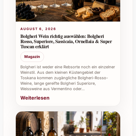
Auf jeden Fall, er ist ein exquisites Geschenk
für Weinliebhaber, das Eleganz und Qualität
verkörpert.
Abschliessende Tipps und Vorteile
AUGUST 6, 2026
Bolgheri Wein richtig auswählen: Bolgheri
Rosso, Superiore, Sassicaia, Ornellaia & Super
Privat:
Perfekt für genussvolle Abende,
Tuscan erklärt
sommerliche Grillfeste, festliche
Magazin
Weihnachtsessen oder Silvesterpartys.
Beruflich:
Ideal geeignet für
Bolgheri ist weder eine Rebsorte noch ein einzelner
professionelle Caterings, gehobene
Weinstil. Aus dem kleinen Küstengebiet der
Toskana kommen zugängliche Bolgheri-Rosso-
Gastronomie, Restaurants und edle
Weine, lange gereifte Bolgheri Superiore,
Firmenevents.
Weissweine aus Vermentino oder…
Weinkeller:
Dank seiner Lagerfähigkeit
Weiterlesen
ist er eine wertvolle Bereicherung für
jeden Weinkeller.
Bestellen Sie den Finca El Peruco 2019 und
erleben Sie spanische Weintradition auf
höchstem Niveau. Gönnen Sie sich und Ihren