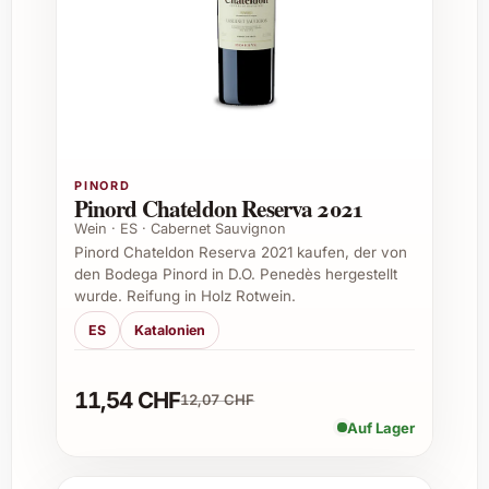
für genussvolle Abende und festliche
Gelegenheiten.
Häufig gestellte Fragen zu Finca El
Peruco 2019
1. Aus welchem Anbaugebiet stammt der
PINORD
Pinord Chateldon Reserva 2021
Finca El Peruco 2019?
Wein · ES · Cabernet Sauvignon
Pinord Chateldon Reserva 2021 kaufen, der von
Er stammt aus der renommierten Weinregion
den Bodega Pinord in D.O. Penedès hergestellt
Ribera del Duero in Spanien, bekannt für
wurde. Reifung in Holz Rotwein.
seine hochwertigen Tempranillo-Weine.
ES
Katalonien
2. Welche Traubensorte wird verwendet?
11,54 CHF
12,07 CHF
Der Wein wird ausschliesslich aus der
Auf Lager
Tempranillo-Traube hergestellt, lokal auch als
Tinta del País bekannt.