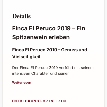
Details
Finca El Peruco 2019 – Ein
Spitzenwein erleben
Finca El Peruco 2019 – Genuss und
Vielseitigkeit
Der Finca El Peruco 2019 verführt mit seinem
intensiven Charakter und seiner
ausgewogenen Eleganz. Dieser spanische
Weiterlesen
Rotwein zeigt eine perfekte Harmonie von
Frucht, Würze und feinen Tanninen, die ihm
Tiefe und Komplexität verleihen. Sein Duft
ENTDECKUNG FORTSETZEN
nach dunklen Beeren, Kräutern und einer