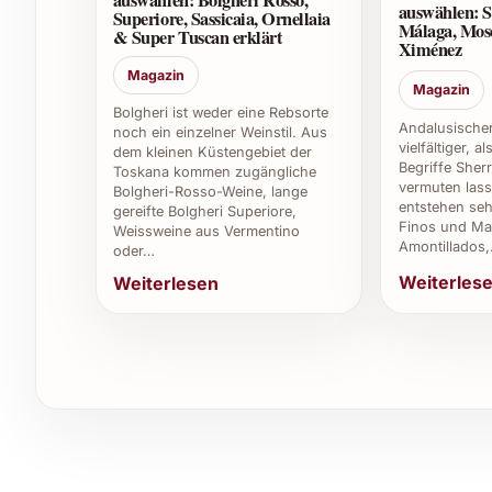
auswählen: Bolgheri Rosso,
auswählen: S
Superiore, Sassicaia, Ornellaia
Woher stammt der Finca Azaya Premium 202
Málaga, Mos
& Super Tuscan erklärt
Ximénez
Er stammt aus der renommierten Weinregion Ri
Magazin
Magazin
Rotweine.
Bolgheri ist weder eine Rebsorte
Andalusischer
noch ein einzelner Weinstil. Aus
vielfältiger, a
Wie erkennt man einen Qualitätswein wie die
dem kleinen Küstengebiet der
Begriffe Sher
Toskana kommen zugängliche
vermuten lass
Bolgheri-Rosso-Weine, lange
Typische Merkmale sind ein kräftiger, gleichz
entstehen seh
gereifte Bolgheri Superiore,
Bukett sowie eine ausgeprägte Struktur im Aro
Finos und Man
Weissweine aus Vermentino
Amontillados
oder…
Kann man Finca Azaya Premium 2020 auch 
Weiterles
Weiterlesen
Ja, er eignet sich besonders gut zum Verfeiner
intensive, fruchtige Tiefe mitbringt.
Individuelle Tipps und Vorteile für private un
Privat: Perfekt für festliche Dinner, als 
Abend mit Freunden.