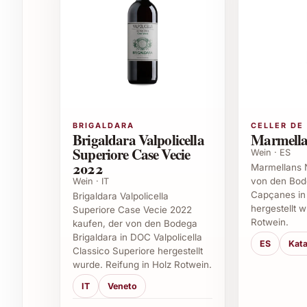
Geschenke zu Geburtstagen oder Jubiläen
Weihnachts- und Silvesterfeiern
Sommerfeste und Gartenpartys
Besondere Abendessen und Gourmet-Abe
Firmenevents und Geschäftsgeschenke
Vielseitige Genussmomente und Verwendung
BRIGALDARA
CELLER DE
Brigaldara Valpolicella
Marmella
Dieser Wein findet vielseitigen Einsatz, nicht n
Superiore Case Vecie
Wein · ES
Firmenanlässen. Ob als Highlight im Weinkeller o
2022
Marmellans 
Finca Azaya Premium 2020 passt immer.
von den Bod
Wein · IT
Capçanes in
Brigaldara Valpolicella
Häufig gestellte Fragen zu Finca Azay
hergestellt 
Superiore Case Vecie 2022
Rotwein.
kaufen, der von den Bodega
Brigaldara in DOC Valpolicella
Was macht Finca Azaya Premium 2020 so be
ES
Kata
Classico Superiore hergestellt
wurde. Reifung in Holz Rotwein.
Die Kombination aus hochwertigen Rebsorten, s
Eichenfass verleiht diesem Wein seine Tiefe un
IT
Veneto
und eine feine Balance.