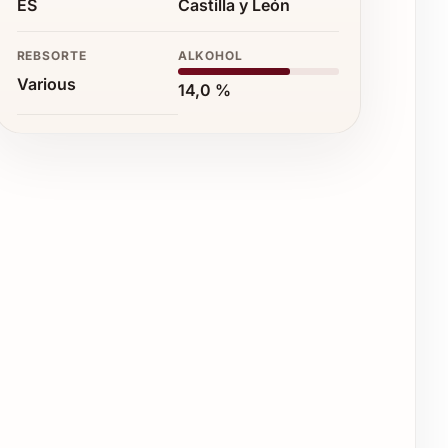
ES
Castilla y León
REBSORTE
ALKOHOL
Various
14,0 %