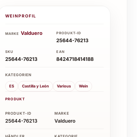
WEINPROFIL
Valduero
PRODUKT-ID
MARKE
25644-76213
SKU
EAN
25644-76213
8424718414188
KATEGORIEN
ES
Castilla y León
Various
Wein
PRODUKT
PRODUKT-ID
MARKE
25644-76213
Valduero
HÄNDLER
KATEGORIE