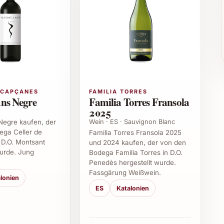
nde
smöglichkeiten
 CAPÇANES
FAMILIA TORRES
ns Negre
Familia Torres Fransola
ur privat, sondern auch in der Gastronomie und auf
2025
der als Begleiter zu einem stilvollen Catering – der
Wein · ES · Sauvignon Blanc
Negre kaufen, der
ega Celler de
Familia Torres Fransola 2025
 D.O. Montsant
und 2024 kaufen, der von den
a Premium 2020
wurde. Jung
Bodega Familia Torres in D.O.
Penedès hergestellt wurde.
Fassgärung Weißwein.
sonders?
lonien
ES
Katalonien
chonender Verarbeitung und der Reifung im
d Komplexität. Er überzeugt durch klare Fruchtaromen