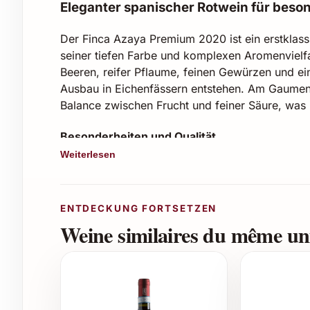
Eleganter spanischer Rotwein für bes
Der Finca Azaya Premium 2020 ist ein erstklassi
seiner tiefen Farbe und komplexen Aromenvielfa
Beeren, reifer Pflaume, feinen Gewürzen und e
Ausbau in Eichenfässern entstehen. Am Gaumen 
Balance zwischen Frucht und feiner Säure, was 
Besonderheiten und Qualität
Weiterlesen
Rebsorten: Tempranillo, Garnacha und Gr
Ausbau: 12 Monate in französischen und a
Alkoholgehalt: ca. 14 %
ENTDECKUNG FORTSETZEN
Ideal zu gegrilltem Fleisch, gereiftem Käs
Weine similaires du même uni
Perfekt für verschiedene Anlässe
Finca Azaya Premium 2020 eignet sich hervorr
zum Beispiel: