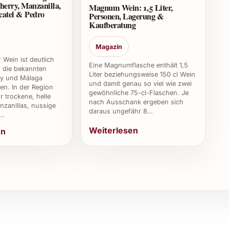
herry, Manzanilla,
Magnum Wein: 1,5 Liter,
0?
catel & Pedro
Personen, Lagerung &
Kaufberatung
oja im Norden Spaniens, bekannt für hervorragende
Magazin
 Wein ist deutlich
Eine Magnumflasche enthält 1,5
ls die bekannten
sen?
Liter beziehungsweise 150 cl Wein
ry und Málaga
und damit genau so viel wie zwei
en. In der Region
gewöhnliche 75-cl-Flaschen. Je
eitig ausgewogener Geschmack, ein harmonisches
r trockene, helle
nach Ausschank ergeben sich
ma.
zanillas, nussige
daraus ungefähr 8…
,…
zum Kochen verwenden?
Weiterlesen
en
n von Schmorgerichten oder für Saucen, da er eine
d berufliche Nutzung
Geschenk zu Weihnachten oder für einen gemütlichen