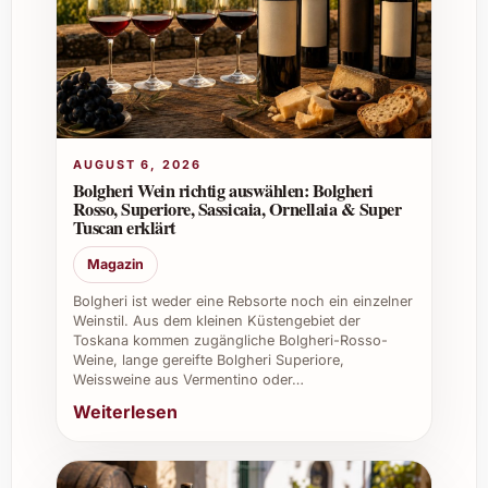
Tischrunden.
Wo wird die Cuvée hergestellt?
Die Produktion erfolgt im Weingut Domaine
de Figuière in der Provence, einem
renommierten Familienbetrieb mit
AUGUST 6, 2026
nachhaltiger Bewirtschaftung.
Bolgheri Wein richtig auswählen: Bolgheri
Rosso, Superiore, Sassicaia, Ornellaia & Super
Tuscan erklärt
Welche Vorteile bietet diese Cuvée bei
Firmenevents?
Magazin
Sie hinterlässt einen bleibenden Eindruck
Bolgheri ist weder eine Rebsorte noch ein einzelner
Weinstil. Aus dem kleinen Küstengebiet der
dank ihrer Qualität und Ausdruckskraft, eignet
Toskana kommen zugängliche Bolgheri-Rosso-
sich für vielfältige kulinarische Angebote und
Weine, lange gereifte Bolgheri Superiore,
passt sich unterschiedlichen Geschmäckern
Weissweine aus Vermentino oder…
an.
Weiterlesen
Individuelle Tipps und Vorteile für den