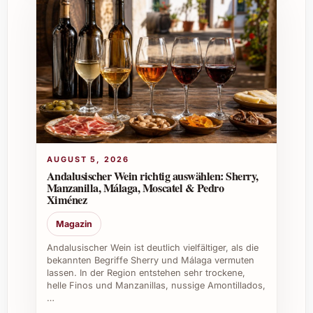
Einsatz
Figuière Cuvée Magali 2024 bereichert
sowohl private als auch berufliche Anlässe
mit ihrer harmonischen Eleganz. Bei
Familienfesten und sommerlichen
Grillabenden sorgt sie für genussvolle
Momente, die in Erinnerung bleiben. In der
Gastronomie und auf Firmenevents überzeugt
die Cuvée durch ihre Vielseitigkeit und
AUGUST 5, 2026
anspruchsvolle Qualität. Sie passt ideal zu
Andalusischer Wein richtig auswählen: Sherry,
mediterraner Küche und lässt sich
Manzanilla, Málaga, Moscatel & Pedro
Ximénez
hervorragend mit verschiedenen
Geschmacksprofilen kombinieren. Für
Magazin
Sammler und Liebhaber ist sie ein Wertvoller
Andalusischer Wein ist deutlich vielfältiger, als die
Neuzugang im Weinkeller, der sich auch sehr
bekannten Begriffe Sherry und Málaga vermuten
gut als edles Geschenk eignet.
lassen. In der Region entstehen sehr trockene,
helle Finos und Manzanillas, nussige Amontillados,
…