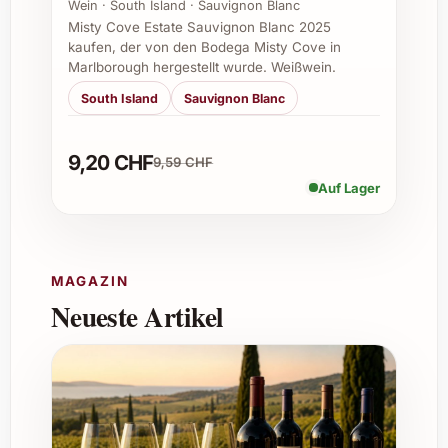
werden?
Wein · South Island · Sauvignon Blanc
Misty Cove Estate Sauvignon Blanc 2025
kaufen, der von den Bodega Misty Cove in
Die Cuvée Magali 2024 eignet sich gut für
Marlborough hergestellt wurde. Weißwein.
eine Lagerung von 3 bis 6 Jahren, wobei sich
der Geschmack in den ersten Jahren
South Island
Sauvignon Blanc
besonders frisch entfaltet.
9,20 CHF
9,59 CHF
Passt dieser Wein zu vegetarischen
Auf Lager
Gerichten?
Ja, besonders gut zu frischen Salaten,
gegrilltem Gemüse sowie mediterranen
MAGAZIN
Antipasti.
Neueste Artikel
Ist die Cuvée auch für festliche Anlässe
empfehlenswert?
Absolut, ihre Eleganz und Vielseitigkeit
machen sie zur idealen Wahl für festliche