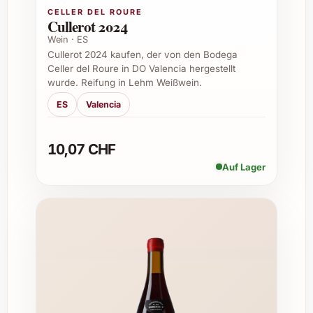
CELLER DEL ROURE
Cullerot 2024
Empfohlene Anlässe zum Genießen und
Wein · ES
Verschenken
Cullerot 2024 kaufen, der von den Bodega
Celler del Roure in DO Valencia hergestellt
Die Cuvée Magali 2024 eignet sich
wurde. Reifung in Lehm Weißwein.
hervorragend für unterschiedlichste
ES
Valencia
Gelegenheiten. Ob als Geschenk oder zum
eigenen Genuss – dieser Wein macht jeden
Moment zu etwas Besonderem.
10,07 CHF
Auf Lager
Geburtstage und Jubiläen
Festliche Anlässe wie Weihnachten und
Silvester
Sommerfeste und gemütliche
Grillabende
Private Feiern und Familienessen
Firmenevents und geschäftliche
Begegnungen