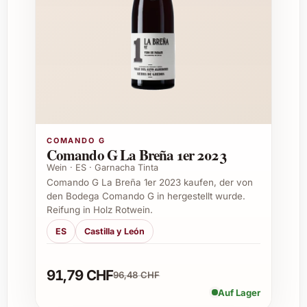
Einsatzmöglichkeiten und Tipps
Genussvoll als Aperitif oder Begleitung
zu mediterranen Gerichten
Optimal zu gegrilltem Fisch, hellem
Fleisch und frischen Salaten
Wunderbar als edles Geschenk für
Weinliebhaber
Perfekte Ergänzung für Caterings und
COMANDO G
Comando G La Breña 1er 2023
Restaurantmenüs
Ein elegantes Highlight im eigenen
Wein · ES · Garnacha Tinta
Comando G La Breña 1er 2023 kaufen, der von
Weinkeller
den Bodega Comando G in hergestellt wurde.
Reifung in Holz Rotwein.
Häufig gestellte Fragen zu Figuière
ES
Castilla y León
Cuvée Magali 2024
Für welche Rebsorten steht die Cuvée
91,79 CHF
96,48 CHF
Magali 2024?
Auf Lager