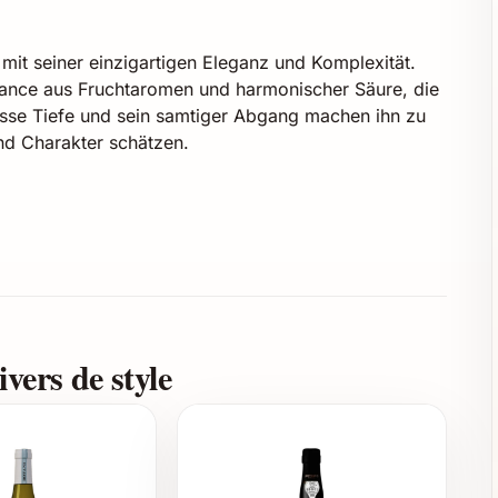
it seiner einzigartigen Eleganz und Komplexität.
Balance aus Fruchtaromen und harmonischer Säure, die
osse Tiefe und sein samtiger Abgang machen ihn zu
und Charakter schätzen.
iv
e mit optimalen Klimabedingungen
ch
n und dezentem Holz
vers de style
er zu raffinierten Speisen wie Wild, gereiftem Käse,