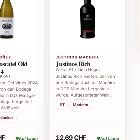
ielseitigkeit passt der Fabio Coullet Romé-Conte
antischen Anlässen und entspannten
OÑEZ
JUSTINOS MADEIRA
scatel Old
Justinos Rich
Wohnungen
24
Wein · PT · Tinta Negra
partner
arious
Justinos Rich kaufen, der von
den Bodega Justinos Madeira
tel Old Vines 2024
let Romé-Conte 2022
in DOP Madeira hergestellt
 von den Bodega
wurde. Aufgespriteter Wein.
z in D.O. Málaga-
álaga hergestellt
22 besonders?
PT
Madeira
 Weißwein.
ltige Verarbeitung verleihen diesem Wein seine
alusien
det intensive Fruchtaromen mit eleganter Struktur und
HF
12,69 CHF
Auf Lager
Auf Lager