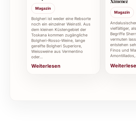
Ximénez
Magazin
Wie lange ist der Wein nach dem Öffnen haltb
Magazin
Bolgheri ist weder eine Rebsorte
Andalusischer
Nach dem Öffnen sollte der Wein innerhalb von
noch ein einzelner Weinstil. Aus
vielfältiger, a
dem kleinen Küstengebiet der
optimal zu geniessen.
Begriffe Sher
Toskana kommen zugängliche
vermuten lass
Bolgheri-Rosso-Weine, lange
Gibt es besondere Lagerempfehlungen?
entstehen seh
gereifte Bolgheri Superiore,
Finos und Man
Weissweine aus Vermentino
Amontillados
oder…
Der Wein sollte dunkel, bei etwa 12-15 Grad Cel
Weiterles
Weiterlesen
werden, idealerweise liegend, damit der Korken 
Wo kann man den Fabio Coullet Romé-Conte 
Dieser Wein ist bei ausgewählten Fachhändlern,
erhältlich. Besonderer Wert sollte auf eine seri
garantieren.
Individuelle Tipps & Vorteile für Verwe
Ob private Feiern wie Weihnachten, Silvester 