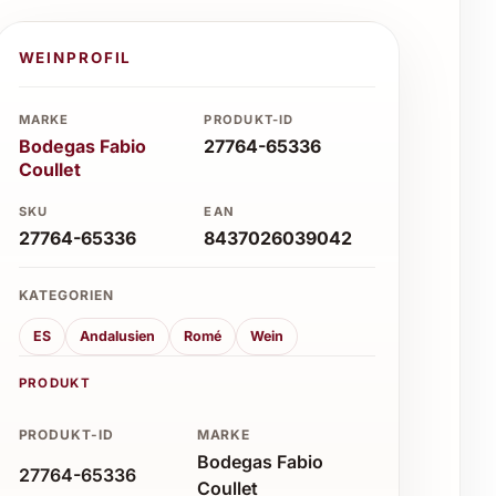
WEINPROFIL
MARKE
PRODUKT-ID
Bodegas Fabio
27764-65336
Coullet
SKU
EAN
27764-65336
8437026039042
KATEGORIEN
ES
Andalusien
Romé
Wein
PRODUKT
PRODUKT-ID
MARKE
Bodegas Fabio
27764-65336
Coullet