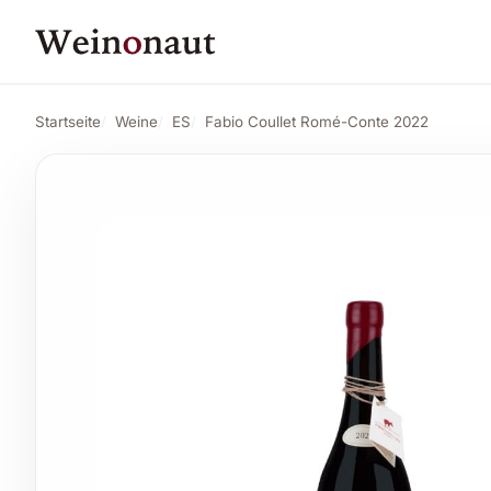
PREIS
45,87 CHF
Fabio Coullet Romé-Conte 2022
Angebot 
48,27 CHF
Startseite
Weine
ES
Fabio Coullet Romé-Conte 2022