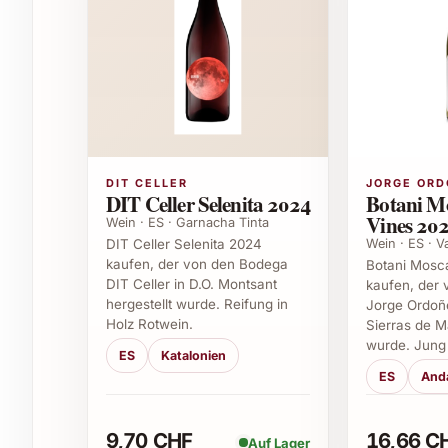
aber auch zu mediterraner Küche. Dank seiner V
2022 ausgezeichnet zu festlichen Dinnern, rom
Genussmomenten im Kreis guter Freunde.
Ideale Geschenkideen
Geburtstage von Weinliebhabern
Hochzeiten und Jubiläen
DIT CELLER
JORGE ORD
Weihnachts- und Neujahrsgeschenke
DIT Celler Selenita 2024
Botani Mo
Einzugsgeschenke für neue Häuser und 
Vines 20
Wein · ES · Garnacha Tinta
Dankeschön für Gastgeber oder Geschäfts
Wein · ES · V
DIT Celler Selenita 2024
kaufen, der von den Bodega
Botani Mosca
Häufig gestellte Fragen zu Fabio Coul
DIT Celler in D.O. Montsant
kaufen, der
hergestellt wurde. Reifung in
Jorge Ordoñe
Holz Rotwein.
Sierras de M
Was macht den Fabio Coullet Romé-Conte 20
wurde. Jung
ES
Katalonien
Die seltene Rebsorte Romé-Conte und die sorgfä
ES
And
einzigartige Komplexität und Finesse. Er verbin
einem langanhaltenden Abgang.
9,70 CHF
16,66 C
Auf Lager