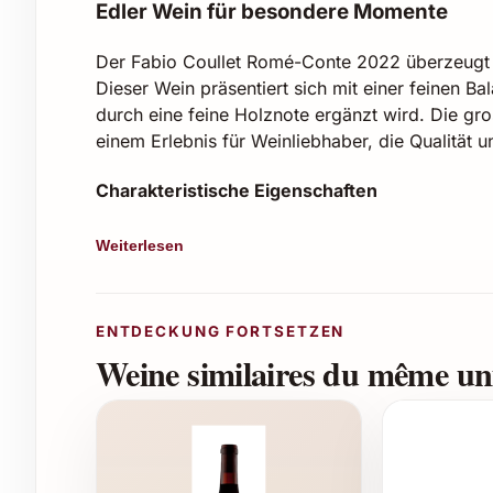
Edler Wein für besondere Momente
Der Fabio Coullet Romé-Conte 2022 überzeugt m
Dieser Wein präsentiert sich mit einer feinen 
durch eine feine Holznote ergänzt wird. Die gr
einem Erlebnis für Weinliebhaber, die Qualität 
Charakteristische Eigenschaften
Jahrgang: 2022
Weiterlesen
Rebsorte: Romé-Conte – selten und exklus
Region: Sorgfältig ausgewählte Weinberg
Alkoholgehalt: ausgewogen und harmonis
ENTDECKUNG FORTSETZEN
Aromen: Noten von roten Beeren, Kräuter
Weine similaires du même uni
Gourmet-Qualität mit Lagerpotenzial
Empfohlene Einsatzmöglichkeiten
Dieser Wein eignet sich hervorragend als Begleit