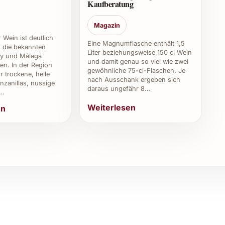
Kaufberatung
ar?
Magazin
 Wein ist deutlich
 2 bis 3 Tagen konsumiert werden, um seine Frische
Eine Magnumflasche enthält 1,5
ls die bekannten
Liter beziehungsweise 150 cl Wein
ry und Málaga
und damit genau so viel wie zwei
en. In der Region
gewöhnliche 75-cl-Flaschen. Je
r trockene, helle
nach Ausschank ergeben sich
zanillas, nussige
daraus ungefähr 8…
,…
sius und bei konstanter Luftfeuchtigkeit gelagert
Weiterlesen
en
feucht bleibt.
2022 am besten kaufen?
 spezialisierten Weinboutiquen sowie online
öse Quelle gelegt werden, um die Qualität zu
ndung
oder Sommerfeste – der Fabio Coullet Romé-Conte