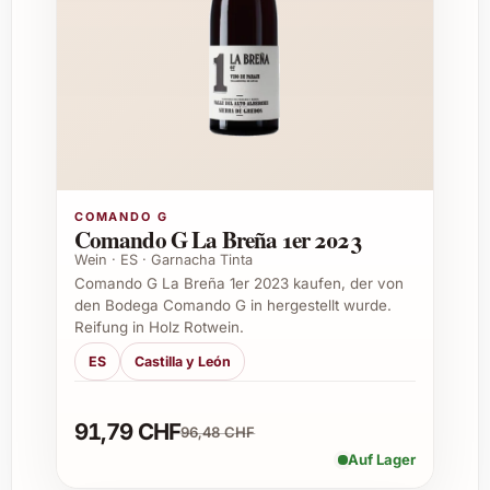
Weihnachten – als zart-süsse Ergänzung
zum Festtagskorb
Silvester – ideal als kleiner Snack zum
Apéro
Sommerfeste – fruchtige Erfrischung für
Gäste
Firmenveranstaltungen – ausgefallene
und stilvolle Give-aways
COMANDO G
Gastronomie – als Gourmet-Beigabe zu
Comando G La Breña 1er 2023
Desserts und Cocktails
Wein · ES · Garnacha Tinta
Comando G La Breña 1er 2023 kaufen, der von
Vielfältige Einsatzmöglichkeiten
den Bodega Comando G in hergestellt wurde.
Reifung in Holz Rotwein.
Die Orange Peels eignen sich hervorragend
ES
Castilla y León
zum puren Genuss oder als kreative Zutat in
Küche und Bar. Durch ihre natürliche
91,79 CHF
96,48 CHF
Fruchtigkeit ergänzen sie:
Auf Lager
Cocktails wie Old Fashioned oder