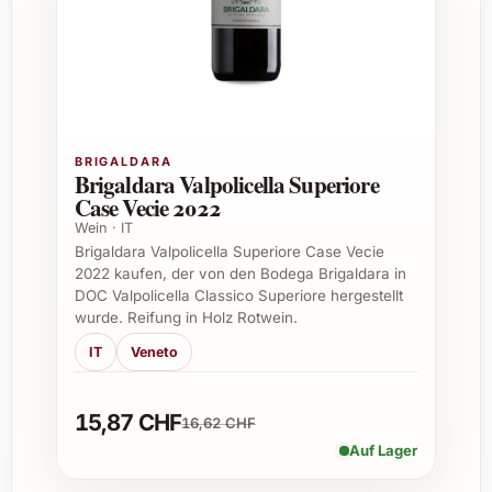
Sind die Orange Peels für Veganer
geeignet?
Ja, Fabio Coullet Orange Peels 2023 werden
ausschließlich aus natürlichen Zutaten
hergestellt und enthalten keine tierischen
BRIGALDARA
Brigaldara Valpolicella Superiore
Bestandteile.
Case Vecie 2022
Wein · IT
Wie gross sind die Verpackungseinheiten?
Brigaldara Valpolicella Superiore Case Vecie
2022 kaufen, der von den Bodega Brigaldara in
Sie sind in verschiedenen Grössen erhältlich,
DOC Valpolicella Classico Superiore hergestellt
meist als 100g oder 200g Packungen, ideal
wurde. Reifung in Holz Rotwein.
zum Ausprobieren oder als Geschenk.
IT
Veneto
Sind die Orange Peels für Allergiker
geeignet?
15,87 CHF
16,62 CHF
Auf Lager
Das Produkt ist frei von typischen Allergenen,