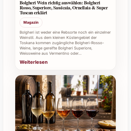
Bolgheri Wein richtig auswählen: Bolgheri
bleibt.
Rosso, Superiore, Sassicaia, Ornellaia & Super
Tuscan erklärt
Weinkeller und Restaurants:
Perfekte
Begleitung zu speziellen Weinproben
Magazin
oder als kreative Garnitur für edle
Bolgheri ist weder eine Rebsorte noch ein einzelner
Drinks.
Weinstil. Aus dem kleinen Küstengebiet der
Firmenevents:
Eindrucksvolle Give-
Toskana kommen zugängliche Bolgheri-Rosso-
aways oder raffinierte Snacks, die Ihre
Weine, lange gereifte Bolgheri Superiore,
Weissweine aus Vermentino oder…
Wertschätzung gegenüber
Weiterlesen
Mitarbeitenden und Kunden zeigen.
Mit Fabio Coullet Orange Peels 2023 holen
Sie sich ein Stück Lebensfreude und
mediterrane Frische in Ihren Alltag – egal ob
privat oder beruflich. Geniessen Sie die feine
Fruchtigkeit und überraschen Sie Ihre
Liebsten oder Gäste mit diesem
aussergewöhnlichen Geschmackserlebnis!