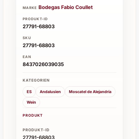
Bodegas Fabio Coullet
MARKE
PRODUKT-ID
27791-68803
SKU
27791-68803
EAN
8437026039035
KATEGORIEN
ES
Andalusien
Moscatel de Alejandría
Wein
PRODUKT
PRODUKT-ID
27791-68803