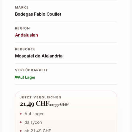
MARKE
Bodegas Fabio Coullet
REGION
Andalusien
REBSORTE
Moscatel de Alejandría
VERFÜGBARKEIT
Auf Lager
JETZT VERGLEICHEN
21,49 CHF
22,53 CHF
Auf Lager
daisycon
ab 21,49 CHF