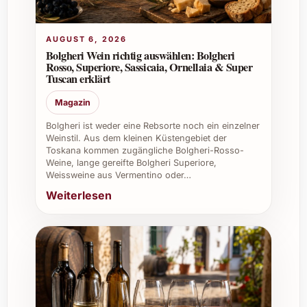
ausgezeichnete Figur, da er sowohl pur als
auch als Begleiter zu Speisen hervorragend
harmoniert.
AUGUST 6, 2026
Bolgheri Wein richtig auswählen: Bolgheri
Rosso, Superiore, Sassicaia, Ornellaia & Super
Häufig gestellte Fragen zu Etiris PB
Tuscan erklärt
2024
Magazin
Was zeichnet Etiris PB 2024 geschmacklich
Bolgheri ist weder eine Rebsorte noch ein einzelner
Weinstil. Aus dem kleinen Küstengebiet der
aus?
Toskana kommen zugängliche Bolgheri-Rosso-
Weine, lange gereifte Bolgheri Superiore,
Der Etiris PB 2024 überzeugt durch seine
Weissweine aus Vermentino oder…
fruchtigen Aromen, eine feine Würze und
Weiterlesen
einen anhaltenden, eleganten
Nachgeschmack. Er ist ausgewogen und
angenehm, ohne zu dominieren.
Für welche Anlässe ist Etiris PB 2024
besonders geeignet?