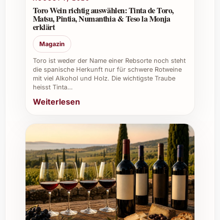
ideal zum Verschenken oder
Toro Wein richtig auswählen: Tinta de Toro,
Matsu, Pintia, Numanthia & Teso la Monja
Präsentieren
erklärt
Empfohlene Anlässe zum Verschenken
Magazin
Toro ist weder der Name einer Rebsorte noch steht
Geburtstagsfeiern
die spanische Herkunft nur für schwere Rotweine
Weihnachten und festliche Anlässe
mit viel Alkohol und Holz. Die wichtigste Traube
Hochzeiten und Jubiläen
heisst Tinta…
Firmenfeiern und Businessgeschenke
Weiterlesen
Dankeschön-Präsente
Vielfältige Einsatzmöglichkeiten
Ob als Highlight bei einem Sommerfest,
Begleitung zu einem feinen Dinner oder als
besondere Ergänzung eines Caterings – Etiris
PB 2024 fügt sich vielseitig in verschiedenste
Genussmomente ein. Auch in der
Gastronomie und im Weinkeller macht er eine