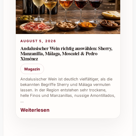
Er eignet sich bestens für festliche
Gelegenheiten wie Geburtstage, Hochzeiten,
Weihnachten sowie für Firmenevents und
private Feiern. Auch als Geschenk ist er eine
sehr gute Wahl.
AUGUST 5, 2026
Wie wird Etiris PB 2024 am besten
Andalusischer Wein richtig auswählen: Sherry,
Manzanilla, Málaga, Moscatel & Pedro
serviert?
Ximénez
Idealerweise leicht gekühlt servieren, je nach
Magazin
Anlass auch bei Zimmertemperatur. Er passt
Andalusischer Wein ist deutlich vielfältiger, als die
gut zu Käse, gedämpftem Fleisch oder als
bekannten Begriffe Sherry und Málaga vermuten
Aperitif.
lassen. In der Region entstehen sehr trockene,
helle Finos und Manzanillas, nussige Amontillados,
…
Kann man Etiris PB 2024 gut lagern?
Weiterlesen
Ja, bei einer konstanten Temperatur von etwa
12-16 °C und an einem dunklen Ort behält er
sein Aroma über Monate oder sogar Jahre.