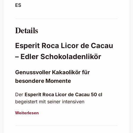
ES
Details
Esperit Roca Licor de Cacau
– Edler Schokoladenlikör
Genussvoller Kakaolikör für
besondere Momente
Der
Esperit Roca Licor de Cacau 50 cl
begeistert mit seiner intensiven
Schokoladenaromatik und seinem feinen,
Weiterlesen
ausgewogenen Geschmack. Dieser Likör
verbindet die Tiefe von hochwertigem Kakao
mit einer sanften Süße, die jeden Schluck zu