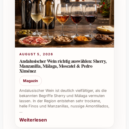
ausgesuchter Spirituosen für besondere
Gäste bereitgestellt werden.
Als Geschenk überzeugt der edle Likör
durch seine ansprechende Flasche und
seine raffinierte Rezeptur.
Gönnen Sie sich und Ihren Liebsten diesen
exquisiten Kakao-Likör und bereichern Sie
Ihre Genussmomente mit Esperit Roca Licor
AUGUST 5, 2026
Andalusischer Wein richtig auswählen: Sherry,
de Cacau 50 cl – ein wahrer Schatz für
Manzanilla, Málaga, Moscatel & Pedro
Gaumen und Seele!
Ximénez
Magazin
Andalusischer Wein ist deutlich vielfältiger, als die
bekannten Begriffe Sherry und Málaga vermuten
lassen. In der Region entstehen sehr trockene,
helle Finos und Manzanillas, nussige Amontillados,
…
Weiterlesen