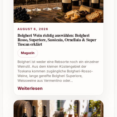
Ja, der Likör verfeinert Schokoladensaucen,
Desserts und kann beim Backen für ein
intensives Kakaoaroma eingesetzt werden.
AUGUST 6, 2026
Zusätzliche Tipps und Vorteile für private
Bolgheri Wein richtig auswählen: Bolgheri
und berufliche Anlässe
Rosso, Superiore, Sassicaia, Ornellaia & Super
Tuscan erklärt
Bei Sommerfesten begeistert er durch
Magazin
seine fruchtige Kakaonote auch als
gekühlte Erfrischung.
Bolgheri ist weder eine Rebsorte noch ein einzelner
Weinstil. Aus dem kleinen Küstengebiet der
In der Gastronomie eignet sich der Likör
Toskana kommen zugängliche Bolgheri-Rosso-
hervorragend für die Gestaltung einer
Weine, lange gereifte Bolgheri Superiore,
exklusiven Likörkarte oder als Digestif
Weissweine aus Vermentino oder…
im Restaurant.
Weiterlesen
Für Caterings und Firmenevents bringt
er kulinarische Vielfalt und sorgt für
unvergessliche Genussmomente.
Im Weinkeller kann er als Teil