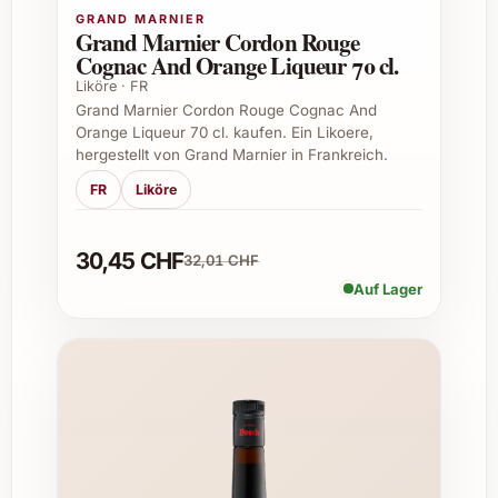
GRAND MARNIER
Grand Marnier Cordon Rouge
Geburtstage – als besonderes Highlight
Cognac And Orange Liqueur 70 cl.
für Liebhaber edler Spirituosen
Liköre · FR
Weihnachten – ein genussvolles
Grand Marnier Cordon Rouge Cognac And
Geschenk unterm Tannenbaum
Orange Liqueur 70 cl. kaufen. Ein Likoere,
Firmenanlässe und Weihnachtsfeiern –
hergestellt von Grand Marnier in Frankreich.
als exquisite Aufmerksamkeit
FR
Liköre
Silvesterpartys und Neujahrsfeiern – für
einen geschmackvollen Start ins neue
Jahr
30,45 CHF
32,01 CHF
Hochzeiten und Jubiläen – als
Auf Lager
besondere Dankesgabe oder Ergänzung
zur Bar
Häufig gestellte Fragen zu Esperit
Roca Licor de Cacau 50 cl
1. Was zeichnet den Esperit Roca Licor de
Cacau geschmacklich aus?