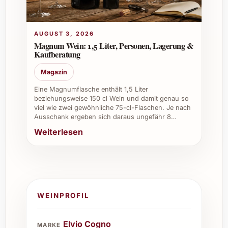
Gästen glänzen und das Weinsortiment
aufwerten.
AUGUST 3, 2026
Weinkeller und Sammlungen:
Ein
Magnum Wein: 1,5 Liter, Personen, Lagerung &
wertvoller Schatz zur Lagerung, der bei
Kaufberatung
richtiger Pflege über die Jahre an
Prestige gewinnt.
Magazin
Firmenevents und
Eine Magnumflasche enthält 1,5 Liter
Mitarbeitendengeschenke:
Ausdruck
beziehungsweise 150 cl Wein und damit genau so
viel wie zwei gewöhnliche 75-cl-Flaschen. Je nach
von Wertschätzung und Stil, mit dem Sie
Ausschank ergeben sich daraus ungefähr 8…
Geschäftspartner und Teams
Weiterlesen
gleichermaßen begeistern können.
Gönnen Sie sich oder Ihren Liebsten mit dem
Elvio Cogno Barolo Vigna Elena Riserva 2019
einen unvergleichlichen Genussmoment, der
pure Leidenschaft und Tradition in jeder
WEINPROFIL
Flasche vereint!
Elvio Cogno
MARKE