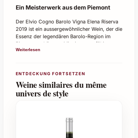
Ein Meisterwerk aus dem Piemont
Der Elvio Cogno Barolo Vigna Elena Riserva
2019 ist ein aussergewöhnlicher Wein, der die
Essenz der legendären Barolo-Region im
Piemont verkörpert. Mit einer sorgfältigen
Weiterlesen
Auswahl der Trauben aus der Vigna Elena-
Lage und einem präzisen Ausbau, offenbart
dieser Wein eine faszinierende Komplexität
und Eleganz. Die kraftvolle Struktur
ENTDECKUNG FORTSETZEN
verbunden mit einer feinen Frucht und
Weine similaires du même
würzigen Noten macht ihn zum idealen
univers de style
Begleiter für besondere Momente.
Details zum Jahrgang 2019
Rebsorte:
Nebbiolo
Herkunft:
Vigna Elena, Barolo, Piemont,