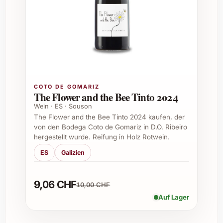
zur Lagerung und kann bei optimalen
Bedingungen 10 bis 15 Jahre oder länger
reifen, wobei er an Komplexität und Eleganz
gewinnt.
3. Zu welchen Gerichten passt dieser Wein
am besten?
COTO DE GOMARIZ
The Flower and the Bee Tinto 2024
Ideale Kombinationen sind herzhafte
Wein · ES · Souson
Fleischgerichte wie Rindsbraten, Wild,
The Flower and the Bee Tinto 2024 kaufen, der
von den Bodega Coto de Gomariz in D.O. Ribeiro
gereifte Käsesorten oder auch feine Pasta mit
hergestellt wurde. Reifung in Holz Rotwein.
Trüffelsauce. Die Struktur des Weines
harmoniert wunderbar mit intensiven Aromen.
ES
Galizien
4. Wie sollte man den Wein servieren?
9,06 CHF
10,00 CHF
Empfohlen wird eine Serviertemperatur von
Auf Lager
18 bis 20 Grad Celsius. Es lohnt sich, den
Wein vor dem Genießen mindestens eine