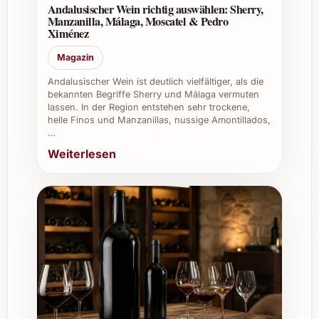
Andalusischer Wein richtig auswählen: Sherry,
Manzanilla, Málaga, Moscatel & Pedro
Individuelle Tipps und Vorteile für
Ximénez
verschiedene Anlässe
Magazin
Private Feste:
Beeindrucken Sie
Andalusischer Wein ist deutlich vielfältiger, als die
Freunde und Familie mit einem
bekannten Begriffe Sherry und Málaga vermuten
lassen. In der Region entstehen sehr trockene,
tiefgründigen und eleganten Wein, der
helle Finos und Manzanillas, nussige Amontillados,
den Abend unvergesslich macht.
…
Weihnachten und Silvester:
Ein
Weiterlesen
exklusives Geschenk oder Begleiter für
festliche Menüs, der die festliche
Stimmung zusätzlich hervorhebt.
Sommerfeste:
Trotz der warmen
Jahreszeit passt dieser Barolo
besonders gut zu BBQ und reichhaltigen
Speisen.
Caterings und Gastronomie:
Durch
seine Qualität und den anerkannten
Namen kann er bei anspruchsvollen