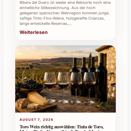
Tipps und Vorteile für verschiedene
Ribera del Duero ist weder eine Rebsorte noch eine
einheitliche Stilbezeichnung. Aus der hoch
Anlässe
gelegenen spanischen Weinregion kommen junge,
saftige Tinto-Fino-Weine, holzgereifte Crianzas,
Private Feiern:
Der Wein schenkt
lange entwickelte Reservas,…
besonderen Momenten eine elegante
Weiterlesen
Note, sei es an Geburtstagen,
Hochzeiten oder Sommerfesten.
Weihnachten und Silvester:
Seine
Frische und Vielseitigkeit passen perfekt
zu festlichen Menüs und rundet das Fest
kulinarisch ab.
Catering und Gastronomie:
Ein
stilvoller Wein, der anspruchsvolle Gäste
überzeugt und vielfältig zu
verschiedenen Gerichten kombiniert
werden kann.
Weinkeller:
Ein ausdrucksstarker
AUGUST 7, 2026
Tropfen, der sowohl kurzfristig
Toro Wein richtig auswählen: Tinta de Toro,
genossen wie auch gelagert werden