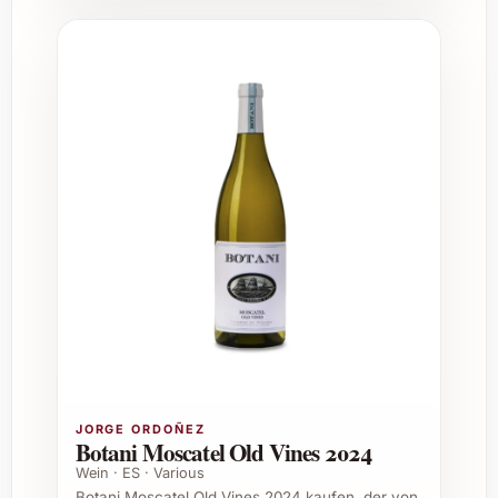
besonderen Genussmoment. Ausserdem ist
dieser Wein eine hervorragende Wahl für
Sommertage, wenn er gut gekühlt serviert
wird.
FAQ – Wissenswertes zum Dr. Bürklin Wolf
Riesling Trocken 2024
Wie schmeckt der Dr. Bürklin Wolf Riesling
Trocken 2024?
Er begeistert durch eine frische,
lebendige Säure, Aromen von Zitrus und
grünem Apfel sowie einer feinen
Mineralität mit elegantem Abgang.
JORGE ORDOÑEZ
Botani Moscatel Old Vines 2024
Wein · ES · Various
Zu welchen Gerichten passt dieser Wein besonders
Botani Moscatel Old Vines 2024 kaufen, der von