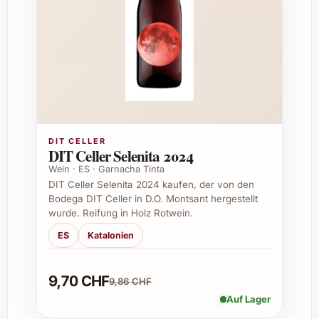
Geschenke für Weinliebhaber an
Geburtstagen oder Jubiläen
Mitbringsel zu festlichen Familienfeiern
oder Hochzeiten
Kleines Dankeschön für
Geschäftspartner und Kunden
Feine Begleitung zu kulinarischen
Abenden mit Freunden
DIT CELLER
Aufwerten von festlichen Menüs an
DIT Celler Selenita 2024
Weihnachten oder Silvester
Wein · ES · Garnacha Tinta
DIT Celler Selenita 2024 kaufen, der von den
Einsatzmöglichkeiten und Genuss
Bodega DIT Celler in D.O. Montsant hergestellt
wurde. Reifung in Holz Rotwein.
Der Riesling Trocken von Dr. Bürklin Wolf
ES
Katalonien
eignet sich hervorragend zu leichten Speisen
wie gegrilltem Fisch, Meeresfrüchten,
9,70 CHF
9,86 CHF
asiatischen Gerichten oder frischen Salaten.
Auch als Aperitif entfaltet er seine volle
Auf Lager
Wirkung und macht jeden Anlass zu einem