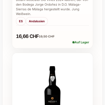
gut?
den Bodega Jorge Ordoñez in D.O. Málaga-
Sierras de Málaga hergestellt wurde. Jung
Ideal in Kombination mit Fisch,
Weißwein.
Meeresfrüchten, asiatischen Speisen und
ES
Andalusien
leichten Vorspeisen; auch als Aperitif sehr
zu empfehlen.
16,66 CHF
19,50 CHF
Auf Lager
Wie sollte der Wein serviert werden?
Erfrischend gekühlt bei etwa 8-10 °C
servieren, um die Frische und Aromatik
optimal zur Geltung zu bringen.
Wie lange kann man den Riesling lagern?
Der Dr. Bürklin Wolf Riesling Trocken
2024 eignet sich für den kurzfristigen