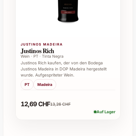
Genuss, kann aber bei richtiger Lagerung
auch 3-5 Jahre reifen und an Komplexität
gewinnen.
Welche Weinanbau-Region steht hinter diesem
JUSTINOS MADEIRA
Wein?
Justinos Rich
Wein · PT · Tinta Negra
Der Wein stammt aus der renommierten
Justinos Rich kaufen, der von den Bodega
Justinos Madeira in DOP Madeira hergestellt
Pfalz, einer der bedeutendsten deutschen
wurde. Aufgespriteter Wein.
Weinregionen, bekannt für Spitzenqualität
PT
Madeira
im Riesling-Anbau.
12,69 CHF
13,26 CHF
Ist der Wein vegan oder glutenfrei?
Auf Lager
Ja, wie die meisten trockenen Rieslinge
ist auch dieser Wein vegan und von Natur