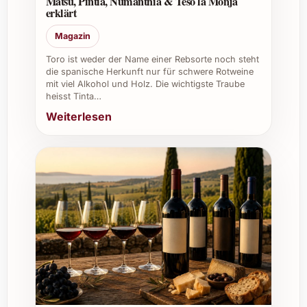
Matsu, Pintia, Numanthia & Teso la Monja
kann und so jede Sammlung bereichert.
erklärt
Firmenevents:
Er eignet sich
Magazin
hervorragend als edler Tropfen für
Kundengeschenke oder als Begleiter bei
Toro ist weder der Name einer Rebsorte noch steht
die spanische Herkunft nur für schwere Rotweine
exklusiven Veranstaltungen.
mit viel Alkohol und Holz. Die wichtigste Traube
heisst Tinta…
Entdecken Sie mit dem Dr. Bürklin Wolf
Weiterlesen
Riesling Trocken 2024 einen Wein voller
Finesse und Lebendigkeit, der jeden Moment
zu einem besonderen Genuss macht.
Bestellen Sie jetzt und erleben Sie die
Leidenschaft der Pfalz in Ihrem Glas!