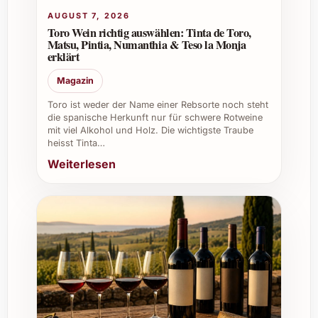
Feste & Feiern:
Dank seiner leichten
AUGUST 7, 2026
und zugänglichen Stilistik kommt der
Toro Wein richtig auswählen: Tinta de Toro,
Wein bei breit gefächerten Gästen gut
Matsu, Pintia, Numanthia & Teso la Monja
an und ergänzt Speisen hervorragend.
erklärt
Bestellen Sie jetzt den Dominio del Pidio
Magazin
Blanco 2024 und entdecken Sie einen Wein,
Toro ist weder der Name einer Rebsorte noch steht
der mit seiner Frische und Vielseitigkeit jeden
die spanische Herkunft nur für schwere Rotweine
Anlass bereichert. Ob als Geschenk oder für
mit viel Alkohol und Holz. Die wichtigste Traube
heisst Tinta…
den Eigengebrauch – dieser Weisswein lädt
Weiterlesen
dazu ein, genussvolle Momente bewusst zu
erleben und zu teilen.