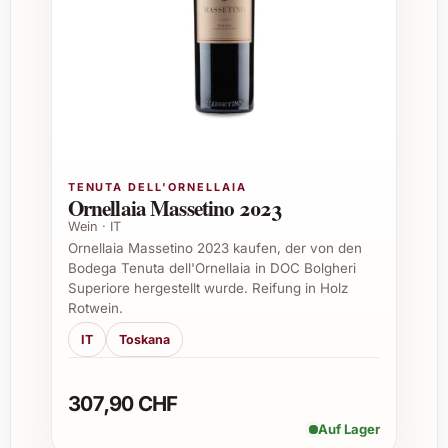
tierischen Produkte verwendet werden.
Wie sollte man den Wein servieren?
Am besten leicht gekühlt bei 8-10 °C
servieren, um die frischen Fruchtaromen und
die angenehme Säure optimal
hervorzuheben.
TENUTA DELL'ORNELLAIA
Ornellaia Massetino 2023
Für welche Jahreszeit eignet sich der Wein
Wein · IT
besonders?
Ornellaia Massetino 2023 kaufen, der von den
Bodega Tenuta dell'Ornellaia in DOC Bolgheri
Dank seiner Frische passt er ideal zu Frühling
Superiore hergestellt wurde. Reifung in Holz
Rotwein.
und Sommer, ist aber auch ein gern
gesehener Begleiter an festlicheren
IT
Toskana
Wintertischen.
307,90 CHF
Kann ich den Wein auch älter lagern?
Auf Lager