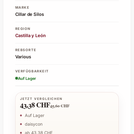
MARKE
Cillar de Silos
REGION
Castilla y León
REBSORTE
Various
VERFÜGBARKEIT
Auf Lager
JETZT VERGLEICHEN
43,38 CHF
45,60 CHF
Auf Lager
daisycon
ab 43,38 CHF