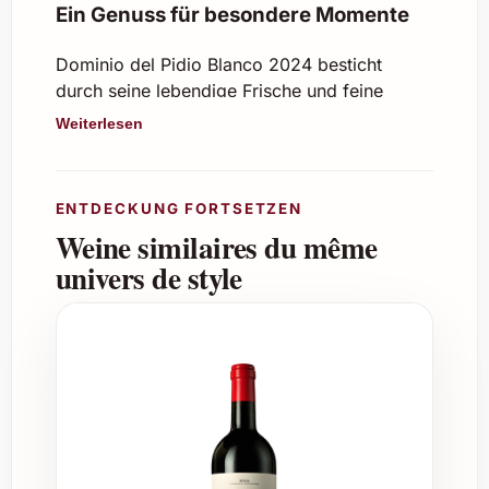
Ein Genuss für besondere Momente
Dominio del Pidio Blanco 2024 besticht
durch seine lebendige Frische und feine
Fruchtigkeit, die Liebhaber weisser Weine
Weiterlesen
begeistern wird. Der Wein präsentiert sich mit
zarten Zitrusnoten, einer dezenten Mineralität
und einem eleganten, ausgewogenen
ENTDECKUNG FORTSETZEN
Abgang. Ein Weisswein, der vielseitig und
Weine similaires du même
unkompliziert ist, ideal für zahlreiche
univers de style
Gelegenheiten.
Eigenschaften und Details
Rebsorte:
Typisch regional, sorgfältig
selektiert
Jahrgang:
2024
Alkoholgehalt:
12,5 % Vol.
Geschmacksprofil:
Frisch, fruchtig,