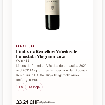
harmonisch
Farbe:
Hellgelb mit grünen Reflexen
Passt zu:
Fischgerichten, leichten
Salaten, mediterraner Küche
Tipps für den Genuss
Gekühlt serviert bei etwa 8-10 °C entfaltet
Dominio del Pidio Blanco 2024 seine volle
REMELLURI
Lindes de Remelluri Viñedos de
Aromavielfalt. Er eignet sich hervorragend als
Labastida Magnum 2021
Aperitif, begleitet jedoch auch perfekt
Wein · ES
Vorspeisen und leichte Hauptgänge. Ein Wein
Lindes de Remelluri Viñedos de Labastida 2021
für den entspannten Genuss, der sowohl zu
und 2021 Magnum kaufen, der von den Bodega
privaten Anlässen als auch bei
Remelluri in D.O.Ca. Rioja hergestellt wurde.
Reifung in Holz…
professionellen Events überzeugt.
ES
La Rioja
Empfohlene Anlässe zum Verschenken
33,24 CHF
Geburtstage
34,95 CHF