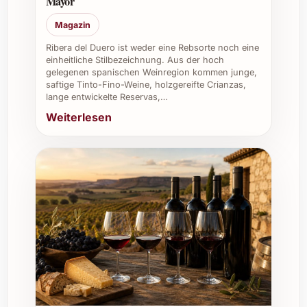
Mayor
Klarheit des Weines unterstützt.
Magazin
Individuelle Tipps und Vorteile für den
Ribera del Duero ist weder eine Rebsorte noch eine
einheitliche Stilbezeichnung. Aus der hoch
Einsatz
gelegenen spanischen Weinregion kommen junge,
saftige Tinto-Fino-Weine, holzgereifte Crianzas,
Privat:
Perfekt für entspannte
lange entwickelte Reservas,…
Sommerabende, Familienfeste und
Weiterlesen
festliche Feiertage wie Weihnachten
oder Silvester.
Beruflich:
Ideal zur Bereicherung von
Caterings, in Gastronomie und
Restaurants, sowie als
aufmerksamkeitsstarkes Geschenk bei
Firmenevents.
Weinkeller:
Ein frischer Weisswein, der
vielseitig verfügbar sein sollte, um
spontan unterschiedliche Gäste
glücklich zu machen.