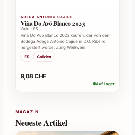
biologische und biodynamische
Prinzipien angewandt werden, die die
ADEGA ANTONIO CAJIDE
Viña Do Avó Blanco 2023
Qualität und Terroir-Typizität fördern.
Wein · ES
Viña Do Avó Blanco 2023 kaufen, der von den
Bodega Adega Antonio Cajide in D.O. Ribeiro
Wie sollte man den Wein servieren?
hergestellt wurde. Jung Weißwein.
ES
Galizien
Die ideale Trinktemperatur liegt bei etwa
16 bis 18 °C. Vor dem Genuss empfiehlt
es sich, den Wein leicht zu dekantieren,
9,08 CHF
um seine Aromen voll zu entfalten.
Auf Lager
Wie lässt sich dieser Grand Cru am besten lagern?
MAGAZIN
Eine kühle, dunkle und vibrationsarme
Neueste Artikel
Lagerumgebung mit einer konstanten
Temperatur von rund 12 °C ist optimal für