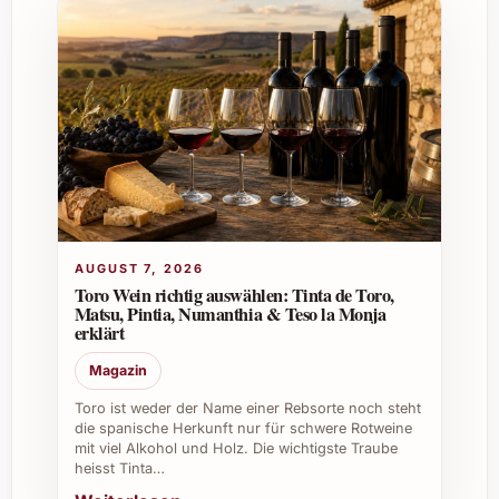
die Reifung dieses Weins.
Passt der Wein auch zu einem sommerlichen
Anlass?
Ja, seine lebendige Frische und fruchtige
Struktur machen ihn auch zu einem
ausgezeichneten Begleiter bei
sommerlichen Festen und leichteren
AUGUST 7, 2026
Gerichten.
Toro Wein richtig auswählen: Tinta de Toro,
Matsu, Pintia, Numanthia & Teso la Monja
erklärt
Gibt es eine empfohlene Dekantierzeit?
Magazin
Toro ist weder der Name einer Rebsorte noch steht
Das Dekantieren für rund 30 bis 45
die spanische Herkunft nur für schwere Rotweine
Minuten hilft, die komplexen Aromen zur
mit viel Alkohol und Holz. Die wichtigste Traube
heisst Tinta…
Geltung zu bringen, kann jedoch je nach