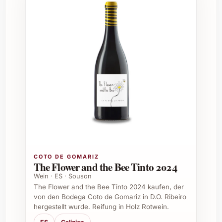
gehobenen Dinnerpartys und
Sommerfesten
Dank seiner Vielseitigkeit passt dieser Wein
ebenso zu Spargelgerichten, Lammbraten
und leichten Wildgerichten wie zu gereiftem
Käse, was ihn auch für Restaurants und
Caterings äusserst attraktiv macht.
FAQ zum Domaine Weinbach Pinots
Furstentum Grand Cru 2021
Für welche Gerichte ist dieser Wein besonders
geeignet?
COTO DE GOMARIZ
The Flower and the Bee Tinto 2024
Der Wein harmoniert bestens mit
Wein · ES · Souson
Gerichten wie Lamm, Wild, gebratenem
The Flower and the Bee Tinto 2024 kaufen, der
von den Bodega Coto de Gomariz in D.O. Ribeiro
Geflügel, Spargel sowie vielfältigen
hergestellt wurde. Reifung in Holz Rotwein.
Käsevarianten. Seine feine Säure und