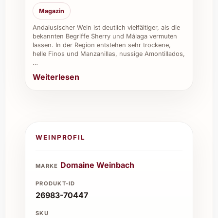
oder zum stilvollen Empfang schaffen
Magazin
Sie nachhaltige Eindrücke.
Andalusischer Wein ist deutlich vielfältiger, als die
Lassen Sie sich von der Präzision und Tiefe
bekannten Begriffe Sherry und Málaga vermuten
lassen. In der Region entstehen sehr trockene,
dieses Grand Crus verführen – ein Wein, der
helle Finos und Manzanillas, nussige Amontillados,
Momente unvergesslich macht und
…
gleichzeitig höchstes Genusserlebnis
Weiterlesen
garantiert.
WEINPROFIL
Domaine Weinbach
MARKE
PRODUKT-ID
26983-70447
SKU