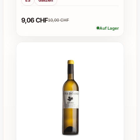
ES
Galizien
Fruchtstruktur ergänzen solche Speisen
ideal.
9,06 CHF
10,00 CHF
Auf Lager
Wie lange lässt sich der Jahrgang 2021 lagern?
Bei optimaler Lagerung lässt sich dieser
Wein problemlos 8 bis 12 Jahre
aufbewahren, wodurch sich sein Bouquet
mit der Zeit noch weiter entwickelt und
verfeinert.
Ist der Wein biologisch oder biodynamisch
produziert?
Domaine Weinbach pflegt eine
nachhaltige und naturnahe
Landwirtschaft, wobei teilweise