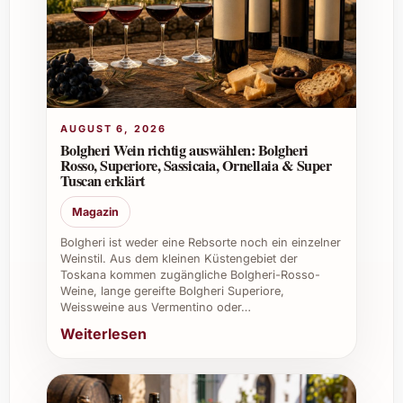
Charakter und Genuss
Rebsorte:
100 % Sauvignon Blanc
Jahrgang:
2023
Aromen:
Zitrus, grüne Äpfel, leichte
Kräuternoten
AUGUST 6, 2026
Körper:
Leicht bis mittelkräftig
Bolgheri Wein richtig auswählen: Bolgheri
Abgang:
Frisch und mineralisch
Rosso, Superiore, Sassicaia, Ornellaia & Super
Alkoholgehalt:
Ca. 12.5 % Vol.
Tuscan erklärt
Serviertemperatur:
8-10 °C
Magazin
Empfohlene Einsatzmöglichkeiten
Bolgheri ist weder eine Rebsorte noch ein einzelner
Weinstil. Aus dem kleinen Küstengebiet der
Toskana kommen zugängliche Bolgheri-Rosso-
Dieser Weisswein eignet sich ideal für diverse
Weine, lange gereifte Bolgheri Superiore,
kulinarische Gelegenheiten. Er harmoniert
Weissweine aus Vermentino oder…
ausgezeichnet mit:
Weiterlesen
Meeresfrüchten und Fischgerichten
Leichten Salaten und Gemüse