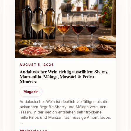
Ziegenkäse, besonders die regionale
Spezialität Crottin de Chavignol
Sommerlichen Apéro-Runden
Festliche Anlässe und elegante Dinner
Passende Anlässe für das Verschenken
Der Domaine Vacheron Sancerre Blanc Le
Paradis 2023 eignet sich hervorragend als
Geschenk zu:
AUGUST 5, 2026
Andalusischer Wein richtig auswählen: Sherry,
Geburtstagen und Jubiläen
Manzanilla, Málaga, Moscatel & Pedro
Weihnachten und Silvester
Ximénez
Einladungen zu Dinnerpartys
Magazin
Hochzeiten und Taufen
Firmenfeiern und Geschäftsanlässe
Andalusischer Wein ist deutlich vielfältiger, als die
bekannten Begriffe Sherry und Málaga vermuten
lassen. In der Region entstehen sehr trockene,
Warum Domaine Vacheron Sancerre
helle Finos und Manzanillas, nussige Amontillados,
Blanc Le Paradis 2023 geniessen?
…