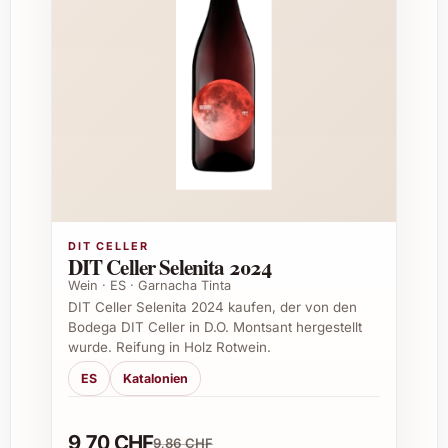
ausgezeichnete Trinkfreude und
Lagerfähigkeit verleihen. Ein wunderbarer
Wein für Liebhaber von charaktervollen, aber
dennoch zugänglichen Tropfen aus dem
Loire-Tal.
Empfohlene Genussbereiche
Perfekt als Begleiter zu Fleischgerichten
wie Lamm, Rind oder Wild
DIT CELLER
Hervorragend zu herbstlichen und
DIT Celler Selenita 2024
winterlichen Speisen mit Pilzen und
Wein · ES · Garnacha Tinta
Kräutern
DIT Celler Selenita 2024 kaufen, der von den
Ideal auch zu gereiftem Käse, wie zum
Bodega DIT Celler in D.O. Montsant hergestellt
Beispiel Comté oder Gruyère
wurde. Reifung in Holz Rotwein.
Wunderbar solo als Meditationswein
ES
Katalonien
oder zur gemütlichen Runde mit
Freunden
9,70 CHF
9,86 CHF