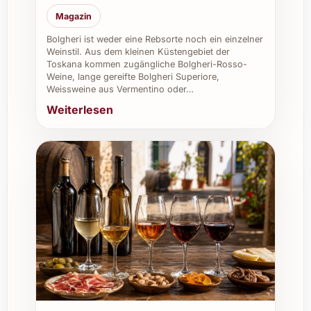
Magazin
Domaine Philippe Alliet Chinon L’Huisserie
2020 eignet sich hervorragend für
Bolgheri ist weder eine Rebsorte noch ein einzelner
Weinstil. Aus dem kleinen Küstengebiet der
verschiedenste Einsatzbereiche:
Toskana kommen zugängliche Bolgheri-Rosso-
Weine, lange gereifte Bolgheri Superiore,
Private Feiern:
Ob Weihnachten,
Weissweine aus Vermentino oder…
Silvester oder Sommerfeste – dieser
Weiterlesen
Wein bereichert jede Einladung mit
seiner Vielseitigkeit.
Caterings und Gastronomie:
Seine
ausgewogene Struktur passt perfekt zu
anspruchsvollen Menüs und begeistert
Gäste mit seiner Eleganz.
Restaurants:
Ideal für Weinkarten, die
Charakter und regionale Weine
schätzen.
Weinkeller:
Eine wertvolle Ergänzung
für jedes Sortiment durch sein
Lagerpotenzial und die hohe Qualität.