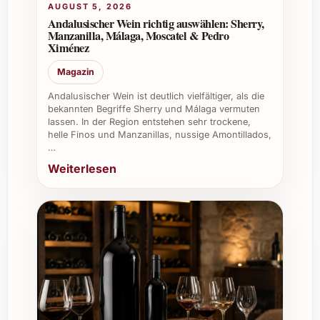
Firmenevents:
Eindrucksvoll als
AUGUST 5, 2026
Geschenk oder für den Empfang bei
Andalusischer Wein richtig auswählen: Sherry,
Manzanilla, Málaga, Moscatel & Pedro
geschäftlichen Anlässen, schafft er eine
Ximénez
stilvolle Atmosphäre.
Magazin
Gönnen Sie sich und Ihren Liebsten diesen
Andalusischer Wein ist deutlich vielfältiger, als die
aussergewöhnlichen Wein – lassen Sie sich
bekannten Begriffe Sherry und Málaga vermuten
vom Domaine Philippe Alliet Chinon
lassen. In der Region entstehen sehr trockene,
L’Huisserie 2020 verführen und entdecken
helle Finos und Manzanillas, nussige Amontillados,
…
Sie ein wahres Juwel aus dem Loire-Tal!
Weiterlesen