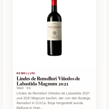
Region:
Moulin-à-Vent, Beaujolais,
Frankreich
Jahrgang:
2021
Rebsorte:
Hauptsächlich Gamay
Geschmack:
Vollmundig, mit Aromen
von roten Beeren, einem Hauch von
Gewürzen und sanften Tanninen
Serviertemperatur:
16-18 °C
Passt zu:
Gegrilltem Fleisch, Wild,
reifem Käse, aber auch zu festlichen
Hauptgerichten
Tipps für passende Anlässe
REMELLURI
Lindes de Remelluri Viñedos de
Domaine Mee Godard Les Michelons AOC
Labastida Magnum 2021
Moulin à Vent Tinto 2021 eignet sich
Wein · ES
hervorragend als Geschenk oder Begleiter zu
Lindes de Remelluri Viñedos de Labastida 2021
besonderen Ereignissen. Ideal für:
und 2021 Magnum kaufen, der von den Bodega
Remelluri in D.O.Ca. Rioja hergestellt wurde.
Geburtstagsfeiern
Reifung in Holz…