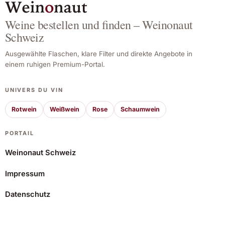
Weine bestellen und finden – Weinonaut
Schweiz
Ausgewählte Flaschen, klare Filter und direkte Angebote in
einem ruhigen Premium-Portal.
UNIVERS DU VIN
Rotwein
Weißwein
Rose
Schaumwein
PORTAIL
Weinonaut Schweiz
Impressum
Domaine Mee Godard Les Michelons AOC Moulin à Vent Tinto 2021
Datenschutz
32,79 CHF
Angebot ansehen*