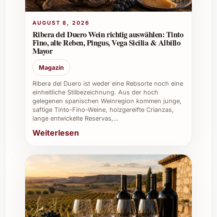
8. Kann dieser Wein auch als Geschenk gut
ankommen?
AUGUST 8, 2026
Ribera del Duero Wein richtig auswählen: Tinto
Absolut – seine elegante Erscheinung und die
Fino, alte Reben, Pingus, Vega Sicilia & Albillo
Mayor
hohe Qualität machen ihn zu einem
ausgezeichneten Geschenk für Weinfreunde
Magazin
und zu besonderen Anlässen.
Ribera del Duero ist weder eine Rebsorte noch eine
einheitliche Stilbezeichnung. Aus der hoch
Individuelle Tipps und Vorteile für private
gelegenen spanischen Weinregion kommen junge,
und berufliche Anlässe
saftige Tinto-Fino-Weine, holzgereifte Crianzas,
lange entwickelte Reservas,…
Private Feiern:
Bringt Stimmung und
Weiterlesen
Genuss an Weihnachten, Silvester,
Familienfesten oder Sommerpartys.
Firmenevents:
Perfekter Wein für
Geschäftstreffen, Jubiläen und
Networking-Events, der Professionalität
und Stil vermittelt.
Catering & Gastronomie:
Bereichert