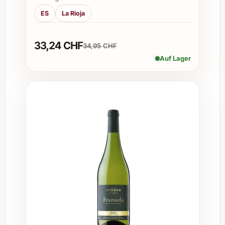
Jubiläen
ES
La Rioja
Weihnachtsgeschenke
Romantische Dinner
33,24 CHF
Firmenevents und Geschäftstreffen
34,95 CHF
Einladungen zu Gourmet-Abenden
Auf Lager
Vielfältige Einsatzmöglichkeiten
Ob privat oder beruflich – dieser Wein bringt
besondere Genussmomente. Er passt ideal zu
gehobenen Menüs bei privaten Festen wie
Weihnachten oder Silvester, eignet sich für
Sommerfeste mit Freunden und veredelt
Caterings sowie Restaurantkarten. Winzer
und Gastronomen schätzen ihn auch für den
Aufbau anspruchsvoller Weinkeller und als
stilvolle Bereicherung bei Firmenevents.
Häufig gestellte Fragen (FAQ) zum