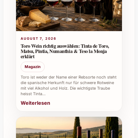
jede Speisekarte und begeistert Gäste
durch seine ausgewogene Qualität.
Weinkeller:
Ideale Ergänzung für
Sammler, dank seiner Lagerfähigkeit
und Komplexität.
AUGUST 7, 2026
Toro Wein richtig auswählen: Tinta de Toro,
Gönnen Sie sich und Ihren Lieben den Genuss
Matsu, Pintia, Numanthia & Teso la Monja
von Domaine Mee Godard Les Michelons
erklärt
AOC Moulin à Vent Tinto 2021 – ein Wein, der
Magazin
jeden Anlass zu einem besonderen Erlebnis
macht.
Toro ist weder der Name einer Rebsorte noch steht
die spanische Herkunft nur für schwere Rotweine
mit viel Alkohol und Holz. Die wichtigste Traube
heisst Tinta…
Weiterlesen