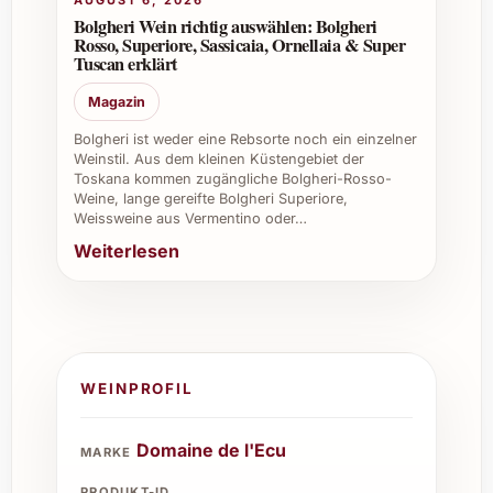
AUGUST 6, 2026
und bei Caterings veredelt er das kulinarische
Bolgheri Wein richtig auswählen: Bolgheri
Rosso, Superiore, Sassicaia, Ornellaia & Super
Erlebnis und hinterlässt bleibenden Eindruck
Tuscan erklärt
bei Gästen. Firmen schätzen ihn als
exklusives Geschenk oder zur stilvollen
Magazin
Bewirtung an Firmenevents und
Bolgheri ist weder eine Rebsorte noch ein einzelner
Kundentreffen. Dank seiner Qualität und
Weinstil. Aus dem kleinen Küstengebiet der
Toskana kommen zugängliche Bolgheri-Rosso-
Vielseitigkeit ist Domaine de l’Ecu Ange 2020
Weine, lange gereifte Bolgheri Superiore,
auch eine wertvolle Ergänzung für den
Weissweine aus Vermentino oder…
privaten oder professionellen Weinkeller.
Weiterlesen
WEINPROFIL
Domaine de l'Ecu
MARKE
PRODUKT-ID