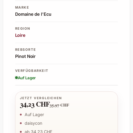
MARKE
Domaine de l'Ecu
REGION
Loire
REBSORTE
Pinot Noir
VERFÜGBARKEIT
Auf Lager
JETZT VERGLEICHEN
34,23 CHF
35,97 CHF
Auf Lager
daisycon
ab 34,23 CHF