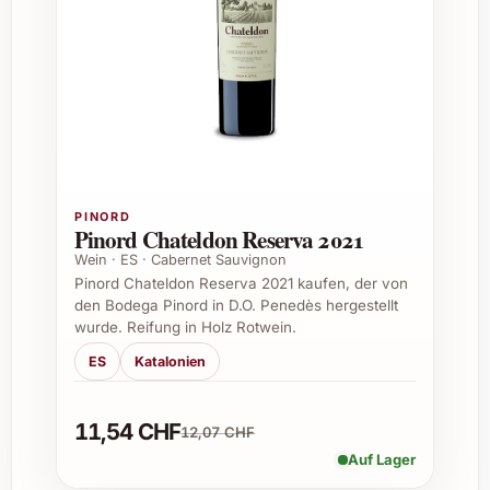
mit optimalen Bedingungen für höchste
Weinqualität
Geschmack:
Fruchtbetont mit Noten
von Johannisbeere, Kirsche und
dezenten Gewürzen
Farbe:
Tiefes Rubinrot mit violetten
Reflexen
Alkoholgehalt:
Ausgewogen und
angenehm rund
PINORD
Pinord Chateldon Reserva 2021
Passt zu:
Leichten bis mittelkräftigen
Wein · ES · Cabernet Sauvignon
Speisen wie Geflügel, Pasta oder Käse
Pinord Chateldon Reserva 2021 kaufen, der von
den Bodega Pinord in D.O. Penedès hergestellt
Tipps für passende Anlässe
wurde. Reifung in Holz Rotwein.
ES
Katalonien
Domaine de l’Ecu Ange 2020 ist ideal, um
besondere Momente zu feiern oder zu
verschenken. Hier einige Empfehlungen für
11,54 CHF
12,07 CHF
Gelegenheiten, bei denen dieser Wein glänzt:
Auf Lager