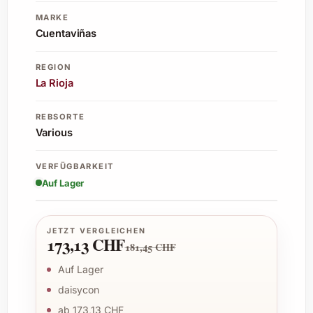
MARKE
Cuentaviñas
REGION
La Rioja
REBSORTE
Various
VERFÜGBARKEIT
Auf Lager
JETZT VERGLEICHEN
173,13 CHF
181,45 CHF
Auf Lager
daisycon
ab 173,13 CHF