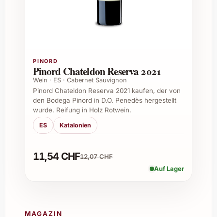
Welche Speisen passen am besten zu
diesem Wein?
Er harmoniert besonders gut mit gegrilltem
Fleisch, Wild, kräftigem Käse und
PINORD
mediterranen Gerichten. Auch zu Tapas oder
Pinord Chateldon Reserva 2021
als Begleiter bei einem festlichen Essen
Wein · ES · Cabernet Sauvignon
eignet er sich hervorragend.
Pinord Chateldon Reserva 2021 kaufen, der von
den Bodega Pinord in D.O. Penedès hergestellt
wurde. Reifung in Holz Rotwein.
Wie sollte Cuentaviñas El Tiznado 2022
serviert werden?
ES
Katalonien
Am besten leicht gekühlt bei etwa 16 bis 18
11,54 CHF
Grad Celsius servieren, um die Aromen
12,07 CHF
optimal zur Geltung zu bringen.
Auf Lager
Für wen eignet sich dieser Wein besonders
gut?
MAGAZIN