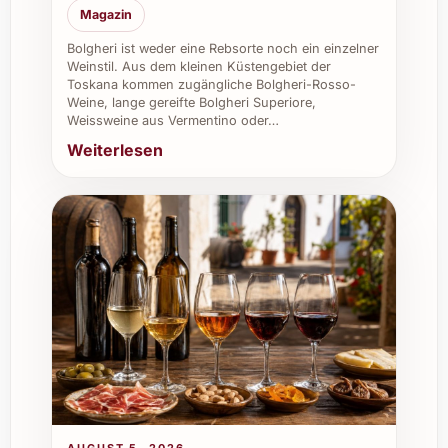
Grillabende
Magazin
Weihnachten und Silvester: Bringt
Bolgheri ist weder eine Rebsorte noch ein einzelner
festliche Wärme und Stil auf den Tisch
Weinstil. Aus dem kleinen Küstengebiet der
Catering und Gastronomie: Vielfältig
Toskana kommen zugängliche Bolgheri-Rosso-
einsetzbar bei unterschiedlichen Menüs
Weine, lange gereifte Bolgheri Superiore,
Weissweine aus Vermentino oder…
und Events
Restaurants und Weinkeller: Ergänzt das
Weiterlesen
Sortiment mit einem charaktervollen
spanischen Rotwein
Firmenevents: Wertschätzt Gäste und
Mitarbeitende mit einer besonderen
Weinwahl
Bestellen Sie Cuentaviñas El Tiznado 2022
und entdecken Sie die Lebendigkeit
spanischer Weinkunst – ein Genuss, der
einmalig ist und immer wieder Freude
bereitet!