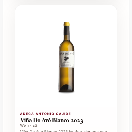
Jahresabschluss
Vielfältige Einsatzmöglichkeiten
Dieser Wein eignet sich hervorragend zu
verschiedenen Speisen, etwa grasig-
intensiven Fleischgerichten, würzigem Käse
oder mediterraner Küche. Auch solo serviert
lädt er zum langen Genuss und zum
Entdecken verschiedenster Nuancen ein. Ob
im privaten Rahmen oder im
Gastronomiebetrieb – Cuentaviñas El Tiznado
2022 bereichert jede Gelegenheit.
Empfohlene Kombinationen und Tipps
ADEGA ANTONIO CAJIDE
Viña Do Avó Blanco 2023
Ideal zu gegrilltem Rindfleisch, Lamm
Wein · ES
oder Tapas
Viña Do Avó Blanco 2023 kaufen, der von den