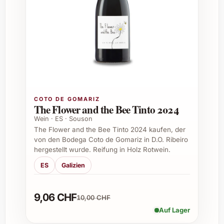
Die 2022er Ausgabe besticht durch ihren
vollmundigen Körper, sanfte Tannine und eine
angenehme Frische, die jeden Schluck
bereichern. Perfekt gereift und mit optimalem
Ausbau ist Cuentaviñas El Tiznado vielseitig
einsetzbar.
Passende Anlassideen zum Verschenken
COTO DE GOMARIZ
The Flower and the Bee Tinto 2024
Geburtstage und Jubiläen – als edles,
Wein · ES · Souson
persönliches Geschenk
The Flower and the Bee Tinto 2024 kaufen, der
Weihnachtsfeiern und Festtage – für
von den Bodega Coto de Gomariz in D.O. Ribeiro
besondere Genussmomente
hergestellt wurde. Reifung in Holz Rotwein.
Geschäftliche Anlässe und Firmenevents
ES
Galizien
– als stilvoller Dank
Einzugspartys und Hausbesuche – um
9,06 CHF
Freude und Gastfreundschaft
10,00 CHF
auszudrücken
Auf Lager
Silvesterpartys – für einen gelungenen