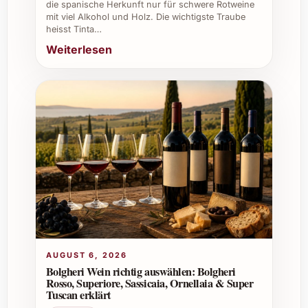
Wird der Wein nachhaltig produziert?
die spanische Herkunft nur für schwere Rotweine
mit viel Alkohol und Holz. Die wichtigste Traube
heisst Tinta…
Die Herstellung von Cuentaviñas El Tiznado
Weiterlesen
folgt hohen Qualitätsstandards mit Rücksicht
auf Umwelt und traditionelle
Weinbaupraktiken.
Wo kann man den Wein am besten
erwerben?
Erhältlich in spezialisierten Weinhandlungen,
Online-Weinshops oder direkt beim Hersteller
in Spanien.
Individuelle Tipps für private und berufliche
Anlässe
AUGUST 6, 2026
Bolgheri Wein richtig auswählen: Bolgheri
Private Feiern: Idealer Begleiter für
Rosso, Superiore, Sassicaia, Ornellaia & Super
Tuscan erklärt
Sommerfeste oder gemütliche