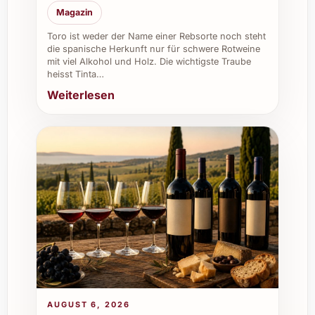
durch seine Vielseitigkeit und Eleganz.
Magazin
Restaurants:
Bereichert jede Weinkarte
mit seinem individuellen Charakter und
Toro ist weder der Name einer Rebsorte noch steht
die spanische Herkunft nur für schwere Rotweine
gehobenen Anspruch.
mit viel Alkohol und Holz. Die wichtigste Traube
Weinkeller:
Perfekte Lagerfähigkeit für
heisst Tinta…
Sammler und Weinliebhaber, die Wert
Weiterlesen
auf Qualität legen.
Firmenevents:
Schafft eine stilvolle
Atmosphäre und eignet sich als
exklusives Geschenk oder
Motivationsmittel.
AUGUST 6, 2026