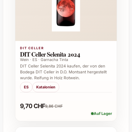
Serviertemperatur:
16-18 °C
Einsatzmöglichkeiten und Anlässe
Der Cuatro Pasos Black 2021 eignet sich
ideal für vielfältige Gelegenheiten:
DIT CELLER
Feierliche Abendessen oder romantische
DIT Celler Selenita 2024
Dinner
Wein · ES · Garnacha Tinta
Besondere Festtage wie Weihnachten
DIT Celler Selenita 2024 kaufen, der von den
und Silvester
Bodega DIT Celler in D.O. Montsant hergestellt
wurde. Reifung in Holz Rotwein.
Sommerliche Gartenfeste und Picknicks
mit Freunden
ES
Katalonien
Edle Geschenke zu Geburtstagen,
Jubiläen oder als Dankeschön
9,70 CHF
9,86 CHF
Firmenevents und geschäftliche Anlässe
Auf Lager
Professionelle Gastronomie und
exklusive Weinkarten
Caterings und private Weinkeller als