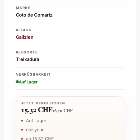
MARKE
Coto de Gomariz
REGION
Galizien
REBSORTE
Treixadura
VERFÜGBARKEIT
Auf Lager
JETZT VERGLEICHEN
15,32 CHF
16,10 CHF
Auf Lager
daisycon
ab 15,32 CHF