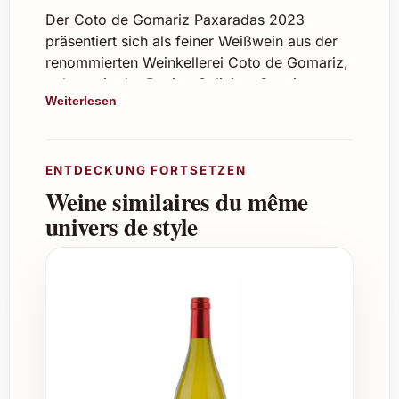
Der Coto de Gomariz Paxaradas 2023
präsentiert sich als feiner Weißwein aus der
renommierten Weinkellerei Coto de Gomariz,
gelegen in der Region Galicien, Spanien.
Weiterlesen
Jahrgang 2023 besticht dieser Wein durch
seine frische, lebendige Aromatik und eine
ausgewogene Balance zwischen Frucht und
Mineralität.
ENTDECKUNG FORTSETZEN
Weine similaires du même
Charakter und Geschmacksprofil
univers de style
Rebsorten:
Überwiegend Albariño,
ergänzt durch lokale Trauben
Farbe:
Klar und hellgelb mit grünen
Reflexen
Aromen:
Frische Zitrusnoten, grüne
Äpfel, florale Anklänge und eine feine
mineralische Note