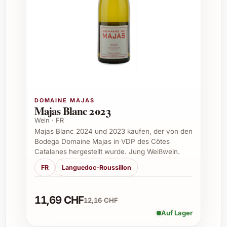
Geschmack:
Harmonisch, mit
angenehmer Säure, ausgewogen und
lang anhaltend
Alkoholgehalt:
Circa 12,5 %
Perfekte Kombinationen und
Einsatzmöglichkeiten
Coto de Gomariz Paxaradas 2023 eignet sich
DOMAINE MAJAS
hervorragend als Begleiter zu verschiedenen
Majas Blanc 2023
Speisen und Anlässen:
Wein · FR
Majas Blanc 2024 und 2023 kaufen, der von den
Meeresfrüchte und Fischgerichte –
Bodega Domaine Majas in VDP des Côtes
bringt die Frische und Aromen
Catalanes hergestellt wurde. Jung Weißwein.
wunderbar zur Geltung
FR
Languedoc-Roussillon
Leichte Vorspeisen und Salate – ideal für
den Apéro oder leichte Menüs
11,69 CHF
Sommerliche Gartenpartys oder
12,16 CHF
elegante Dinner – sorgt für ein
Auf Lager
stimmiges Genusserlebnis