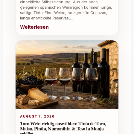
einheitliche Stilbezeichnung. Aus der hoch
gelegenen spanischen Weinregion kommen junge,
Individuelle Tipps und Vorteile
saftige Tinto-Fino-Weine, holzgereifte Crianzas,
lange entwickelte Reservas,…
Private Feiern:
Verleiht jedem Dinner
Weiterlesen
oder Sommerfest eine besondere Note
dank seiner Frische und Eleganz.
Weihnachten und Silvester:
Ein
stilvolles Geschenk, das zum festlichen
Menü passt und Gäste begeistert.
Caterings und Gastronomie:
Bietet
somit eine vielfältige Ergänzung der
Weinkarte mit einem repräsentativen
Tropfen aus Spanien.
Weinkeller und Firmenevents:
Ideal,
um Kunden und Geschäftspartner mit
einem hochwertigen Weißwein zu
AUGUST 7, 2026
beeindrucken und Verbindungen zu
Toro Wein richtig auswählen: Tinta de Toro,
stärken.
Matsu, Pintia, Numanthia & Teso la Monja
erklärt