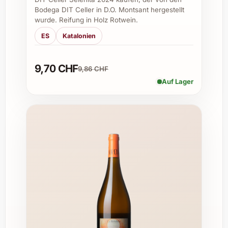
Gomariz Paxaradas 2023?
Bodega DIT Celler in D.O. Montsant hergestellt
wurde. Reifung in Holz Rotwein.
Der Wein stammt aus Galicien im Nordwesten
ES
Katalonien
Spaniens, einer Region, die bekannt ist für
ihre frischen und aromatischen Weißweine.
9,70 CHF
9,86 CHF
2. Welche Rebsorten sind im Wein
Auf Lager
enthalten?
Vorwiegend Albariño, ergänzt durch lokale
Trauben, die für den einzigartigen Charakter
des Weins sorgen.
3. Zu welchen Speisen passt der Wein am
besten?
Ideal zu Fisch, Meeresfrüchten, leichten
Vorspeisen und sommerlichen Salaten. Auch
als Aperitif ist er sehr beliebt.