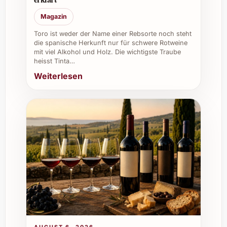
Lassen Sie sich vom einzigartigen
Magazin
Geschmack des Coto de Gomariz Paxaradas
2023 verzaubern und gönnen Sie sich oder
Toro ist weder der Name einer Rebsorte noch steht
die spanische Herkunft nur für schwere Rotweine
Ihren Liebsten diesen außergewöhnlichen
mit viel Alkohol und Holz. Die wichtigste Traube
Wein – perfekt für besondere Momente voller
heisst Tinta…
Genuss und Freude.
Weiterlesen