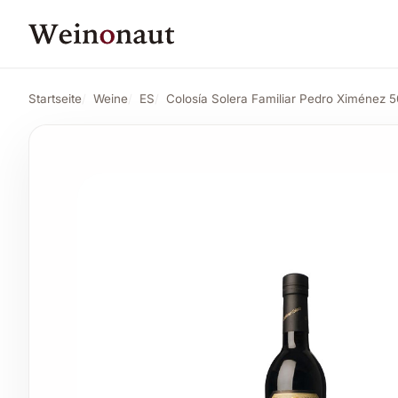
PREIS
77,36 CHF
Colosía Solera Familiar Pedro Ximénez 50 cl.
81,30 CHF
Startseite
Weine
ES
Colosía Solera Familiar Pedro Ximénez 50