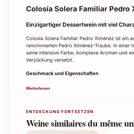
Colosía Solera Familiar Pedro
Einzigartiger Dessertwein mit viel Char
Colosía Solera Familiar Pedro Ximénez ist ein 
renommierten Pedro Ximénez-Traube. In einer ha
seine intensive Farbe, komplexe Aromen und ei
Verzückung versetzt.
Geschmack und Eigenschaften
Intensive, dunkelbraune Farbe mit glänze
Weiterlesen
Reichhaltige Aromen von Rosinen, Feigen,
Ausgewogen süss mit weicher Textur und
Hergestellt im Solera-Verfahren für optim
ENTDECKUNG FORTSETZEN
Weine similaires du même uni
Empfehlungen für Einsatzmöglichkeiten