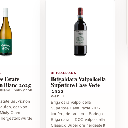
en
ème brûlée, Schokoladengerichten oder Käseplatten
spezialitäten
ebhaber und Gourmets
E
BRIGALDARA
e Estate
Brigaldara Valpolicella
n Blanc 2025
Superiore Case Vecie
iménez 50 cl genießen?
2022
 Island · Sauvignon
Wein · IT
r exquisiten Spezialität, die jeden festlichen Moment
Estate Sauvignon
Brigaldara Valpolicella
aufen, der von
agend, um den Wein frisch zu geniessen oder als
Superiore Case Vecie 2022
Misty Cove in
kaufen, der von den Bodega
ne facettenreichen Aromen und die harmonische Süße
hergestellt wurde.
Brigaldara in DOC Valpolicella
svollen Abends.
Classico Superiore hergestellt