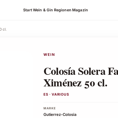
Start
Wein & Gin
Regionen
Magazin
Angebot ansehen*
 cl.
WEIN
Colosía Solera F
Ximénez 50 cl.
ES · VARIOUS
MARKE
Gutierrez-Colosia