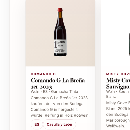
Perfekt als Digestif nach üppigen Mahlzeit
Ideal zum Verfeinern von Desserts wie Cr
Erfrischender Begleiter zu Kaffee- oder Eis
Aussergewöhnliches Geschenk für Weinli
Passende Anlässe zum Verschenken
Geburtstage und Jubiläen
Weihnachten und Silvester
Hochzeiten und Geburtstage
Business-Geschenke und Firmenevents
COMANDO G
MISTY COV
Einladung zum Dinner oder zum Apéro
Comando G La Breña
Misty Cov
1er 2023
Sauvigno
Warum Colosía Solera Familiar Pedro X
Wein · ES · Garnacha Tinta
Wein · South
Blanc
Comando G La Breña 1er 2023
Verwöhnen Sie sich oder Ihre Liebsten mit diese
Misty Cove 
kaufen, der von den Bodega
Blanc 2025 k
veredelt. Die 50 cl Flasche eignet sich hervorr
Comando G in hergestellt
den Bodega 
wurde. Reifung in Holz Rotwein.
besonderes Präsent mit persönlicher Note. Sei
Marlborough 
machen ihn zum idealen Abschluss eines genus
ES
Castilla y León
Weißwein.