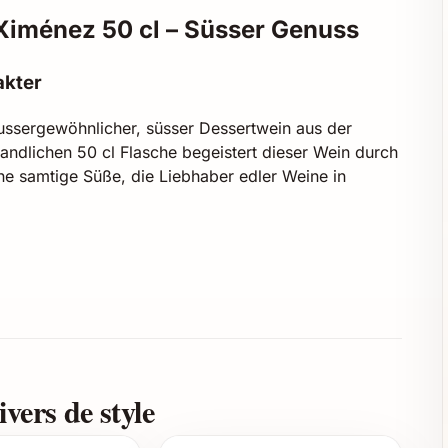
 Ximénez 50 cl – Süsser Genuss
akter
aussergewöhnlicher, süsser Dessertwein aus der
ndlichen 50 cl Flasche begeistert dieser Wein durch
ne samtige Süße, die Liebhaber edler Weine in
ndem Reflex
 Honig und Karamell
 lang anhaltendem Abgang
ale Reifung und Komplexität
vers de style