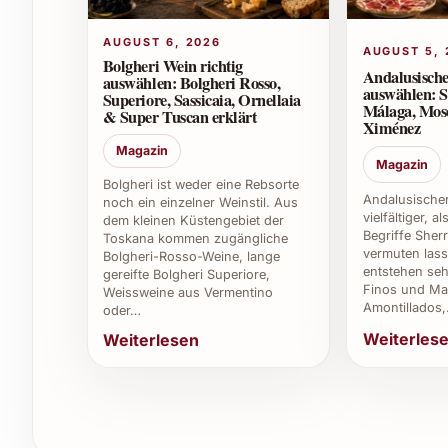
Wie sollte dieser Wein serviert werden?
AUGUST 6, 2026
AUGUST 5, 
Bolgheri Wein richtig
Colosía Solera Familiar Pedro Ximénez schme
Andalusische
auswählen: Bolgheri Rosso,
auswählen: S
Superiore, Sassicaia, Ornellaia
Optimal passt er als süsser Abschluss zum De
Málaga, Mos
& Super Tuscan erklärt
Ximénez
Magazin
Magazin
Welche Speisen passen gut zu diesem Desse
Bolgheri ist weder eine Rebsorte
Andalusischer
noch ein einzelner Weinstil. Aus
vielfältiger, a
dem kleinen Küstengebiet der
Er harmoniert hervorragend mit Desserts wie
Begriffe Sher
Toskana kommen zugängliche
oder Nüsse ergänzen sein Aroma perfekt.
vermuten lass
Bolgheri-Rosso-Weine, lange
entstehen seh
gereifte Bolgheri Superiore,
Finos und Man
Weissweine aus Vermentino
Amontillados
oder…
Kann man den Wein auch zum Kochen ver
Weiterles
Weiterlesen
Ja, dieser süsse Pedro Ximénez eignet sich i
zum Ablöschen von Gebäck – die natürliche S