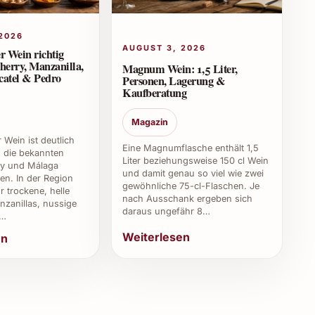
2026
AUGUST 3, 2026
ckt am besten leicht gekühlt bei etwa 12‒14 °C.
r Wein richtig
herry, Manzanilla,
Magnum Wein: 1,5 Liter,
ssert oder als besonderer Begleiter zum Kaffee.
catel & Pedro
Personen, Lagerung &
Kaufberatung
rtwein?
Magazin
 Wein ist deutlich
Eine Magnumflasche enthält 1,5
ls die bekannten
 Eis, Schokolade, Obstkuchen, auch gereiften Käse
Liter beziehungsweise 150 cl Wein
ry und Málaga
und damit genau so viel wie zwei
en. In der Region
gewöhnliche 75-cl-Flaschen. Je
r trockene, helle
nach Ausschank ergeben sich
zanillas, nussige
daraus ungefähr 8…
,…
wenden?
Weiterlesen
en
deal zum Verfeinern von Saucen, Desserts oder
üße wertet Gerichte geschmacklich auf.