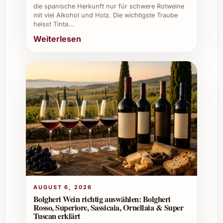
die spanische Herkunft nur für schwere Rotweine
für Genießer, die ihre Sammlung mit
mit viel Alkohol und Holz. Die wichtigste Traube
einem eleganten Wein aus der Provence
heisst Tinta…
erweitern möchten.
Weiterlesen
Bestellen Sie den Château Pesquié Terrasses
Rouge 2023 und lassen Sie sich von seiner
harmonischen Vielfalt begeistern – ein Wein,
der Genussmomente unvergesslich macht!
AUGUST 6, 2026
Bolgheri Wein richtig auswählen: Bolgheri
Rosso, Superiore, Sassicaia, Ornellaia & Super
Tuscan erklärt