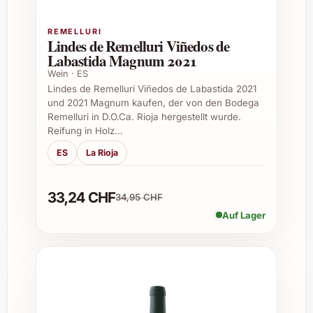
Empfohlene Speisenbegleitung
REMELLURI
Lindes de Remelluri Viñedos de
Labastida Magnum 2021
Gegrilltes Fleisch wie Lamm oder Rind
Wein · ES
Herzhafte Eintöpfe und Wildgerichte
Lindes de Remelluri Viñedos de Labastida 2021
Reifer Hartkäse
und 2021 Magnum kaufen, der von den Bodega
Provenzalische Küche und mediterrane
Remelluri in D.O.Ca. Rioja hergestellt wurde.
Spezialitäten
Reifung in Holz…
ES
La Rioja
Anlässe zum Verschenken
Château Pesquié Terrasses Rouge 2023
33,24 CHF
34,95 CHF
eignet sich hervorragend als Geschenk zu
Auf Lager
besonderen Momenten:
Geburtstage
Jubiläen und besondere Feierlichkeiten
Weihnachten und Adventszeit
Einladung zum Essen oder als