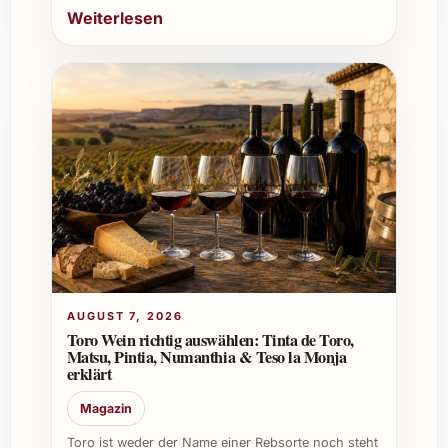
Weiterlesen
Online-Shops erhältlich.
Tipps und Vorteile für private und
berufliche Nutzung
Privat:
Perfekt für besondere
Familienfeiern, gemütliche Abende oder
als stilvolles Geschenk zu Festtagen wie
Weihnachten und Silvester.
Gastronomie:
Ein hochwertiger Wein
für Restaurants und Caterings, der Gäste
durch seine exzellente Qualität
AUGUST 7, 2026
beeindruckt.
Toro Wein richtig auswählen: Tinta de Toro,
Firmenevents:
Ideal für Empfänge und
Matsu, Pintia, Numanthia & Teso la Monja
erklärt
Business-Dinner, um einen
professionellen und genussvollen
Magazin
Eindruck zu hinterlassen.
Toro ist weder der Name einer Rebsorte noch steht
Weinkeller:
Eine wertvolle Ergänzung