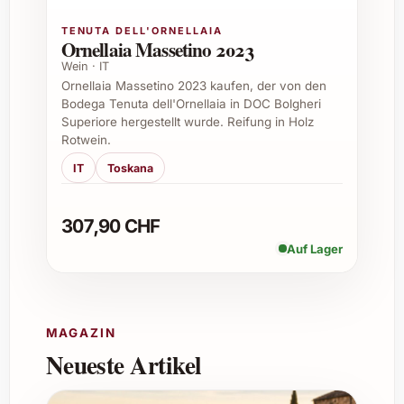
nachhaltige Produktion, und dieser Wein
TENUTA DELL'ORNELLAIA
ist vegan hergestellt.
Ornellaia Massetino 2023
Wein · IT
Ornellaia Massetino 2023 kaufen, der von den
Wie passt Château Pesquié Terrasses Rouge 2023
Bodega Tenuta dell'Ornellaia in DOC Bolgheri
zu Speisen?
Superiore hergestellt wurde. Reifung in Holz
Rotwein.
Er harmoniert ausgezeichnet mit kräftigen
IT
Toskana
Fleischgerichten, würzigen Käsesorten
und mediterraner Küche.
307,90 CHF
Auf Lager
Welche Rebsorten sind enthalten?
Syrah, Grenache und Mourvèdre prägen
MAGAZIN
den charaktervollen Geschmack dieses
Neueste Artikel
Weins.