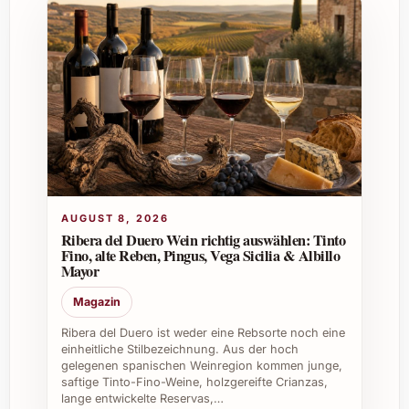
Welche Auszeichnungen hat dieser Wein erhalten?
Der Jahrgang 2023 wurde für seine
Qualität bereits bei internationalen
Weinbewertungen anerkannt.
Ist der Wein auch für Einsteiger geeignet?
Ja, seine ausgewogene Struktur macht
AUGUST 8, 2026
Ribera del Duero Wein richtig auswählen: Tinto
ihn auch für Weinliebhaber, die neue
Fino, alte Reben, Pingus, Vega Sicilia & Albillo
Geschmacksrichtungen entdecken
Mayor
möchten, sehr attraktiv.
Magazin
Ribera del Duero ist weder eine Rebsorte noch eine
einheitliche Stilbezeichnung. Aus der hoch
Wo kann man Château Pesquié Terrasses Rouge
gelegenen spanischen Weinregion kommen junge,
2023 kaufen?
saftige Tinto-Fino-Weine, holzgereifte Crianzas,
lange entwickelte Reservas,…
Er ist über ausgewählte Fachhändler und