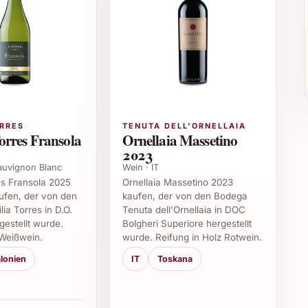
der Ostern
 Dinner
es Präsent zum Geburtstag
t gehobenem Anspruch
ORRES
TENUTA DELL'ORNELLAIA
orres Fransola
Ornellaia Massetino
le Entfaltung des Aromas
2023
tem Fleisch oder Wildgerichten
Sauvignon Blanc
Wein · IT
tierung von mindestens einer Stunde
es Fransola 2025
Ornellaia Massetino 2023
ufen, der von den
kaufen, der von den Bodega
ia Torres in D.O.
Tenuta dell'Ornellaia in DOC
ut-Brion 2022
estellt wurde.
Bolgheri Superiore hergestellt
Weißwein.
wurde. Reifung in Holz Rotwein.
nders?
lonien
IT
Toskana
sergewöhnliche Balance zwischen Frucht und Struktur
agerung im Barrique entsteht ein vielschichtiger