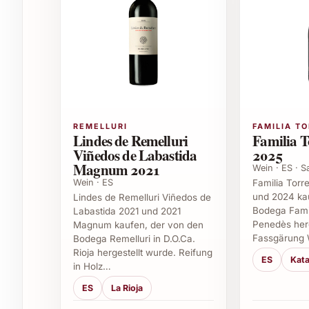
Festliche Familienessen zu Weihnachten o
Silvesterfeiern und besondere Jubiläen
Sommerliche Grill- und Gartenfeste
Exklusive Firmenevents oder geschäftliche
Geschenke für Weinliebhaber oder als edl
Restaurants und Gastronomiebetriebe mi
Tipps für den Genuss
REMELLURI
FAMILIA T
Lindes de Remelluri
Familia T
Temperatur: 16-18°C servieren für optima
Viñedos de Labastida
2025
Ideale Kombination mit gereiftem Käse, ro
Magnum 2021
Wein · ES · 
Vor dem Genuss empfiehlt sich eine Dekan
Wein · ES
Familia Torr
und 2024 ka
Lindes de Remelluri Viñedos de
Bodega Famil
Häufig gestellte Fragen zu Château Ha
Labastida 2021 und 2021
Penedès herg
Magnum kaufen, der von den
Fassgärung 
Bodega Remelluri in D.O.Ca.
1. Was macht Château Haut-Brion 2022 beso
Rioja hergestellt wurde. Reifung
ES
Kata
in Holz…
Dieser Jahrgang zeichnet sich durch seine aus
ES
La Rioja
aus. Dank sorgfältiger Handlese und perfekter L