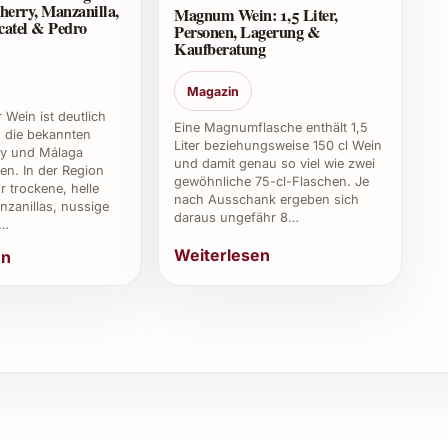
herry, Manzanilla,
schätzt wird.
Magnum Wein: 1,5 Liter,
catel & Pedro
Personen, Lagerung &
Kaufberatung
Magazin
2-15°C, hoher Luftfeuchtigkeit und ohne direkte
 Wein ist deutlich
zieller Weinkühlschrank sind ideal.
Eine Magnumflasche enthält 1,5
ls die bekannten
Liter beziehungsweise 150 cl Wein
ry und Málaga
und damit genau so viel wie zwei
nders geeignet?
en. In der Region
gewöhnliche 75-cl-Flaschen. Je
r trockene, helle
nach Ausschank ergeben sich
zanillas, nussige
mler, die Wert auf Qualität, Herkunft und Tradition
daraus ungefähr 8…
,…
stronomen ist er ideal.
Weiterlesen
en
 empfehlen?
en, Silvesterpartys, Kundenanlässe oder Gala-Dinner –
dere Note.
tigen Einsatz
orgt für elegante Genussmomente und bleibt bei