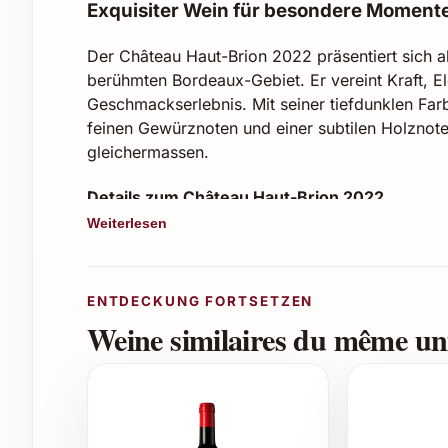
Exquisiter Wein für besondere Moment
Der Château Haut-Brion 2022 präsentiert sich 
berühmten Bordeaux-Gebiet. Er vereint Kraft, 
Geschmackserlebnis. Mit seiner tiefdunklen Far
feinen Gewürznoten und einer subtilen Holznot
gleichermassen.
Details zum Château Haut-Brion 2022
Weiterlesen
Herkunft:
Bordeaux, Pessac-Léognan
Rebsorten:
Merlot, Cabernet Sauvignon, 
Alkoholgehalt:
ca. 13-14%
ENTDECKUNG FORTSETZEN
Ausbau:
16-18 Monate in französischen E
Weine similaires du même uni
Geschmack:
Komplex, vollmundig, mit ele
Lagerfähigkeit:
Ideal zum Sofortgenuss, a
Perfekte Anlässe für Château Haut-Brion 202