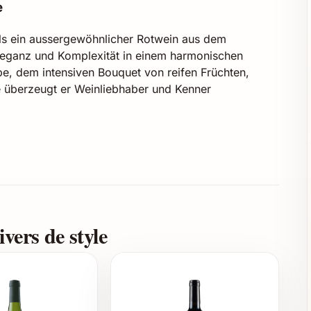
e
als ein aussergewöhnlicher Rotwein aus dem
Eleganz und Komplexität in einem harmonischen
be, dem intensiven Bouquet von reifen Früchten,
e überzeugt er Weinliebhaber und Kenner
Cabernet Franc
ichenfässern
vers de style
ganter Tanninstruktur
ber auch für mehrere Jahrzehnte lagerfähig
2