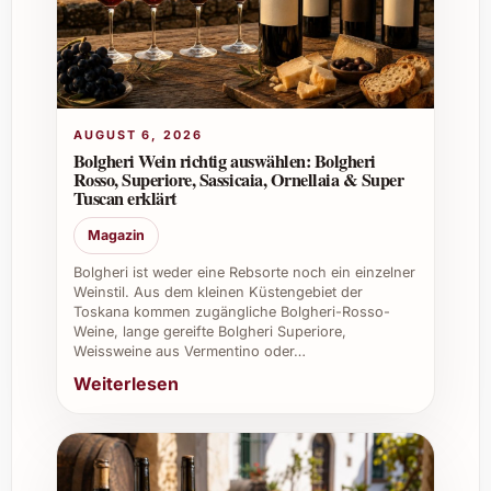
und Geschenke?
Ja, seine Eleganz und Vielschichtigkeit
machen ihn zu einem geschätzten Geschenk
und ideal für festliche Anlässe und
AUGUST 6, 2026
gastronomische Highlights.
Bolgheri Wein richtig auswählen: Bolgheri
Rosso, Superiore, Sassicaia, Ornellaia & Super
8. Wo kann ich Château Haut-Bailly 2023
Tuscan erklärt
erwerben?
Magazin
Der Wein ist bei ausgewählten Fachhändlern,
Bolgheri ist weder eine Rebsorte noch ein einzelner
Weinstil. Aus dem kleinen Küstengebiet der
online in spezialisierten Weinshops sowie
Toskana kommen zugängliche Bolgheri-Rosso-
direkt beim Weingut erhältlich.
Weine, lange gereifte Bolgheri Superiore,
Weissweine aus Vermentino oder…
Empfehlungen für den Einsatz von
Weiterlesen
Château Haut-Bailly 2023
Seine anspruchsvolle Aromatik und
aussergewöhnliche Qualität sind perfekt für