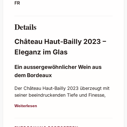
FR
Details
Château Haut-Bailly 2023 –
Eleganz im Glas
Ein aussergewöhnlicher Wein aus
dem Bordeaux
Der Château Haut-Bailly 2023 überzeugt mit
seiner beeindruckenden Tiefe und Finesse,
die ihn zu einem der herausragenden Weine
Weiterlesen
des Jahrgangs machen. Er stammt aus dem
renommierten Pauillac-Gebiet und besticht
durch seine harmonische Komposition aus