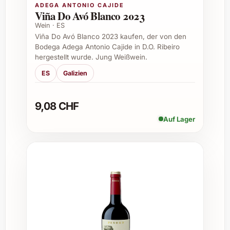
Bailly 2023
ADEGA ANTONIO CAJIDE
Viña Do Avó Blanco 2023
Wein · ES
Dieser edle Wein eignet sich hervorragend für
Viña Do Avó Blanco 2023 kaufen, der von den
besondere Momente, an denen Qualität und
Bodega Adega Antonio Cajide in D.O. Ribeiro
Genuss im Vordergrund stehen. Ideal zum
hergestellt wurde. Jung Weißwein.
Verschenken und selber geniessen bei:
ES
Galizien
Geburtstagsfeiern und Jubiläen
Weihnachts- und Silvesterfeste
9,08 CHF
Sommerliche Garten- und Grillfeste
Auf Lager
Festliche Dinner und Gourmet-Abende
Exklusive Firmenevents und
Kundengeschenke
Tipps zur Lagerung und
Servierempfehlungen
Optimale Lagerung bei 12-14 °C, dunkel
und ruhig
Serviertemperatur zwischen 16 und 18