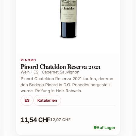
°C
Ideal in grossen Bordeaux-Gläsern zur
Entfaltung der komplexen Aromen
Empfohlen zum Dekantieren für
mindestens eine Stunde vor dem Genuss
Häufig gestellte Fragen zu Château
Haut-Bailly 2023
PINORD
Pinord Chateldon Reserva 2021
Wein · ES · Cabernet Sauvignon
1. Woher stammt der Château Haut-Bailly
Pinord Chateldon Reserva 2021 kaufen, der von
2023?
den Bodega Pinord in D.O. Penedès hergestellt
wurde. Reifung in Holz Rotwein.
Der Wein stammt aus dem Weinbaugebiet
ES
Katalonien
Pauillac im Bordeaux, Frankreich, einer der
renommiertesten Appellationen weltweit,
bekannt für ihre hochwertige
11,54 CHF
12,07 CHF
Rotweinproduktion.
Auf Lager