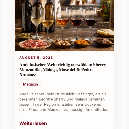
den Weinkeller passionierter Sammler. In der
Gastronomie begeistert er Gäste in
gehobenen Restaurants ebenso wie bei
exklusiven Caterings. Für Firmenanlässe und
Privatfeiern sorgt dieser Bordeaux-Grand Cru
stets für bleibende Eindrücke. Gerade an
Weihnachten und Silvester, aber auch bei
sommerlichen Festen oder Jubiläen, wird
AUGUST 5, 2026
Château Haut-Bailly 2023 zum perfekten
Andalusischer Wein richtig auswählen: Sherry,
Begleiter.
Manzanilla, Málaga, Moscatel & Pedro
Ximénez
Lassen Sie sich von der Eleganz und
Raffinesse dieses Weins verführen – ein
Magazin
Genuss, der jeden Anlass auf ein neues
Andalusischer Wein ist deutlich vielfältiger, als die
Niveau hebt und Weinliebhaber nachhaltig
bekannten Begriffe Sherry und Málaga vermuten
lassen. In der Region entstehen sehr trockene,
begeistert.
helle Finos und Manzanillas, nussige Amontillados,
…
Weiterlesen