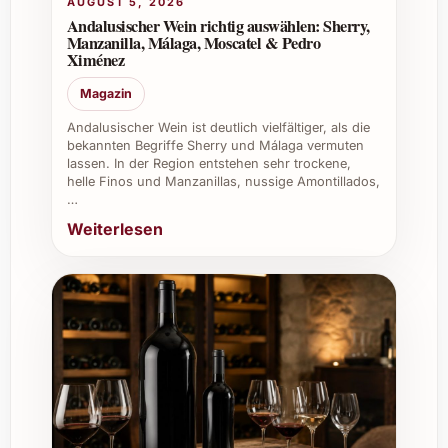
AUGUST 5, 2026
Kundengesprächen, da er sowohl Eleganz als
Andalusischer Wein richtig auswählen: Sherry,
auch italienische Leidenschaft vermittelt. Für
Manzanilla, Málaga, Moscatel & Pedro
Ximénez
Caterings und Gastronomiebetriebe bietet er
eine spannende Ergänzung im Sortiment, um
Magazin
anspruchsvolle Weinliebhaber zu
Andalusischer Wein ist deutlich vielfältiger, als die
überzeugen.
bekannten Begriffe Sherry und Málaga vermuten
lassen. In der Region entstehen sehr trockene,
Bestellen Sie den Casebianche Cilento
helle Finos und Manzanillas, nussige Amontillados,
Aglianico Cupersito 2021 jetzt und entdecken
…
Sie das unverwechselbare Erlebnis eines
Weiterlesen
authentischen italienischen Spitzenweins!