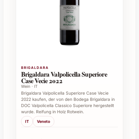
Jahrgang: 2021
Rebsorte: Aglianico
Region: Cilento, Kampanien, Italien
Alkoholgehalt: ca. 13.5 %
Fassreifung: Teilweise in
Eichenholzfässern
Passt zu: Fleischgerichten, Wild,
gereiftem Käse
BRIGALDARA
Empfehlungen für den Genuss
Brigaldara Valpolicella Superiore
Case Vecie 2022
Temperatur: 16-18 °C servieren
Wein · IT
Lagerung: Dunkel, kühl und liegend
Brigaldara Valpolicella Superiore Case Vecie
Perfekt zu traditionellen italienischen
2022 kaufen, der von den Bodega Brigaldara in
DOC Valpolicella Classico Superiore hergestellt
Gerichten oder besonderen
wurde. Reifung in Holz Rotwein.
Festtagsmenüs
IT
Veneto
Ideal für vielfältige Anlässe und als
Geschenk