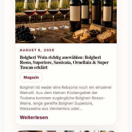
wirkungsvoll als Aufmerksamkeit für
Geschäftspartner oder bei Firmenevents
Perfekt für die Gastronomie, um Gästen
einen hochwertigen Apfelbrand
anzubieten
Ideal als Besonderheit in Weinkellern
und Spirituosensammlungen
AUGUST 6, 2026
Ausserdem großartig an Sommerfesten
Bolgheri Wein richtig auswählen: Bolgheri
und festlichen Anlässen wie
Rosso, Superiore, Sassicaia, Ornellaia & Super
Weihnachten und Silvester
Tuscan erklärt
Magazin
Bolgheri ist weder eine Rebsorte noch ein einzelner
Weinstil. Aus dem kleinen Küstengebiet der
Toskana kommen zugängliche Bolgheri-Rosso-
Weine, lange gereifte Bolgheri Superiore,
Weissweine aus Vermentino oder…
Weiterlesen