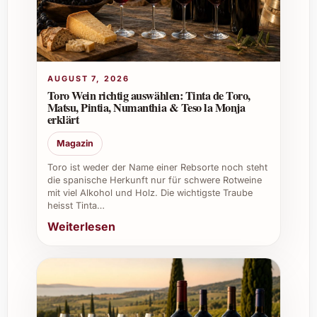
langfristig zu erhalten.
Wie unterscheidet sich dieser Calvados
von anderen Apfelbränden?
AUGUST 7, 2026
Durch die lange, mindestens achtjährige
Toro Wein richtig auswählen: Tinta de Toro,
Lagerung und die handwerkliche Produktion
Matsu, Pintia, Numanthia & Teso la Monja
erklärt
im Haus Roger Groult erhält dieser Calvados
eine besonders ausgeprägte
Magazin
Geschmacksvielfalt und eine ausgewogene
Toro ist weder der Name einer Rebsorte noch steht
Balance zwischen Frucht und Holznoten.
die spanische Herkunft nur für schwere Rotweine
mit viel Alkohol und Holz. Die wichtigste Traube
Persönliche Tipps für den Einsatz von
heisst Tinta…
Calvados Roger Groult 8 Jahre
Weiterlesen
Privat geeignet für festliche
Familienfeiern oder als edles Geschenk
im Freundeskreis
Im beruflichen Umfeld besonders