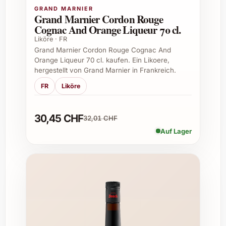
und Freunde
GRAND MARNIER
Grand Marnier Cordon Rouge
Bereicherung jedes Weinkellers mit einer
Cognac And Orange Liqueur 70 cl.
aussergewöhnlichen Spezialität
Liköre · FR
Grand Marnier Cordon Rouge Cognac And
Warum Calvados Roger Groult 8 Jahre
Orange Liqueur 70 cl. kaufen. Ein Likoere,
bestellen?
hergestellt von Grand Marnier in Frankreich.
FR
Liköre
Wer diesen fein gereiften Calvados genießt,
gönnt sich ein Stück französische Lebensart
in bester Form. Seine Ausgewogenheit und
30,45 CHF
32,01 CHF
Tiefe machen ihn zu einem unvergesslichen
Auf Lager
Erlebnis. Perfekt für gemütliche Stunden oder
besondere Feste – jetzt bestellen und den
unvergleichlichen Geschmack der Normandie
direkt zu Hause entdecken!
Häufige Fragen zum Calvados Roger
Groult 8 Jahre 70 cl