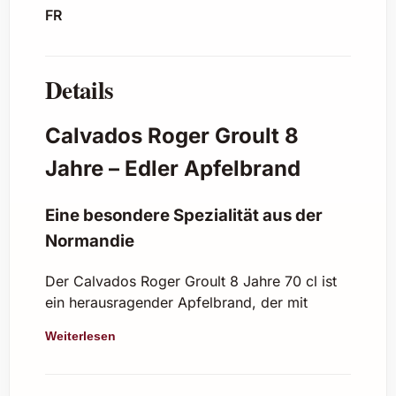
FR
Details
Calvados Roger Groult 8
Jahre – Edler Apfelbrand
Eine besondere Spezialität aus der
Normandie
Der Calvados Roger Groult 8 Jahre 70 cl ist
ein herausragender Apfelbrand, der mit
seinem komplexen Aroma und dem
Weiterlesen
ausgeprägten Charakter wahre Genießer
begeistert. Über acht Jahre reift dieser
Calvados in Eichenfässern und entfaltet dabei