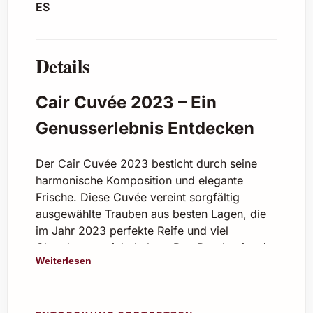
ES
Details
Cair Cuvée 2023 – Ein
Genusserlebnis Entdecken
Der Cair Cuvée 2023 besticht durch seine
harmonische Komposition und elegante
Frische. Diese Cuvée vereint sorgfältig
ausgewählte Trauben aus besten Lagen, die
im Jahr 2023 perfekte Reife und viel
Charakter erreicht haben. Das Resultat ist ein
Weiterlesen
ausgewogener und vielschichtiger Wein, der
mit seiner feinen Aromatik von reifen roten
Früchten, dezenten Würznoten und einer