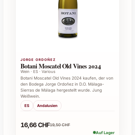
Firmenevents und Geschäftsanlässe
Erweiterung im Weinkeller für
besondere Momente
Probieren Sie den Cair Cuvée 2023 und
geniessen Sie ein Erlebnis, das Freude
schenkt und die Begegnungen am Tisch
unvergesslich macht.
JORGE ORDOÑEZ
Botani Moscatel Old Vines 2024
Häufig gestellte Fragen zum Cair
Wein · ES · Various
Cuvée 2023
Botani Moscatel Old Vines 2024 kaufen, der von
den Bodega Jorge Ordoñez in D.O. Málaga-
Was macht den Cair Cuvée 2023
Sierras de Málaga hergestellt wurde. Jung
Weißwein.
besonders?
ES
Andalusien
Die sorgfältige Selektion der Trauben und die
harmonische Mischung verschiedener
16,66 CHF
19,50 CHF
Rebsorten sorgen für einen vielschichtigen
Geschmack und eine angenehme Trinkreife.
Auf Lager