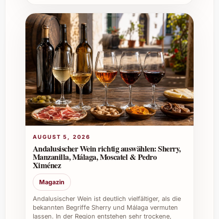
hochwertige Auswahl für anspruchsvolle
Gäste.
Firmenanlässe:
Eindrucksvoll als
Präsent oder zum stilvollen Empfang.
Weinkeller:
Wertvolle Ergänzung für
sammelnde Weinliebhaber mit
Lagerpotenzial.
Mit dem Cair Cuvée 2023 entscheiden Sie
sich für einen vielseitigen Wein, der Genuss
mit Eleganz verbindet und zu vielfältigen
Gelegenheiten begeistert.
AUGUST 5, 2026
Andalusischer Wein richtig auswählen: Sherry,
Manzanilla, Málaga, Moscatel & Pedro
Ximénez
Magazin
Andalusischer Wein ist deutlich vielfältiger, als die
bekannten Begriffe Sherry und Málaga vermuten
lassen. In der Region entstehen sehr trockene,