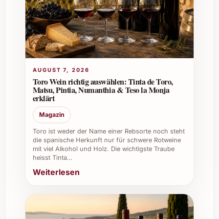
Optimal gelagert wird der Cair Cuvée 2023
bei konstanter Temperatur von etwa 12-15
Grad Celsius, ohne direkte
Sonneneinstrahlung und mit hoher
Luftfeuchtigkeit, um Kork und Wein zu
AUGUST 7, 2026
schonen.
Toro Wein richtig auswählen: Tinta de Toro,
Matsu, Pintia, Numanthia & Teso la Monja
Wie wurde der Cair Cuvée 2023
erklärt
produziert?
Magazin
Die Trauben wurden per Hand gelesen und
Toro ist weder der Name einer Rebsorte noch steht
schonend verarbeitet. Der Ausbau erfolgte
die spanische Herkunft nur für schwere Rotweine
mit viel Alkohol und Holz. Die wichtigste Traube
hauptsächlich in französischen Eichenfässern,
heisst Tinta…
um den Charakter der Cuvée zu
Weiterlesen
unterstreichen und ihr Tiefe zu verleihen.
Welche Rebsorten sind in der Cuvée
enthalten?