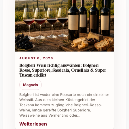
Der Cair Cuvée 2023 besteht aus einer
harmonischen Menge von Pinot Noir, Merlot
und Cabernet Sauvignon, die sorgfältig
aufeinander abgestimmt wurden, um eine
ganz besondere Balance zu erreichen.
Tipps und Vorteile bei der Verwendung von
Cair Cuvée 2023
AUGUST 6, 2026
Bolgheri Wein richtig auswählen: Bolgheri
Private Feiern:
Veredelt festliche
Rosso, Superiore, Sassicaia, Ornellaia & Super
Tuscan erklärt
Tischrunden und sorgt für
Genussmomente.
Magazin
Weihnachten & Silvester:
Ein elegantes
Bolgheri ist weder eine Rebsorte noch ein einzelner
Geschenk oder stilvoller Begleiter zu
Weinstil. Aus dem kleinen Küstengebiet der
festlichen Speisen.
Toskana kommen zugängliche Bolgheri-Rosso-
Sommerfeste:
Passt wunderbar zu
Weine, lange gereifte Bolgheri Superiore,
Weissweine aus Vermentino oder…
Grilladen und lauen Abenden im Freien.
Catering & Gastronomie:
Bietet eine
Weiterlesen