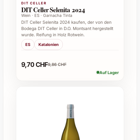
DIT CELLER
Rebsorten
DIT Celler Selenita 2024
Elegante Fruchtaromen mit feiner Würze
Wein · ES · Garnacha Tinta
Sanfte Tanninstruktur, ideal zum Essen
DIT Celler Selenita 2024 kaufen, der von den
Bodega DIT Celler in D.O. Montsant hergestellt
Barrique-Ausbau für zusätzliche
wurde. Reifung in Holz Rotwein.
Komplexität
ES
Katalonien
Perfekte Anlässe für Cair Cuvée 2023
9,70 CHF
9,86 CHF
Die Vielseitigkeit dieser Cuvée macht sie zum
idealen Begleiter für zahlreiche
Auf Lager
Gelegenheiten:
Geschenk zu Weihnachten und
Geburtstagen
Elegante Dinnerabende oder festliche
Menüs
Silvesterfeiern mit Freunden und Familie
Sommerliche Grillfeste und Garden-
Partys