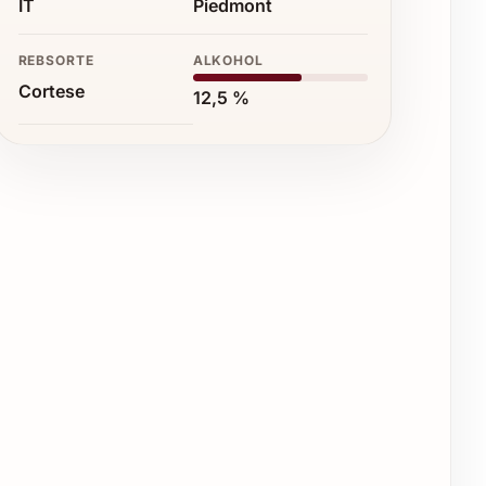
IT
Piedmont
REBSORTE
ALKOHOL
Cortese
12,5 %