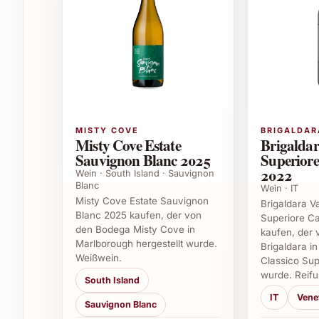
Einladung zum Sommerfest oder Grillaben
Geburtstagsgeschenke für Weinliebhaber
Weihnachts- und Neujahrsgeschenke
Als stilvolles Präsent für Gastgeber
Firmenfeiern oder Business-Dankeschön
Jubiläumsgeschenke oder Hochzeitsfeiern
Empfehlungen für den Einsatz von Ca‘ Bianca
MISTY COVE
BRIGALDAR
Misty Cove Estate
Brigaldar
Der Ca‘ Bianca Gavi 2023 eignet sich hervorrage
Sauvignon Blanc 2025
Superiore
entspannte Momente mit Freunden oder Familie.
2022
Wein · South Island · Sauvignon
Blanc
kleine Apéro-Runden – dieser Weisswein bereich
Wein · IT
Misty Cove Estate Sauvignon
durch seine beliebte Trinkbarkeit und Vielseitigk
Brigaldara Va
Blanc 2025 kaufen, der von
Superiore C
Liebhaber italienischer Weissweine.
den Bodega Misty Cove in
kaufen, der
Marlborough hergestellt wurde.
Brigaldara i
Häufig gestellte Fragen zu Ca‘ Bianca 
Weißwein.
Classico Sup
wurde. Reifu
South Island
1. Was macht Ca‘ Bianca Gavi 2023 besonder
IT
Vene
Sauvignon Blanc