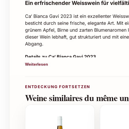
Ein erfrischender Weisswein für vielfäl
Ca‘ Bianca Gavi 2023 ist ein exzellenter Weissw
besticht durch seine frische, elegante Art. Mit 
grünem Apfel, Birne und zarten Blumenaromen 
dieser Wein lebhaft, gut strukturiert und mit e
Abgang.
Details zu Ca‘ Bianca Gavi 2023
Weiterlesen
Rebsorte:
Cortese
Jahrgang:
2023
Herkunft:
Piemont, Italien
ENTDECKUNG FORTSETZEN
Alkoholgehalt:
ca. 12,5 % Vol.
Weine similaires du même uni
Passt zu:
leichten Vorspeisen, Fischgeri
Geschmack:
frisch, fruchtig, mit feiner S
Tipps für passende Anlässe zum Verschenken