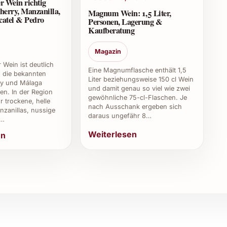
r Wein richtig
herry, Manzanilla,
Magnum Wein: 1,5 Liter,
 empfiehlt es sich, die Produktdetails oder den
catel & Pedro
Personen, Lagerung &
Kaufberatung
Magazin
 Gavi 2023 besonders?
 Wein ist deutlich
Eine Magnumflasche enthält 1,5
ls die bekannten
stlichen Anlässen, geselligen Abenden, Firmenevents
Liter beziehungsweise 150 cl Wein
ry und Málaga
eren Momenten.
und damit genau so viel wie zwei
en. In der Region
gewöhnliche 75-cl-Flaschen. Je
r trockene, helle
nach Ausschank ergeben sich
zanillas, nussige
daraus ungefähr 8…
,…
talien, die für qualitativ hochwertige Weissweine
Weiterlesen
en
r Gastronomie einsetzen?
kt für Restaurants, Caterings und Bars geeignet, die
bieten möchten.