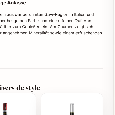
tige Anlässe
ein aus der berühmten Gavi-Region in Italien und
einer hellgelben Farbe und einem feinen Duft von
lädt er zum Genießen ein. Am Gaumen zeigt sich
iner angenehmen Mineralität sowie einem erfrischenden
vers de style
chten, Meeresfrüchten und Sommermenüs
äure und mineralischer Note
 von Ca‘ Bianca Gavi 2023