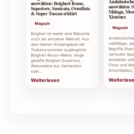
Andalusische
auswählen: Bolgheri Rosso,
auswählen: S
Superiore, Sassicaia, Ornellaia
Viele Gavi-Weine sind vegan hergestellt, jedoch
Málaga, Mos
& Super Tuscan erklärt
Ximénez
Hersteller zu überprüfen, um sicher zu gehen.
Magazin
Magazin
6. Für welche Anlässe eignet sich Ca‘ Bianca
Bolgheri ist weder eine Rebsorte
Andalusischer
noch ein einzelner Weinstil. Aus
vielfältiger, a
Dank seiner Vielseitigkeit passt der Wein zu fe
dem kleinen Küstengebiet der
Begriffe Sher
Toskana kommen zugängliche
sowie als Geschenk zu Feiertagen und besond
vermuten lass
Bolgheri-Rosso-Weine, lange
entstehen seh
gereifte Bolgheri Superiore,
Finos und Man
7. Wo wird Ca‘ Bianca Gavi 2023 produziert?
Weissweine aus Vermentino
Amontillados
oder…
Der Wein kommt aus der Region Piemont in Nordi
Weiterles
Weiterlesen
aus der Cortese-Traube bekannt ist.
8. Kann man Ca‘ Bianca Gavi 2023 auch in de
Ja, durch seine leichte Trinkbarkeit ist er perfe
ihren Gästen einen erfrischenden Weisswein an