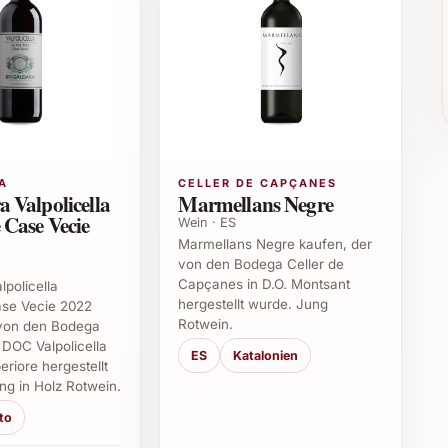
d
 Gavi 2023
A
CELLER DE CAPÇANES
a Valpolicella
Marmellans Negre
nd für leichte und frische Gerichte sowie für
 Case Vecie
Wein · ES
 Ob sommerliches Picknick, elegantes Dinner oder
Marmellans Negre kaufen, der
ert jede Gelegenheit. In der Gastronomie punktet er
von den Bodega Celler de
Capçanes in D.O. Montsant
eit. Auch im Weinkeller ist er eine Bereicherung für
lpolicella
hergestellt wurde. Jung
ase Vecie 2022
Rotwein.
 von den Bodega
n DOC Valpolicella
Gavi 2023
ES
Katalonien
eriore hergestellt
ng in Holz Rotwein.
s?
to