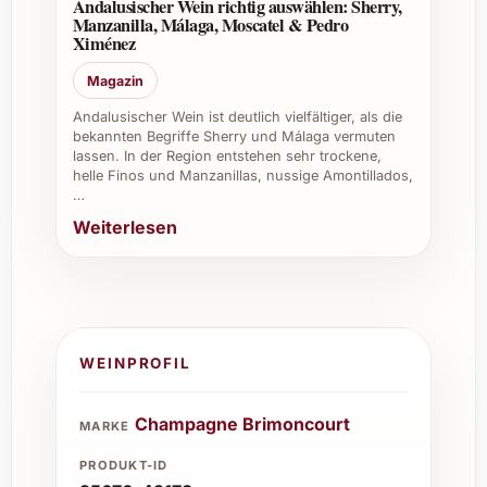
Andalusischer Wein richtig auswählen: Sherry,
mit diesem Champagner.
Manzanilla, Málaga, Moscatel & Pedro
Ximénez
Wie sollte man Brimoncourt Extra Brut am
Magazin
besten lagern?
Andalusischer Wein ist deutlich vielfältiger, als die
bekannten Begriffe Sherry und Málaga vermuten
Am besten kühl, dunkel und liegend bei einer
lassen. In der Region entstehen sehr trockene,
konstanten Temperatur von etwa 10-12 °C
helle Finos und Manzanillas, nussige Amontillados,
lagern, um Qualität und Frische langfristig zu
…
erhalten.
Weiterlesen
Für welche Anlässe ist Brimoncourt Extra
Brut geeignet?
Er eignet sich perfekt für festliche Anlässe,
WEINPROFIL
romantische Abende, geschäftliche Feiern
oder als exklusives Geschenk an besondere
Menschen.
Champagne Brimoncourt
MARKE
PRODUKT-ID
Ist Brimoncourt Extra Brut vegan?