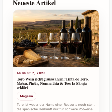
Neueste Artikel
Mineralität.
Details zur Herstellung und Charakteristik
Herkunft:
Champagnerregion,
Frankreich
Rebsorten:
Hauptsächlich Chardonnay,
ergänzt durch Pinot Noir und Pinot
Meunier
Geschmack:
Frische Zitrusnoten, grüne
Äpfel, feine Hefe- und Brioche-Aromen
Textur:
Elegante, feine Perlage mit
einem lebhaften Mousseux
AUGUST 7, 2026
Alkoholgehalt:
Ca. 12%
Toro Wein richtig auswählen: Tinta de Toro,
Matsu, Pintia, Numanthia & Teso la Monja
erklärt
Perfekte Anlässe zum Genießen und
Verschenken
Magazin
Toro ist weder der Name einer Rebsorte noch steht
Brimoncourt Extra Brut eignet sich ideal für
die spanische Herkunft nur für schwere Rotweine