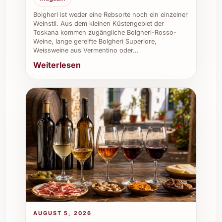
empfangen
Bolgheri ist weder eine Rebsorte noch ein einzelner
Weinstil. Aus dem kleinen Küstengebiet der
FAQ zum Brimoncourt Extra Brut
Toskana kommen zugängliche Bolgheri-Rosso-
Weine, lange gereifte Bolgheri Superiore,
Weissweine aus Vermentino oder…
Was zeichnet Brimoncourt Extra Brut
Weiterlesen
besonders aus?
Dieser Champagner überzeugt durch eine
ausgewogene Frische, feine Perlage und
einen eleganten Geschmack mit Noten von
Zitrusfrüchten und Brioche, der vielseitig
kombinierbar ist.
Welche Speisen passen am besten zu
Brimoncourt Extra Brut?
Vor allem Meeresfrüchte, Sushi, leichte
Fischgerichte, aber auch Käseplatten und
AUGUST 5, 2026
feine Vorspeisen ergänzen sich hervorragend