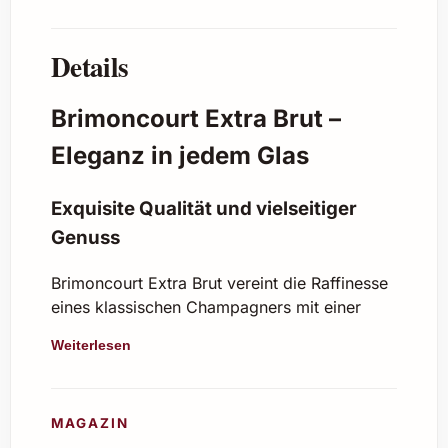
Details
Brimoncourt Extra Brut –
Eleganz in jedem Glas
Exquisite Qualität und vielseitiger
Genuss
Brimoncourt Extra Brut vereint die Raffinesse
eines klassischen Champagners mit einer
lebendigen Frische, die jeden Anlass zu
Weiterlesen
etwas ganz Besonderem macht. Dieser edle
Champagner besticht durch seine feine
Perlage, klare Fruchtaromen und eine
MAGAZIN
harmonische Balance zwischen Säure und