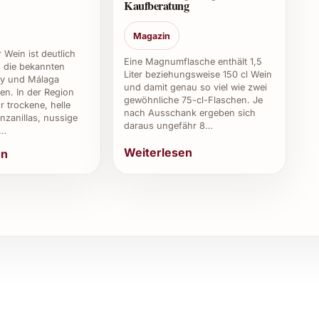
Kaufberatung
Magazin
 Wein ist deutlich
, entwickelt aber in den nächsten 3-5 Jahren
Eine Magnumflasche enthält 1,5
ls die bekannten
Liter beziehungsweise 150 cl Wein
ry und Málaga
und damit genau so viel wie zwei
en. In der Region
gewöhnliche 75-cl-Flaschen. Je
sse verschenken?
r trockene, helle
nach Ausschank ergeben sich
zanillas, nussige
daraus ungefähr 8…
,…
age, Hochzeiten und berufliche Events und erfreut
Weiterlesen
en
esten kaufen?
ngeschäften und online verfügbar. Eine kontrollierte
he Qualität.
 Silvester, Sommerfeste oder gemütliche Abende mit