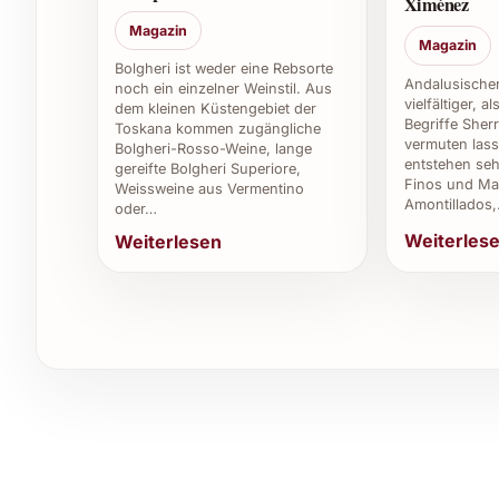
Ximénez
Magazin
Wie lange ist der Wein trinkreif?
Magazin
Bolgheri ist weder eine Rebsorte
Andalusischer
Der Jahrgang 2022 kann sofort genossen werden
noch ein einzelner Weinstil. Aus
vielfältiger, a
dem kleinen Küstengebiet der
weitere aromatische Nuancen.
Begriffe Sher
Toskana kommen zugängliche
vermuten lass
Bolgheri-Rosso-Weine, lange
Kann man den Wein auch für besondere Anlä
entstehen seh
gereifte Bolgheri Superiore,
Finos und Man
Weissweine aus Vermentino
Amontillados
oder…
Absolut, er ist ein edles Geschenk für Geburtst
Weiterles
Weiterlesen
jeden Weinliebhaber.
Wo kann ich Bouza Monte Vide Eu 2022 am b
Der Wein ist bei ausgewählten Fachhändlern, Wei
Herkunft und Beratung garantieren dabei eine ho
Individuelle Tipps und Vorteile
Privat:
Perfekt für Feste wie Weihnachten,
Freunden.