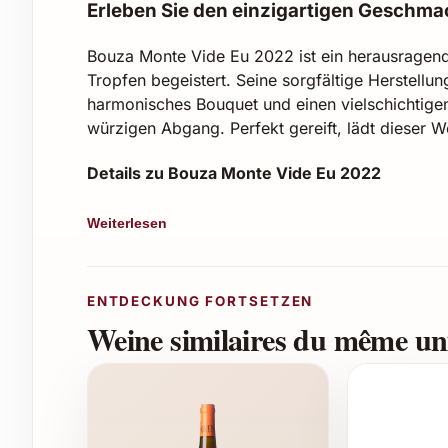
Erleben Sie den einzigartigen Geschma
Bouza Monte Vide Eu 2022 ist ein herausragender
Tropfen begeistert. Seine sorgfältige Herstellu
harmonisches Bouquet und einen vielschichtige
würzigen Abgang. Perfekt gereift, lädt dieser 
Details zu Bouza Monte Vide Eu 2022
Jahrgang:
2022
Weiterlesen
Region:
Monte Vide Europäische Anbauge
Rebsorte:
Handverlesene Trauben tradition
Alkoholgehalt:
Rund 13,5 % Vol.
ENTDECKUNG FORTSETZEN
Verkostung:
Fruchtbetont, mit Nuancen v
Weine similaires du même uni
Frische
Serviertemperatur:
16-18 °C für besten 
Tipps für passende Anlässe zum Verschenke