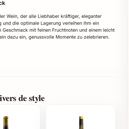
ck
 Wein, der alle Liebhaber kräftiger, eleganter
ng und die optimale Lagerung verleihen ihm ein
n Geschmack mit feinen Fruchtnoten und einem leicht
Wein dazu ein, genussvolle Momente zu zelebrieren.
biete
eller Sorten
on Beeren, einem dezenten Holzton und angenehmer
vers de style
Genuss
n