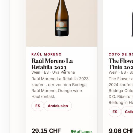
Geburtstage – als exklusives Geschenk für
Jubiläen – um besondere Momente gebühr
Weihnachten – als edle Aufmerksamkeit 
Hochzeiten – für das Brautpaar oder die G
Firmenfeiern – als stilvolles Präsent für K
Vielseitige Einsatzmöglichkeiten
RAÚL MORENO
COTO DE G
Bouza Monte Vide Eu 2022 entfaltet seinen Char
Raúl Moreno La
The Flowe
Begleiter zu festlichen Menüs, ideal zu rotem F
Retahila 2023
Tinto 20
Spezialitäten. Auch als exklusives Highlight b
Wein · ES · Uva Perruna
Wein · ES · 
auf ganzer Linie.
Raúl Moreno La Retahila 2023
The Flower a
kaufen , der von den Bodega
2024 kaufen
Raúl Moreno. Orange wine
Bodega Coto
Häufig gestellte Fragen zu Bouza Mont
Hautkontakt.
D.O. Ribeiro 
Reifung in H
Was zeichnet Bouza Monte Vide Eu 2022 bes
ES
Andalusien
ES
Gali
Der Wein besticht durch seinen ausgewogenen G
traditionelle Herstellung, die ihm Tiefgang und 
29,15 CHF
9,06 CH
Auf Lager