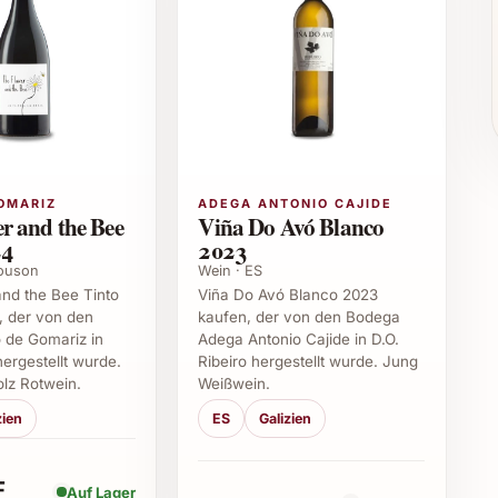
 Freunde und Familie
end zu feiern
unterm Weihnachtsbaum
äste
unden oder Mitarbeiter
OMARIZ
ADEGA ANTONIO CAJIDE
akter bei zahlreichen Gelegenheiten: Ob als
r and the Bee
Viña Do Avó Blanco
leisch, kräftigem Käse oder zu mediterranen
24
2023
ei Sommerfesten oder Weinverkostungen überzeugt er
Souson
Wein · ES
nd the Bee Tinto
Viña Do Avó Blanco 2023
, der von den
kaufen, der von den Bodega
 de Gomariz in
Adega Antonio Cajide in D.O.
e Vide Eu 2022
hergestellt wurde.
Ribeiro hergestellt wurde. Jung
olz Rotwein.
Weißwein.
onders aus?
zien
ES
Galizien
eschmack, die Qualität der Trauben und die
Komplexität verleihen.
F
Auf Lager