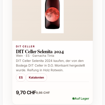
einem langen, nachhaltigen Abgang.
Alkoholgehalt:
ca. 13% vol.
Ausbau:
Traditionelle Reifung in
französischen Eichenfässern, um
Komplexität und Tiefe zu erzeugen.
Ideal für besondere Momente
Der Bass Phillip Premium Pinot Noir 2021
DIT CELLER
DIT Celler Selenita 2024
eignet sich hervorragend für verschiedenste
Wein · ES · Garnacha Tinta
Gelegenheiten, sei es als exklusives
DIT Celler Selenita 2024 kaufen, der von den
Geschenk oder um selbst besondere Stunden
Bodega DIT Celler in D.O. Montsant hergestellt
zu geniessen.
wurde. Reifung in Holz Rotwein.
Romantische Dinner
ES
Katalonien
Geburtstagsfeiern
Weinliebhaber-Abende
9,70 CHF
9,86 CHF
Festliche Anlässe wie Weihnachten und
Auf Lager
Silvester