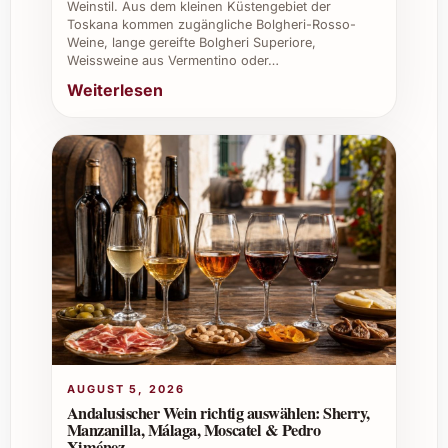
Weinstil. Aus dem kleinen Küstengebiet der
Er ist in ausgewählten Fachgeschäften,
Toskana kommen zugängliche Bolgheri-Rosso-
Weine, lange gereifte Bolgheri Superiore,
Online-Shops sowie in gehobenen
Weissweine aus Vermentino oder…
Restaurants erhältlich.
Weiterlesen
Wie sollte der Wein gelagert werden?
Optimal ist eine kühle, dunkle Umgebung
bei konstanter Temperatur von 12-15 °C
und einer Luftfeuchtigkeit von 60-70%.
Individuelle Tipps und Vorteile für private
und berufliche Anlässe
Der Bass Phillip Premium Pinot Noir 2021
AUGUST 5, 2026
macht jeden Anlass zu etwas Besonderem.
Andalusischer Wein richtig auswählen: Sherry,
Ob bei privaten Weihnachtsfeiern oder einem
Manzanilla, Málaga, Moscatel & Pedro
Ximénez
stilvollen Silvesterabend – seine feine