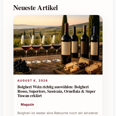
Neueste Artikel
Bass Phillip legt Wert auf schonende
Weinbaupraktiken und eine nachhaltige
Produktion, um die Qualität und den
Charakter der Trauben bestmöglich zu
bewahren.
Ist der Wein vegan?
Ja, der Bass Phillip Premium Pinot Noir
2021 wird ohne tierische Hilfsmittel
abgefüllt und ist somit für Veganer
AUGUST 6, 2026
Bolgheri Wein richtig auswählen: Bolgheri
geeignet.
Rosso, Superiore, Sassicaia, Ornellaia & Super
Tuscan erklärt
Magazin
Wo kann man den Bass Phillip Premium Pinot Noir
2021 kaufen?
Bolgheri ist weder eine Rebsorte noch ein einzelner