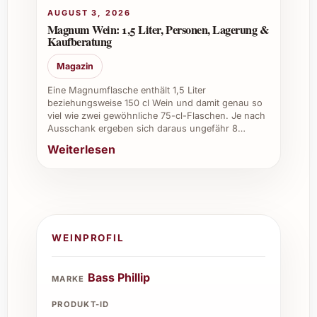
Premium Pinot Noir 2021 – ein Wein, der
AUGUST 3, 2026
durch seine Tiefe und Finesse überzeugt und
Magnum Wein: 1,5 Liter, Personen, Lagerung &
Kaufberatung
zum Entdecken einlädt.
Magazin
Eine Magnumflasche enthält 1,5 Liter
beziehungsweise 150 cl Wein und damit genau so
viel wie zwei gewöhnliche 75-cl-Flaschen. Je nach
Ausschank ergeben sich daraus ungefähr 8…
Weiterlesen
WEINPROFIL
Bass Phillip
MARKE
PRODUKT-ID