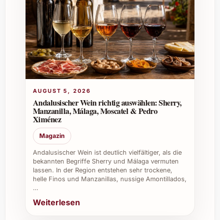
ist besonders beeindruckend und passt
hervorragend zu besonderen Ereignissen wie
Geburtstagen, Festtagen oder als
Dankeschön.
Wo kann ich den Barbazul Magnum 2023
am besten kaufen?
AUGUST 5, 2026
Andalusischer Wein richtig auswählen: Sherry,
Der Barbazul Magnum 2023 ist in
Manzanilla, Málaga, Moscatel & Pedro
ausgewählten Weingeschäften, gut sortierten
Ximénez
Fachmärkten sowie Online-Shops erhältlich.
Magazin
Empfehlenswert ist ein Kauf bei
spezialisierten Händlern, die auf Qualität
Andalusischer Wein ist deutlich vielfältiger, als die
achten.
bekannten Begriffe Sherry und Málaga vermuten
lassen. In der Region entstehen sehr trockene,
helle Finos und Manzanillas, nussige Amontillados,
Wie bewahrt man den Barbazul Magnum
…
2023 am besten auf?
Weiterlesen
Optimal ist die Lagerung an einem kühlen,