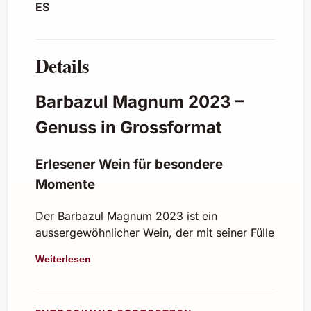
ES
Details
Barbazul Magnum 2023 –
Genuss in Grossformat
Erlesener Wein für besondere
Momente
Der Barbazul Magnum 2023 ist ein
aussergewöhnlicher Wein, der mit seiner Fülle
und Eleganz jeden Anlass veredelt. Die
Weiterlesen
Magnum-Flasche mit 1,5 Litern bietet nicht
nur mehr Inhalt, sondern auch eine
verlängerte Reifezeit, die dem Wein zu noch