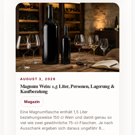
dunklen und leicht feuchten Ort mit einer
konstanten Temperatur um die 12 bis 15 Grad
Celsius. Die Flasche sollte idealerweise
liegend gelagert werden, um den Korken
feucht zu halten.
Was macht die Magnum-Flasche beim
Barbazul 2023 so besonders?
Magnum-Flaschen enthalten doppelt so viel
Wein wie Standardflaschen und bieten durch
AUGUST 3, 2026
ihr Volumen eine langsamere Reifung und
Magnum Wein: 1,5 Liter, Personen, Lagerung &
Oxidation. Dies verleiht dem Wein oft eine
Kaufberatung
bessere Struktur und ein harmonischeres
Magazin
Geschmackserlebnis.
Eine Magnumflasche enthält 1,5 Liter
beziehungsweise 150 cl Wein und damit genau so
Individuelle Tipps und Vorteile für
viel wie zwei gewöhnliche 75-cl-Flaschen. Je nach
private und berufliche Nutzung
Ausschank ergeben sich daraus ungefähr 8…