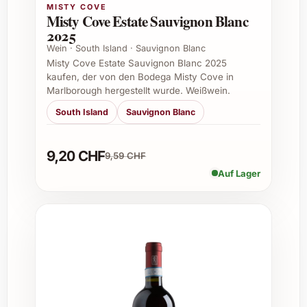
MISTY COVE
Misty Cove Estate Sauvignon Blanc
Geburtstagsfeiern
2025
Hochzeiten und Jubiläen
Wein · South Island · Sauvignon Blanc
Weihnachts- und Neujahrsfeste
Misty Cove Estate Sauvignon Blanc 2025
Gartenpartys und Sommerfeste
kaufen, der von den Bodega Misty Cove in
Einladungen zu Dinnerabenden
Marlborough hergestellt wurde. Weißwein.
South Island
Sauvignon Blanc
Tipps zu Einsatzmöglichkeiten
Privater Genuss:
Perfekt für gemütliche
9,20 CHF
9,59 CHF
Abende mit Freunden oder der Familie.
Auf Lager
Feste und Feiern:
Als Geschenk oder
Tischwein ideal für besondere
Highlights.
Gastronomie & Catering:
Ein attraktives
Angebot für anspruchsvolle Gäste.
Weinkeller:
Dank der Magnum-Flasche
eignet sich der Barbazul hervorragend
für langsame Reife und Lagerung.