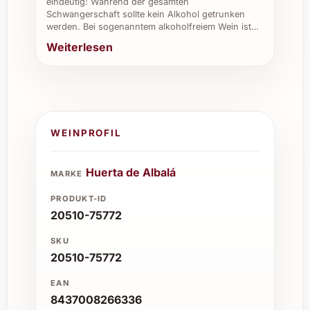
Weihnachten und Silvester, um festliche
eindeutig: Während der gesamten
Schwangerschaft sollte kein Alkohol getrunken
Stimmung mit einem edlen Tropfen zu
werden. Bei sogenanntem alkoholfreiem Wein ist…
unterstreichen.
Weiterlesen
Bestellen Sie den Barbazul Magnum 2023
jetzt und erleben Sie unvergessliche
Genussmomente – ob für sich selbst oder als
hochwertiges Geschenk. Die Kombination aus
Grösse, Qualität und Aroma macht diesen
WEINPROFIL
Wein zum idealen Begleiter für zahlreiche
Anlässe.
Huerta de Albalá
MARKE
PRODUKT-ID
20510-75772
SKU
20510-75772
EAN
8437008266336