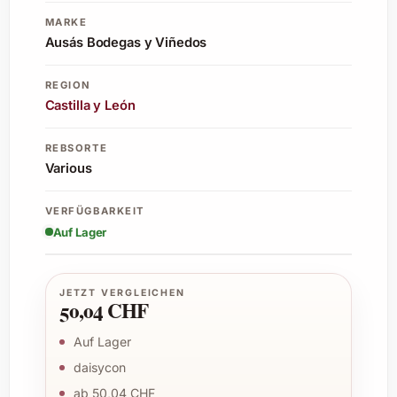
MARKE
Ausás Bodegas y Viñedos
REGION
Castilla y León
REBSORTE
Various
VERFÜGBARKEIT
Auf Lager
JETZT VERGLEICHEN
50,04 CHF
Auf Lager
daisycon
ab 50,04 CHF