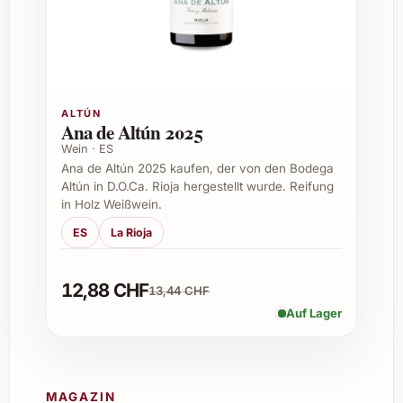
mit Wild, gereiftem Käse, mediterranen
Gerichten und festlichen Menüs mit
kräftigem Aroma.
ALTÚN
Ist der Wein lagerfähig?
Ana de Altún 2025
Wein · ES
Ja, Ausàs Interpretación 2023 kann gut
Ana de Altún 2025 kaufen, der von den Bodega
mehrere Jahre in einem kühlen und
Altún in D.O.Ca. Rioja hergestellt wurde. Reifung
dunklen Weinkeller reifen und entwickelt
in Holz Weißwein.
dabei noch mehr Komplexität.
ES
La Rioja
12,88 CHF
13,44 CHF
Welche Rebsorten werden verwendet?
Auf Lager
Der Wein besteht aus einer sorgfältigen
Mischung ausgewählter Trauben, die für
seine besondere Aromatik und Struktur
MAGAZIN