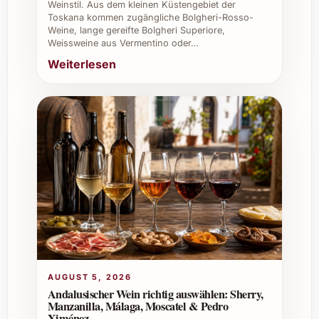
Weinstil. Aus dem kleinen Küstengebiet der
Toskana kommen zugängliche Bolgheri-Rosso-
Weine, lange gereifte Bolgheri Superiore,
Ist der Wein auch für den professionellen
Weissweine aus Vermentino oder…
Gastronomiegebrauch geeignet?
Weiterlesen
Absolut. Die elegante Komposition macht
ihn ideal für anspruchsvolle
Gastronomen, Caterings und Weinkeller,
die ihren Gästen etwas Besonderes bieten
möchten.
Individuelle Tipps und Vorteile für den
privaten und geschäftlichen Einsatz
Ob als edler Tropfen für festliche Anlässe wie
Weihnachten und Silvester oder als stilvolle
AUGUST 5, 2026
Ergänzung bei Sommerfesten – Ausàs
Andalusischer Wein richtig auswählen: Sherry,
Manzanilla, Málaga, Moscatel & Pedro
Interpretación 2023 beeindruckt durch seine
Ximénez