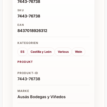
7443-76738
SKU
7443-76738
EAN
8437018926312
KATEGORIEN
ES
Castilla y León
Various
Wein
PRODUKT
PRODUKT-ID
7443-76738
MARKE
Ausás Bodegas y Viñedos