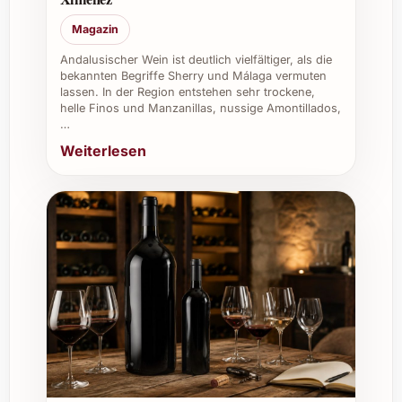
Vielseitigkeit. In der Gastronomie und bei
Firmenevents punktet er mit seiner Eleganz
Magazin
und Qualität, die Gäste begeistern und
Andalusischer Wein ist deutlich vielfältiger, als die
bleibende Eindrücke hinterlassen. Auch als
bekannten Begriffe Sherry und Málaga vermuten
lassen. In der Region entstehen sehr trockene,
sorgfältig ausgewähltes Geschenk überzeugt
helle Finos und Manzanillas, nussige Amontillados,
er durch Persönlichkeit und Genuss.
…
Weiterlesen