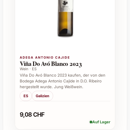
Alkoholgehalt:
Harmonisch
eingebunden und bestens ausbalanciert
Passt ideal zu:
Wildgerichten, reifem
Käse, mediterranen Speisen und
festlichen Menüs
Perfekte Anlässe zum Verschenken und
Genießen
ADEGA ANTONIO CAJIDE
Viña Do Avó Blanco 2023
Ausàs Interpretación 2023 eignet sich
Wein · ES
hervorragend als Geschenk für besondere
Viña Do Avó Blanco 2023 kaufen, der von den
Momente:
Bodega Adega Antonio Cajide in D.O. Ribeiro
hergestellt wurde. Jung Weißwein.
Geburtstage von Weinliebhabern
Hochzeiten und Jubiläen
ES
Galizien
Weihnachts- und Neujahrsfeste
Firmenfeiern und geschäftliche Events
9,08 CHF
Einzugspartys oder als Dankeschön
Auf Lager
Ideale Einsatzgebiete