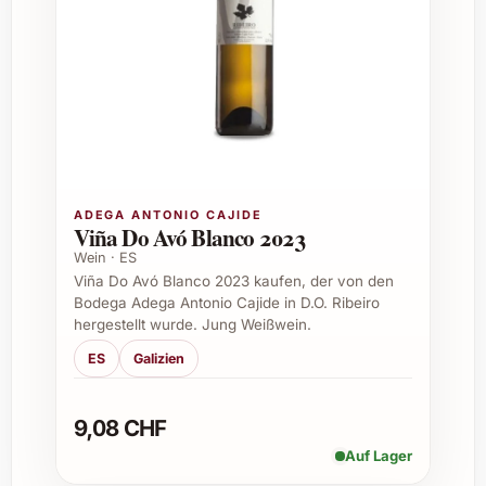
Alkoholgehalt:
ca. 13 % Vol.
Geschmacksprofil:
Fruchtig, frisch, mit
feinen Tanninen und ausgewogener
Säure
Empfohlene Trinktemperatur:
14-16 °C
Perfekte Anlässe zum Verschenken
Der Antoine Sunier Régnié 2023 eignet sich
ADEGA ANTONIO CAJIDE
Viña Do Avó Blanco 2023
hervorragend als Geschenk zu verschiedenen
Wein · ES
Gelegenheiten. Ob als stilvolle
Viña Do Avó Blanco 2023 kaufen, der von den
Aufmerksamkeit bei Einladungen, ein
Bodega Adega Antonio Cajide in D.O. Ribeiro
besonderes Präsent zu Geburtstagen oder als
hergestellt wurde. Jung Weißwein.
Mitbringsel für Gastgeber – dieser Wein
ES
Galizien
hinterlässt garantiert einen bleibenden
Eindruck.
9,08 CHF
Feierliche Abendessen
Auf Lager
Weihnachten und Silvester