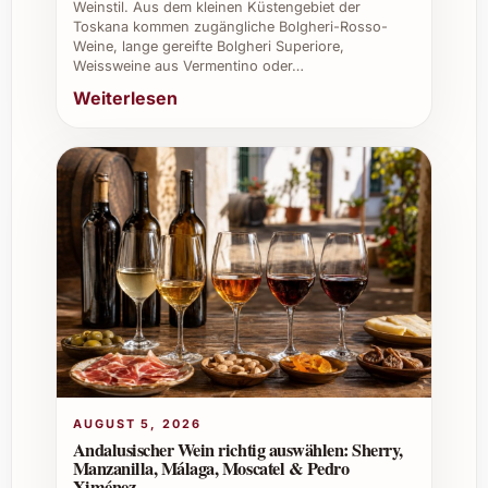
Weinstil. Aus dem kleinen Küstengebiet der
eine seriöse Quelle, um Qualität und
Toskana kommen zugängliche Bolgheri-Rosso-
Authentizität zu gewährleisten.
Weine, lange gereifte Bolgheri Superiore,
Weissweine aus Vermentino oder…
Tipps für private und berufliche
Weiterlesen
Anlässe
Private Feiern:
Perfekt für
Geburtstagsfeste, Familienessen oder
als Begleiter zu einem gemütlichen
Grillabend.
Weihnachten und Silvester:
Elegant
und unkompliziert, das ideale Geschenk
und ein Genuss bei festlichen Menüs.
Sommerfeste:
Dank seiner Frische ein
toller Wein für gesellige Stunden im
Freien.
AUGUST 5, 2026
Caterings und Gastronomie:
Andalusischer Wein richtig auswählen: Sherry,
Eindrucksvoller Wein für Menüs in
Manzanilla, Málaga, Moscatel & Pedro
Restaurants oder bei Events, die
Ximénez