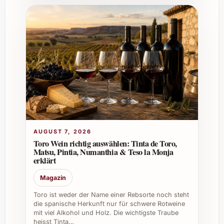
Im beruflichen Umfeld eignet sich der Wein
hervorragend für exklusive Firmenevents, als
Gastgeschenk oder für hochwertige
Business-Dinners, die einen bleibenden
Eindruck hinterlassen möchten. In der
Gastronomie und im Catering begeistert er
mit seiner Qualität und Vielseitigkeit und
bereichert die Weinkarte anspruchsvoller
Restaurants.
Ganz gleich, ob im Weinkeller als langfristige
AUGUST 7, 2026
Wertanlage oder als Geschenk – der Álvaro
Toro Wein richtig auswählen: Tinta de Toro,
Matsu, Pintia, Numanthia & Teso la Monja
Palacios Finca Dofí 2022 überzeugt mit
erklärt
einem hervorragenden Preis-Leistungs-
Verhältnis und starker Charakteristik.
Magazin
Toro ist weder der Name einer Rebsorte noch steht
die spanische Herkunft nur für schwere Rotweine
mit viel Alkohol und Holz. Die wichtigste Traube
heisst Tinta…