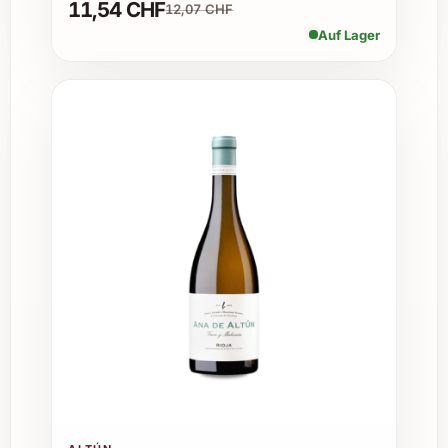
11,54 CHF
12,07 CHF
Auf Lager
Wie sollte der Wein serviert werden?
Empfohlen wird eine Trinktemperatur von 16
bis 18 Grad Celsius. Vor dem Genuss ist ein
Dekantieren von mindestens 30 Minuten
ratsam, um die Aromen zu entfalten.
Passt der Finca Dofí 2022 zu welchen
Speisen?
Sehr gut harmoniert er mit gegrilltem Fleisch,
Lamm, Wildgerichten, reifem Käse und
mediterranen Spezialitäten.
Wie lange kann man den Wein lagern?
Unter optimalen Bedingungen hält der Wein
problemlos 8 bis 12 Jahre und entwickelt mit