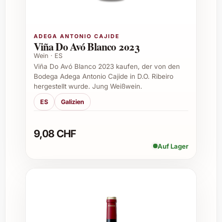
Weihnachts- und Silvesterabende
Sommerliche Grillfeste mit Freunden
Business-Dinners und Firmenevents
ADEGA ANTONIO CAJIDE
Viña Do Avó Blanco 2023
Geschenkideen für Weinliebhaber und
Gourmets
Wein · ES
Viña Do Avó Blanco 2023 kaufen, der von den
Exklusives Catering in Gastronomie und
Bodega Adega Antonio Cajide in D.O. Ribeiro
Restaurants
hergestellt wurde. Jung Weißwein.
Erweiterung des privaten oder
ES
Galizien
professionellen Weinkellers
Mit dem Álvaro Palacios Finca Dofí 2022
9,08 CHF
entscheiden Sie sich für ein Weinerlebnis, das
durch Qualität und Charakter begeistert.
Auf Lager
Gönnen Sie sich oder Ihren Liebsten einen
Tropfen voller Leidenschaft – ideal zum
Entdecken, Verschenken und gemeinsamen
Geniessen.
Häufig gestellte Fragen zu Álvaro