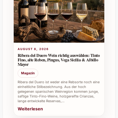
Wo kann man Álvaro Palacios Finca Dofí
2022 kaufen?
Der Wein ist in ausgewählten Fachgeschäften,
bei spezialisierten Onlinehändlern sowie
direkt über den Weingut-Webshop erhältlich.
Individuelle Tipps für den Einsatz und
AUGUST 8, 2026
die Vorteile
Ribera del Duero Wein richtig auswählen: Tinto
Fino, alte Reben, Pingus, Vega Sicilia & Albillo
Álvaro Palacios Finca Dofí 2022 erfreut nicht
Mayor
nur private Weinliebhaber, sondern bietet
Magazin
auch für den professionellen Bereich viele
Vorzüge. Im privaten Kreis sorgt er für
Ribera del Duero ist weder eine Rebsorte noch eine
einheitliche Stilbezeichnung. Aus der hoch
unvergessliche Augenblicke bei festlichen
gelegenen spanischen Weinregion kommen junge,
Anlässen wie Weihnachten oder einer
saftige Tinto-Fino-Weine, holzgereifte Crianzas,
stilvollen Silvesterfeier. Sommerfeste und
lange entwickelte Reservas,…
Grillabende werden durch seine harmonische
Weiterlesen
Kraft und Fruchtigkeit zum Genuss-Highlight.