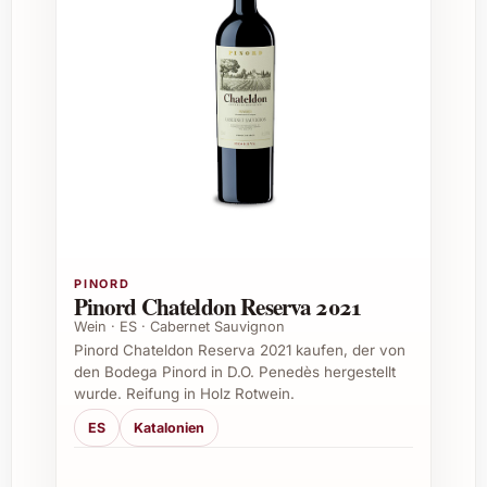
Palacios Finca Dofí 2022
Was macht den Álvaro Palacios Finca Dofí
2022 besonders?
Seine Kombination aus einzigartigem Terroir
im Priorat, handverlesenen Trauben und
schonender Kellertechnik verleiht diesem
Wein Tiefe, Komplexität und eine
bemerkenswerte Eleganz.
PINORD
Pinord Chateldon Reserva 2021
Welche Rebsorten sind im Finca Dofí 2022
enthalten?
Wein · ES · Cabernet Sauvignon
Pinord Chateldon Reserva 2021 kaufen, der von
den Bodega Pinord in D.O. Penedès hergestellt
Der Wein besteht hauptsächlich aus Garnacha
wurde. Reifung in Holz Rotwein.
(Grenache) und Cariñena (Carignan),
klassisch für die Region, ergänzt durch kleine
ES
Katalonien
Anteile anderer lokaler Sorten für mehr
Struktur.