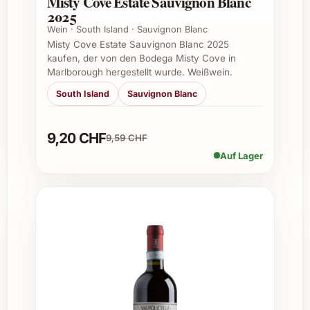
Misty Cove Estate Sauvignon Blanc
Tipps für den Einsatz von Aiurri 2022
2025
Wein · South Island · Sauvignon Blanc
Elegante Abendessen mit Familie und
Misty Cove Estate Sauvignon Blanc 2025
Freunden
kaufen, der von den Bodega Misty Cove in
Besondere Feierlichkeiten wie Jubiläen
Marlborough hergestellt wurde. Weißwein.
oder Geburtstage
South Island
Sauvignon Blanc
Weihnachts- und Silvesterfeste
Sommerliche Grill- und Gartenfeste
Geschenke für Weinliebhaber und
9,20 CHF
9,59 CHF
anspruchsvolle Geniesser
Auf Lager
Professionelle Anlässe wie
Firmenevents, Caterings und
Restaurantservice
Wann lohnt es sich, Aiurri 2022 zu
verschenken?
Aiurri 2022 ist ein idealer Begleiter zu
festlichen Gelegenheiten. Verschenken Sie