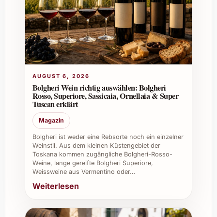
Bitte beachten Sie die Produktdetails beim
Kauf. Aiurri 2022 wird mit Sorgfalt
hergestellt, die genauen Zertifizierungen
können variieren.
8. Wo kann ich Aiurri 2022 kaufen?
AUGUST 6, 2026
Bolgheri Wein richtig auswählen: Bolgheri
Aiurri 2022 ist bei ausgewählten
Rosso, Superiore, Sassicaia, Ornellaia & Super
Fachhändlern, Online-Shops und oft auch
Tuscan erklärt
direkt beim Weingut erhältlich.
Magazin
Individuelle Vorteile und Ideen für den
Bolgheri ist weder eine Rebsorte noch ein einzelner
Einsatz von Aiurri 2022
Weinstil. Aus dem kleinen Küstengebiet der
Toskana kommen zugängliche Bolgheri-Rosso-
Weine, lange gereifte Bolgheri Superiore,
Für private Anlässe:
Bereichern Sie
Weissweine aus Vermentino oder…
Geburtstagsfeiern, Familienessen oder
Weiterlesen
entspannte Sommerabende mit
Freunden.
Bei Weihnachten und Silvester:
Aiurri