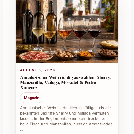
2022 verleiht festlichen Momenten
zusätzlichen Glanz und Freude.
Firmenfeiern und Events:
Präsentieren
Sie einen stilvollen Wein, der bei Kunden
und Kollegen Eindruck macht.
Caterings und Gastronomie:
Mit Aiurri
2022 erweitern Sie Ihr Sortiment um
eine attraktive Weinoption für
Anspruchsvolle Gäste.
Weinkeller und Sammlungen:
Die
AUGUST 5, 2026
Lagermöglichkeit von mehreren Jahren
Andalusischer Wein richtig auswählen: Sherry,
Manzanilla, Málaga, Moscatel & Pedro
macht Aiurri 2022 auch für den
Ximénez
bewussten Weinsammler zur
spannenden Wahl.
Magazin
Andalusischer Wein ist deutlich vielfältiger, als die
Entdecken Sie jetzt den unverwechselbaren
bekannten Begriffe Sherry und Málaga vermuten
Geschmack und die Vielfalt von Aiurri 2022 –
lassen. In der Region entstehen sehr trockene,
ein Wein, der jeden Moment zum besonderen
helle Finos und Manzanillas, nussige Amontillados,
…
Genuss macht.