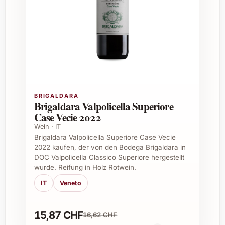
diesen edlen Tropfen zu Geburtstagen,
Hochzeiten, Weihnachten oder als
Dankeschön für Geschäftspartner. Seine
hochwertige Qualität und vielseitigen Aromen
machen ihn zum perfekten Präsent für jeden
Anlass.
Häufig gestellte Fragen zu Aiurri
BRIGALDARA
2022
Brigaldara Valpolicella Superiore
Case Vecie 2022
1. Was zeichnet Aiurri 2022 besonders aus?
Wein · IT
Brigaldara Valpolicella Superiore Case Vecie
Aiurri 2022 besticht durch seine harmonische
2022 kaufen, der von den Bodega Brigaldara in
Balance von Frucht und Würze, seine feine
DOC Valpolicella Classico Superiore hergestellt
wurde. Reifung in Holz Rotwein.
Struktur und die sorgfältige Auswahl der
Trauben. Dadurch entsteht ein vielseitig
IT
Veneto
genussreicher Wein, der sowohl allein als
auch zu Speisen überzeugt.
15,87 CHF
16,62 CHF