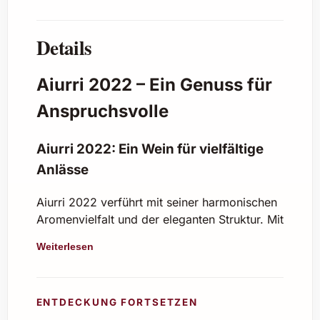
Details
Aiurri 2022 – Ein Genuss für
Anspruchsvolle
Aiurri 2022: Ein Wein für vielfältige
Anlässe
Aiurri 2022 verführt mit seiner harmonischen
Aromenvielfalt und der eleganten Struktur. Mit
seinem ausgewogenen Bouquet aus feinen
Weiterlesen
Fruchtaromen, dezenten Gewürznoten und
einer angenehmen Frische eignet sich dieser
Wein hervorragend für genussvolle Stunden
ENTDECKUNG FORTSETZEN
und besondere Momente.