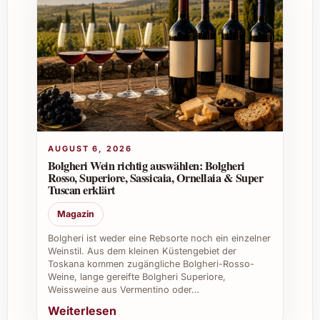
Details zum Adega Entrecantos Camiño
2022
Herkunft:
Spanien, Region Galicien
Rebsorte:
Albariño – bekannt für seine
Frische und Aromaintensität
Jahrgang:
2022
Alkoholgehalt:
ca. 12,5 % Vol.
Geschmack:
Frisch, fruchtig, mit
AUGUST 6, 2026
Aromen von Zitrus, grünem Apfel und
Bolgheri Wein richtig auswählen: Bolgheri
Rosso, Superiore, Sassicaia, Ornellaia & Super
Kräutern
Tuscan erklärt
Serviertemperatur:
8-10 °C
Optimal zu kombinieren mit:
Magazin
Meeresfrüchten, leichten Fischgerichten,
Bolgheri ist weder eine Rebsorte noch ein einzelner
Salaten und mildem Käse
Weinstil. Aus dem kleinen Küstengebiet der
Toskana kommen zugängliche Bolgheri-Rosso-
Weine, lange gereifte Bolgheri Superiore,
Tipps für besondere Anlässe und
Weissweine aus Vermentino oder…
Geschenkideen
Weiterlesen