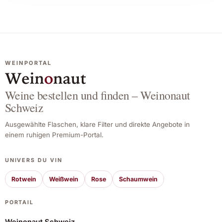
seine Qualität und typisch galicischen
Charakter.
Lassen Sie sich verzaubern von der Frische
und Eleganz des Adega Entrecantos Camiño
2022 – ein Wein, der jeden Moment zu etwas
WEINPORTAL
Besonderem macht.
Weine bestellen und finden – Weinonaut
Schweiz
Ausgewählte Flaschen, klare Filter und direkte Angebote in
einem ruhigen Premium-Portal.
UNIVERS DU VIN
Rotwein
Weißwein
Rose
Schaumwein
PORTAIL