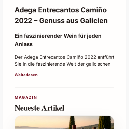
Adega Entrecantos Camiño
2022 – Genuss aus Galicien
Ein faszinierender Wein für jeden
Anlass
Der Adega Entrecantos Camiño 2022 entführt
Sie in die faszinierende Welt der galicischen
Weintradition. Mit seiner eleganten Balance
Weiterlesen
aus Frische und Fruchtigkeit besticht dieser
Weisswein durch lebendige Aromen von
Zitrusfrüchten, grünem Apfel und einem
MAGAZIN
Hauch feiner Kräuter. Seine Sorgfalt in der
Neueste Artikel
Herstellung verleiht ihm eine angenehm
leichte Körperstruktur und einen frischen,
harmonischen Abgang.