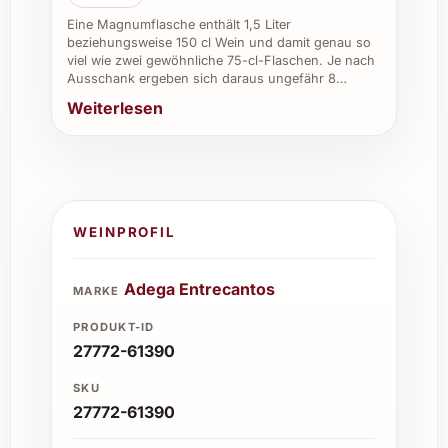
Frische und Körper machen diesen Wein
Eine Magnumflasche enthält 1,5 Liter
beziehungsweise 150 cl Wein und damit genau so
einzigartig.
viel wie zwei gewöhnliche 75-cl-Flaschen. Je nach
Ausschank ergeben sich daraus ungefähr 8…
Weiterlesen
Wie sollte man den Wein am besten lagern?
Der Wein sollte kühl (zwischen 10 und 15
°C), dunkel und liegend gelagert werden,
um seine Qualität langfristig zu erhalten.
WEINPROFIL
Welches Essen passt besonders gut dazu?
Adega Entrecantos
MARKE
Ideal sind Meeresfrüchte, Fischgerichte,
PRODUKT-ID
27772-61390
Salate oder milde Käsesorten, die den
fruchtigen Charakter des Weines
SKU
unterstreichen.
27772-61390