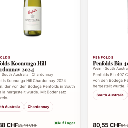
FOLDS
PENFOLDS
folds Koonunga Hill
Penfolds Bin 
rdonnay 2024
Wein · South Austra
· South Australia · Chardonnay
Penfolds Bin 407 C
von den Bodega Pen
lds Koonunga Hill Chardonnay 2024
hergestellt wurde. 
n, der von den Bodega Penfolds in South
alia hergestellt wurde. Mit Bodensatz
South Australia
wein.
th Australia
Chardonnay
Auf Lager
88 CHF
80,55 CHF
13,44 CHF
84,