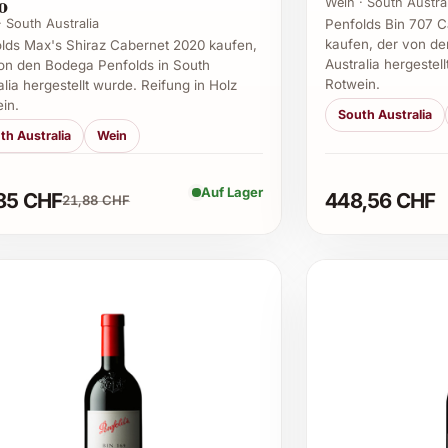
0
Wein · South Austra
· South Australia
Penfolds Bin 707 
kaufen, der von de
lds Max's Shiraz Cabernet 2020 kaufen,
Australia hergestel
on den Bodega Penfolds in South
Rotwein.
alia hergestellt wurde. Reifung in Holz
in.
South Australia
th Australia
Wein
Auf Lager
85 CHF
448,56 CHF
21,88 CHF