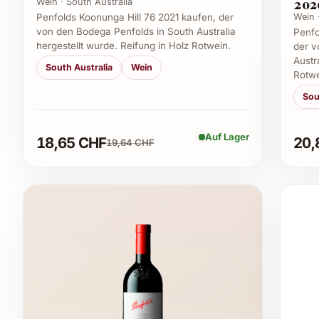
202
Wein · South Australia
Wein 
Penfolds Koonunga Hill 76 2021 kaufen, der
von den Bodega Penfolds in South Australia
Penfo
hergestellt wurde. Reifung in Holz Rotwein.
der v
Austr
South Australia
Wein
Rotwe
Sou
Auf Lager
18,65 CHF
20,
19,64 CHF