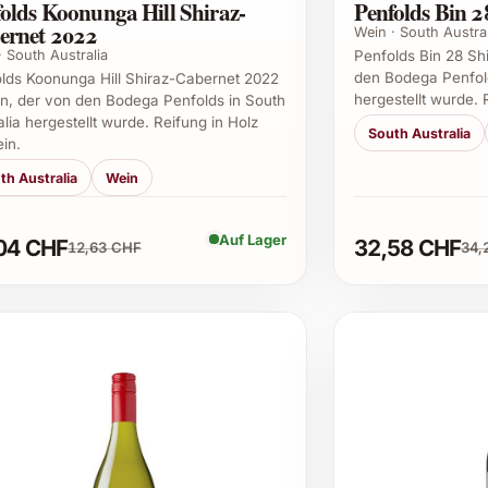
olds Koonunga Hill Shiraz-
Penfolds Bin 2
ernet 2022
Wein · South Austral
· South Australia
Penfolds Bin 28 Sh
den Bodega Penfold
lds Koonunga Hill Shiraz-Cabernet 2022
hergestellt wurde. 
n, der von den Bodega Penfolds in South
alia hergestellt wurde. Reifung in Holz
South Australia
in.
th Australia
Wein
Auf Lager
04 CHF
32,58 CHF
12,63 CHF
34,