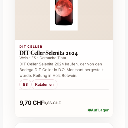
Passt zu:
Meeresfrüchten, leichten
Vorspeisen, sommerlichen Salaten und
mediterraner Küche
Serviertemperatur:
8-10 °C
Perfekte Gelegenheiten zum Verschenken
DIT CELLER
DIT Celler Selenita 2024
QX Quatre Xarel·los 2024 ist ein wunderbares
Wein · ES · Garnacha Tinta
Geschenk für Menschen, die exklusive Weine
DIT Celler Selenita 2024 kaufen, der von den
mit Charakter schätzen. Ideal eignet er sich
Bodega DIT Celler in D.O. Montsant hergestellt
für:
wurde. Reifung in Holz Rotwein.
Geburtstage und Jubiläen
ES
Katalonien
Feierliche Anlässe wie Hochzeiten und
Taufen
9,70 CHF
9,86 CHF
Weihnachten und Silvester
Auf Lager
Einladungen zum Abendessen oder
Sommerfeste
Firmengeschenke, insbesondere für