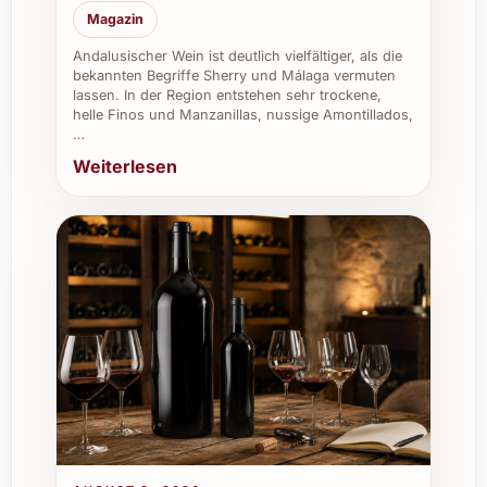
kulinarische Klasse.
Magazin
Caterings und Gastronomie:
Dieser
Andalusischer Wein ist deutlich vielfältiger, als die
Weisswein begeistert Gäste mit seiner
bekannten Begriffe Sherry und Málaga vermuten
Vielseitigkeit und passt hervorragend in
lassen. In der Region entstehen sehr trockene,
helle Finos und Manzanillas, nussige Amontillados,
das Angebot gehobener Restaurants
…
und Caterings.
Weiterlesen
Weinkeller:
Die optimale Ergänzung in
Ihrem Weinkeller dank seines
facettenreichen Profils und Trinkgenuss
in den kommenden Jahren.
Firmenevents:
Mit QX Quatre Xarel·los
2024 schenken Sie Stil und Qualität –
ideal für festliche Anlässe und zur
Stärkung von Geschäftsbeziehungen.