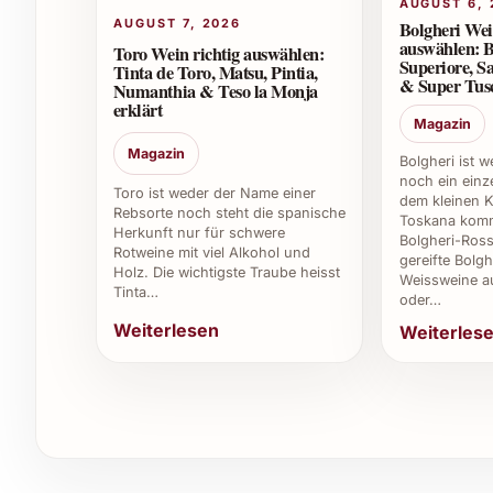
AUGUST 6, 
hundertprozentige Sicherheit empfiehlt sich di
AUGUST 7, 2026
Bolgheri Wei
auswählen: B
Toro Wein richtig auswählen:
5. Wie lange kann ich den Jahrgang 2024 lag
Superiore, Sa
Tinta de Toro, Matsu, Pintia,
& Super Tusc
Numanthia & Teso la Monja
erklärt
Der L’Archetipo Spumante Rosato Brut wird am b
Magazin
nach dem Jahrgang – so bleiben Frische und Fru
Magazin
Bolgheri ist 
noch ein einze
6. Eignet sich dieser Wein auch als Geschenk
Toro ist weder der Name einer
dem kleinen K
Rebsorte noch steht die spanische
Toskana komm
Herkunft nur für schwere
Absolut. Seine elegante Flaschenform und sein a
Bolgheri-Ross
Rotweine mit viel Alkohol und
gereifte Bolgh
und begehrten Geschenk für Weinliebhaber und F
Holz. Die wichtigste Traube heisst
Weissweine a
Tinta…
oder…
7. Wo findet man den besten Lagerplatz für 
Weiterlesen
Weiterles
Ideal sind kühle, dunkle und feuchte Orte mit k
Qualität langfristig erhalten.
8. Wie unterscheidet sich der L’Archetipo R
Seine Kombination aus fruchtiger Aromatik, v