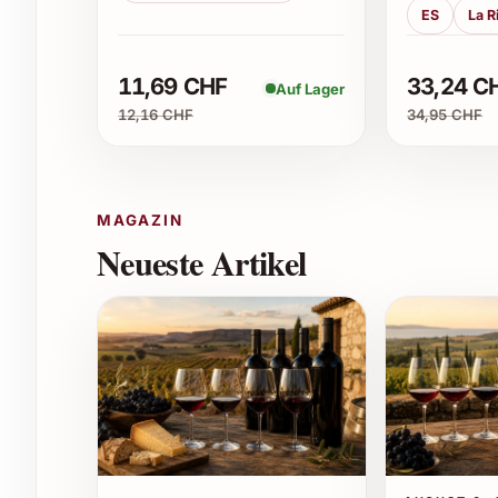
ES
La R
1. Wie sollte der L’Archetipo Spumante Rosat
Dieser Spumante entfaltet sein volles Aroma bei
11,69 CHF
33,24 C
Auf Lager
in einem klassischen Sektglas oder Flûte präsen
12,16 CHF
34,95 CHF
Nuancen optimal.
2. Passt der Rosato zu welchem Essen beson
MAGAZIN
Dank seiner frischen und trockenen Art harmonie
Neueste Artikel
Antipasti, Meeresfrüchten, hellem Fleisch und f
3. Wie lange ist die Flasche nach dem Öffnen 
Geöffnet sollte der Spumante am besten innerh
und Perlage optimal zu erhalten. Eine Sektversc
4. Ist dieser Schaumwein vegan?
Die meisten Rosati aus Apulien sind vegan, da si