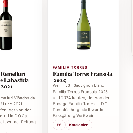
 und Taufen
etings
gs
FAMILIA TORRES
 Remelluri
Familia Torres Fransola
seitiger Begleiter, der sowohl als Aperitif als auch zu
e Labastida
2025
n Desserts hervorragend passt. Sein fruchtiges und
2021
Wein · ES · Sauvignon Blanc
 den Einsatz in der Gastronomie oder bei Events, wo
Familia Torres Fransola 2025
und 2024 kaufen, der von den
st. Dank der ausgewogenen Struktur lässt sich dieser
melluri Viñedos de
Bodega Familia Torres in D.O.
21 und 2021
n, um fröhliche Momente immer wieder neu zu
Penedès hergestellt wurde.
en, der von den
Fassgärung Weißwein.
luri in D.O.Ca.
tellt wurde. Reifung
ES
Katalonien
nte Rosato Brut Salento 2024