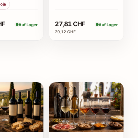
ioja
o serviert werden?
 einer Serviertemperatur von 6 bis 8 °C. Gut gekühlt
HF
27,81 CHF
Auf Lager
Auf Lager
tiert er seine feinen Perlen und aromatischen
29,12 CHF
ders gut?
rt er besonders gut mit leichten Speisen, wie
ruchtigen Desserts.
haltbar?
alb von 1-2 Tagen konsumiert werden, um die Frische
hlussklemme verlängert die Haltbarkeit.
e keine tierischen Klärmittel verwenden. Für eine