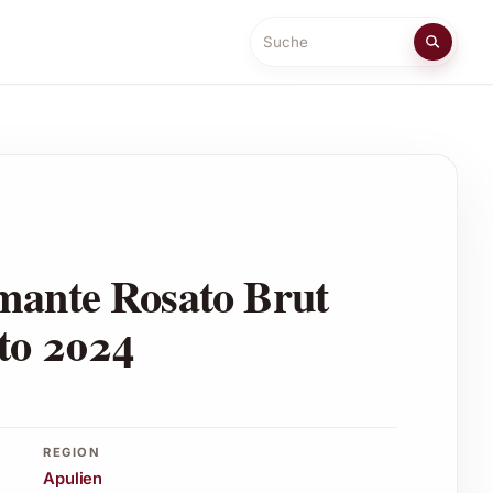
Suche
mante Rosato Brut
to 2024
REGION
Apulien