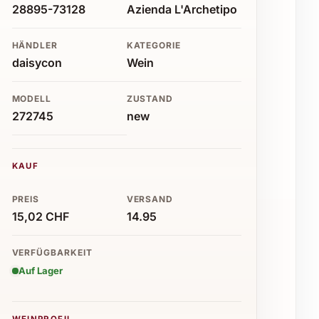
28895-73128
Azienda L'Archetipo
HÄNDLER
KATEGORIE
daisycon
Wein
MODELL
ZUSTAND
272745
new
KAUF
PREIS
VERSAND
15,02 CHF
14.95
VERFÜGBARKEIT
Auf Lager
WEINPROFIL