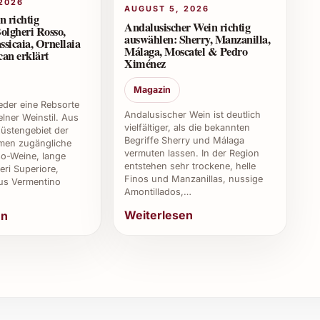
2026
e Nachfrage beim Händler oder Produzenten.
AUGUST 5, 2026
n richtig
Andalusischer Wein richtig
olgheri Rosso,
auswählen: Sherry, Manzanilla,
ern?
ssicaia, Ornellaia
Málaga, Moscatel & Pedro
an erklärt
Ximénez
esten jung genossen, innerhalb von 1 bis 3 Jahren
chtigkeit erhalten.
Magazin
weder eine Rebsorte
Andalusischer Wein ist deutlich
lner Weinstil. Aus
?
vielfältiger, als die bekannten
üstengebiet der
Begriffe Sherry und Málaga
en zugängliche
vermuten lassen. In der Region
ttraktiver Rosaton machen ihn zu einem stilvollen
o-Weine, lange
entstehen sehr trockene, helle
eri Superiore,
estlichkeiten.
Finos und Manzanillas, nussige
us Vermentino
Amontillados,…
diesen Spumante?
Weiterlesen
en
onstanter Temperatur um 12-15 °C. Dadurch bleibt die
osato von anderen Spumante?
ollmundigem Körper und elegantem, feinem Mousseux