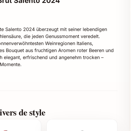
Brut Salento 2024
e Salento 2024 überzeugt mit seiner lebendigen
ohlensäure, die jeden Genussmoment veredelt.
onnenverwöhntesten Weinregionen Italiens,
es Bouquet aus fruchtigen Aromen roter Beeren und
ch elegant, erfrischend und angenehm trocken –
e Momente.
m Hauch Rosenblätter
vers de style
isch, ausgewogen und lebendig
tif oder Begleiter zu leichten Speisen