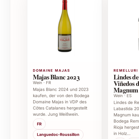
Empfohlene Anlässe und Verwendung
Geschenk für Geburtstage und Jubiläen
Perfekt für Feierlichkeiten wie Hochzeiten
Festlich bei Weihnachten und Silvester
Sommerliche Garten- und Grillfeste
Elegant bei Firmenevents und Business-Me
Gut geeignet für Gastronomie und Caterin
Einsatzmöglichkeiten
DOMAINE MAJAS
REMELLURI
Majas Blanc 2023
Lindes de
Der L’Archetipo Spumante Rosato Brut ist ein viel
Viñedos d
Wein · FR
leichten Vorspeisen, Meeresfrüchten oder feine
Magnum 
Majas Blanc 2024 und 2023
dabei trockenes Profil macht ihn auch ideal für
kaufen, der von den Bodega
Wein · ES
Domaine Majas in VDP des
ein besonderer, eleganter Schaumwein gefragt i
Lindes de Re
Côtes Catalanes hergestellt
Labastida 20
Rosato auch hervorragend im Weinkeller lager
wurde. Jung Weißwein.
Magnum kauf
geniessen.
Bodega Remel
FR
Rioja herges
Häufige Fragen zum L’Archetipo Spuma
in Holz…
Languedoc-Roussillon