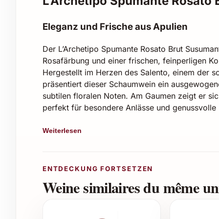
L’Archetipo Spumante Rosato 
Eleganz und Frische aus Apulien
Der L’Archetipo Spumante Rosato Brut Susumant
Rosafärbung und einer frischen, feinperligen K
Hergestellt im Herzen des Salento, einem der s
präsentiert dieser Schaumwein ein ausgewogen
subtilen floralen Noten. Am Gaumen zeigt er si
perfekt für besondere Anlässe und genussvoll
Besondere Merkmale
Weiterlesen
Jahrgang 2024 mit erfrischender Frische
Feinperlig, mit lebhaftem Mousseux
ENTDECKUNG FORTSETZEN
Duft nach Erdbeeren, Himbeeren und eine
Weine similaires du même uni
Typische Salento-Charakteristik: mineral
Ausgewogen trocken (Brut), ideal als Aperi