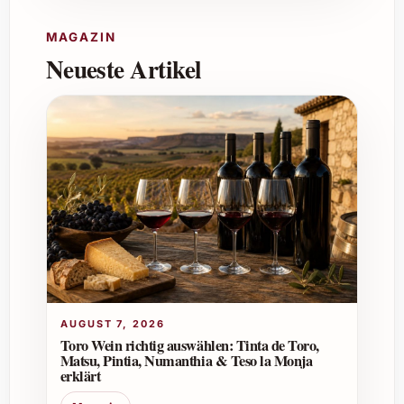
schönen Mineralität und klarer Struktur.
MAGAZIN
Neueste Artikel
Ist der Wein vegan oder vegetarisch?
Der Burn Cottage Vineyard Pinot Noir 2020
wird in der Regel ohne tierische Hilfsmittel bei
der Klärung hergestellt, weshalb er für
Veganer geeignet ist. Es empfiehlt sich
jedoch, dies beim Händler nochmals zu
bestätigen.
Welche Weingläser empfehlen sich für
diesen Wein?
Ein grosses, bauchiges Glas speziell für Pinot
AUGUST 7, 2026
Noir ist ideal, da es die Aromen optimal zur
Toro Wein richtig auswählen: Tinta de Toro,
Geltung bringt und die Tannine sanft umspielt.
Matsu, Pintia, Numanthia & Teso la Monja
erklärt
Warum lohnt es sich, den Burn Cottage