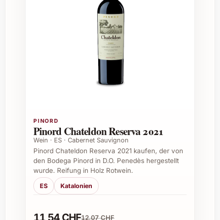
Reifezeitpunkt
Vinifikation:
Traditionell mit sorgfältiger
Vergärung und anschliessender Reifung
im französischen Eichenfass
Besondere Merkmale
Intensive Fruchtigkeit mit Aromen von
roten Beeren und Kirschen
Elegante Würze und dezente Erdigkeit
Fein strukturierte Tannine für sanften
PINORD
Pinord Chateldon Reserva 2021
Trinkgenuss
Wein · ES · Cabernet Sauvignon
Langer, geschmeidiger Abgang
Pinord Chateldon Reserva 2021 kaufen, der von
den Bodega Pinord in D.O. Penedès hergestellt
Ideale Anlässe zum Verschenken und
wurde. Reifung in Holz Rotwein.
Genießen
ES
Katalonien
Geburtstagsfeste und Jubiläen
Weihnachtsessen und Silvesterfeiern
11,54 CHF
12,07 CHF