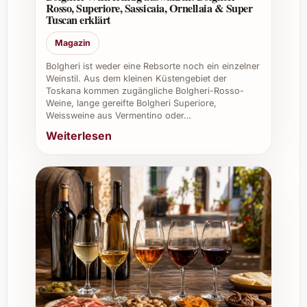
Rosso, Superiore, Sassicaia, Ornellaia & Super
Firmenevents:
Schafft eine elegante
Tuscan erklärt
Atmosphäre mit hochwertigen Tropfen.
Weinkeller:
Eine lohnende Ergänzung
Magazin
für Sammler und Geniesser.
Bolgheri ist weder eine Rebsorte noch ein einzelner
Weinstil. Aus dem kleinen Küstengebiet der
Erleben Sie Genussmomente voller Raffinesse
Toskana kommen zugängliche Bolgheri-Rosso-
und bestellen Sie den Burn Cottage Vineyard
Weine, lange gereifte Bolgheri Superiore,
Weissweine aus Vermentino oder…
Pinot Noir 2020 – ideal für alle, die
Weiterlesen
anspruchsvollen Wein in bester Qualität
schätzen.