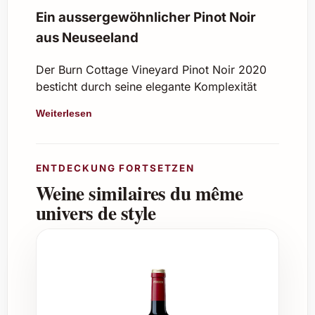
Ein aussergewöhnlicher Pinot Noir
aus Neuseeland
Der Burn Cottage Vineyard Pinot Noir 2020
besticht durch seine elegante Komplexität
und harmonische Balance. Dieses
Weiterlesen
Meisterwerk aus Central Otago verzaubert
mit intensiven Aromen von reifen Kirschen,
feinen Gewürzen und einem Hauch von
ENTDECKUNG FORTSETZEN
Erdbeeren. Im Gaumen präsentiert er sich
Weine similaires du même
samtig und vielschichtig mit einer lebendigen
Frische und einem langanhaltenden Abgang.
univers de style
Herkunft und Herstellung
Region:
Central Otago, Neuseeland
Rebsorte:
100% Pinot Noir
Ernte:
Handgelesen im optimalen